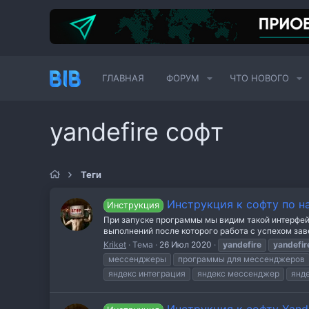
ГЛАВНАЯ
ФОРУМ
ЧТО НОВОГО
yandefire софт
Теги
Инструкция к софту по на
Инструкция
При запуске программы мы видим такой интерфейс
выполнений после которого работа с успехом завер
Kriket
Тема
26 Июл 2020
yandefire
yandefir
мессенджеры
программы для мессенджеров
яндекс интеграция
яндекс мессенджер
янд