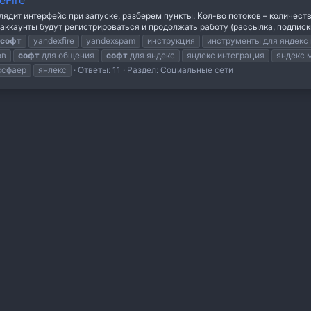
eFire
глядит интерфейс при запуске, разберем пункты: Кол-во потоков – количе
 аккаунты будут регистрироваться и продолжать работу (рассылка, подписки
софт
yandexfire
yandexspam
инструкция
инструменты для яндекс
ов
софт
для общения
софт
для яндекс
яндекс интеграция
яндекс 
ксфаер
янлекс
Ответы: 11
Раздел:
Социальные сети