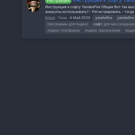
Инструкция к софту Yand
Инструкция
Инструкция к софту YandexFire Общее Вот так вы
аккаунты использовать? – Регистрировать – тогда
Kriket
Тема
4 Май 2020
yandefire
yandefire
программы для яндекс
софт
для мессенджер
яндекс платформа
яндекс приложения
янде