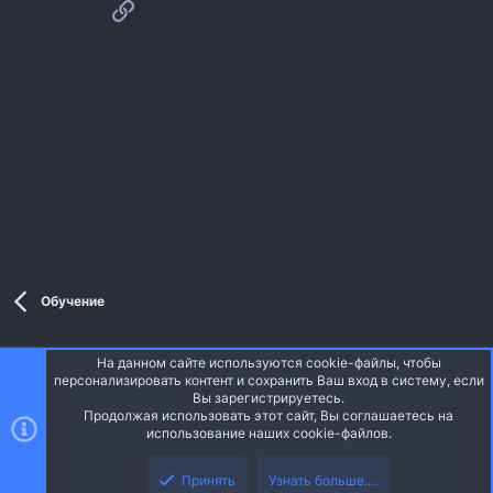
Ссылка
Обучение
На данном сайте используются cookie-файлы, чтобы
Style and add-ons by ThemeHouse
персонализировать контент и сохранить Ваш вход в систему, если
Перевод от Jumuro ®
Вы зарегистрируетесь.
Ширина
Запросы
15
Время
0.0417s
Память
3.67MB
Продолжая использовать этот сайт, Вы соглашаетесь на
использование наших cookie-файлов.
Верх
Низ
Russian (RU)
Принять
Узнать больше.…