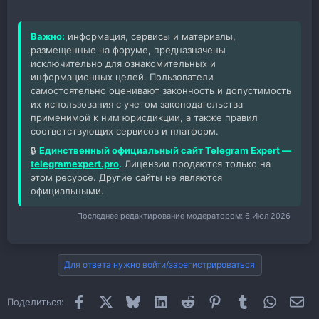
Важно:
информация, сервисы и материалы,
размещенные на форуме, предназначены
исключительно для ознакомительных и
информационных целей. Пользователи
самостоятельно оценивают законность и допустимость
их использования с учетом законодательства
применимой к ним юрисдикции, а также правил
соответствующих сервисов и платформ.
🔒
Единственный официальный сайт Telegram Expert —
telegramexpert.pro
.
Лицензии продаются только на
этом ресурсе. Другие сайты не являются
официальными.
Последнее редактирование модератором:
6 Июл 2026
Для ответа нужно войти/зарегистрироваться
Facebook
X
Bluesky
LinkedIn
Reddit
Pinterest
Tumblr
WhatsAp
Эл
Поделиться: