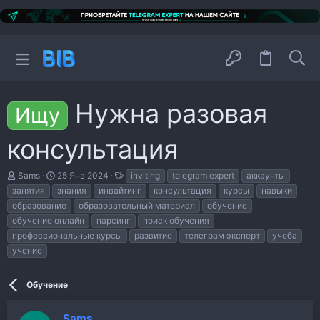
Нужна разовая
Ищу
консультация
А
Д
Т
Sams
25 Янв 2024
inviting
telegram expert
аккаунты
в
а
е
занятия
знания
инвайтинг
консультация
курсы
навыки
т
т
г
образование
образовательный материал
обучение
о
а
и
р
н
обучение онлайн
парсинг
поиск обучения
т
а
профессиональные курсы
развитие
телеграм эксперт
учеба
е
ч
учение
м
а
ы
л
а
Обучение
Sams