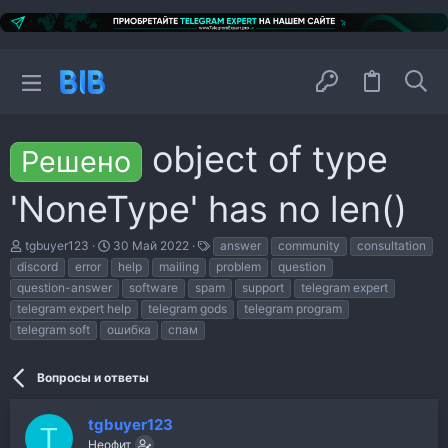
object of type
Решено
'NoneType' has no len()
А
Д
Т
tgbuyer123
30 Май 2022
answer
community
consultation
в
а
е
discord
error
help
mailing
problem
question
т
т
г
question-answer
software
spam
support
telegram expert
о
а
и
р
н
telegram expert help
telegram gods
telegram program
т
а
telegram soft
ошибка
спам
е
ч
м
а
ы
л
Вопросы и ответы
а
tgbuyer123
T
Неофит