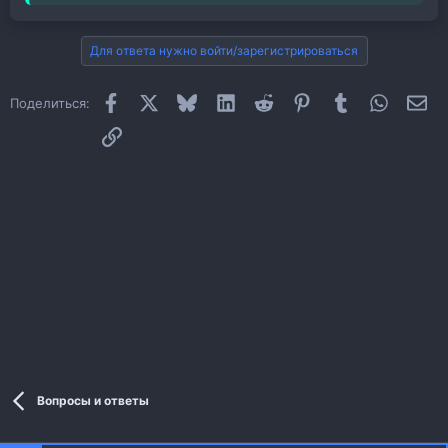
Для ответа нужно войти/зарегистрироваться
Facebook
X
Bluesky
LinkedIn
Reddit
Pinterest
Tumblr
WhatsAp
Эл
Поделиться:
Ссылка
Вопросы и ответы