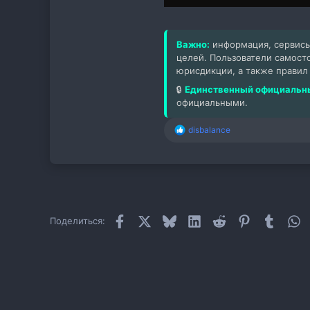
Важно:
информация, сервисы
целей. Пользователи самост
юрисдикции, а также правил
🔒
Единственный официальны
официальными.
disbalance
Р
е
а
к
ц
и
и
:
Facebook
X
Bluesky
LinkedIn
Reddit
Pinterest
Tumblr
W
Поделиться: