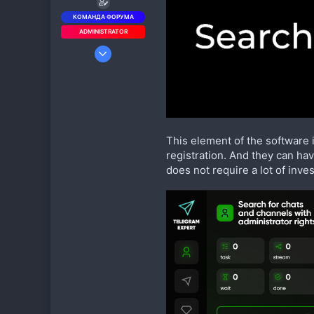
КОМАНДА ФОРУМА
ADMINISTRATOR
5 Июл 2019
964
1 424
93
rutube.ru
This element of the software 
registration. And they can hav
does not require a lot of inves