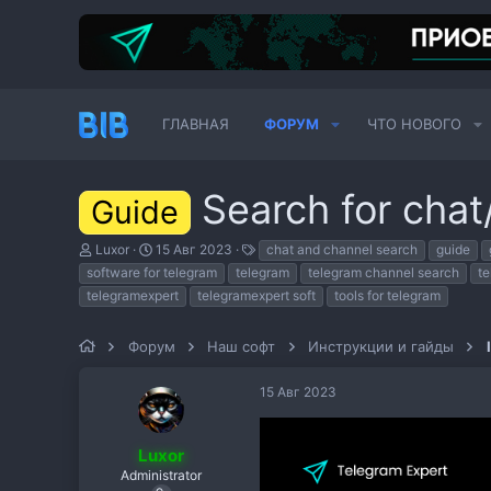
ГЛАВНАЯ
ФОРУМ
ЧТО НОВОГО
Search for chat
Guide
А
Д
Т
Luxor
15 Авг 2023
chat and channel search
guide
в
а
е
software for telegram
telegram
telegram channel search
te
т
т
г
telegramexpert
telegramexpert soft
tools for telegram
о
а
и
р
н
т
а
Форум
Наш софт
Инструкции и гайды
е
ч
м
а
ы
л
15 Авг 2023
а
Luxor
Administrator