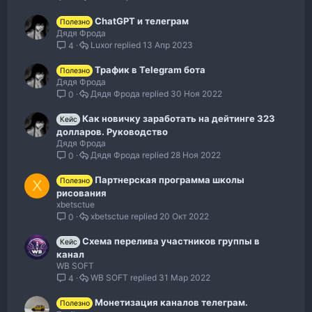
ChatGPT и телеграм
Полезно
Дядя Фрода
Luxor
13 Апр 2023
4
Трафик в Telegram бота
Полезно
Дядя Фрода
Дядя Фрода
30 Ноя 2022
0
Как новичку заработать на дейтинге 323
Кейс
долларов. Руководство
Дядя Фрода
Дядя Фрода
28 Ноя 2022
0
Партнерская программа школы
Полезно
X
рисования
xbetsctue
xbetsctue
20 Окт 2022
0
Схема перелива участников группы в
Кейс
канал
WB SOFT
WB SOFT
31 Мар 2022
4
Монетизация каналов телеграм.
Полезно