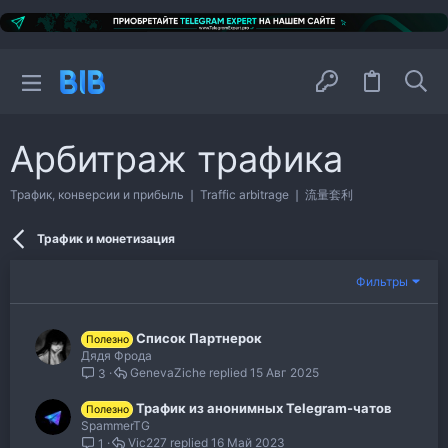
Арбитраж трафика
Трафик, конверсии и прибыль ❘ Traffic arbitrage ❘ 流量套利
Трафик и монетизация
Фильтры
Список Партнерок
Полезно
Дядя Фрода
GenevaZiche
15 Авг 2025
3
Трафик из анонимных Telegram-чатов
Полезно
SpammerTG
Vic227
16 Май 2023
1