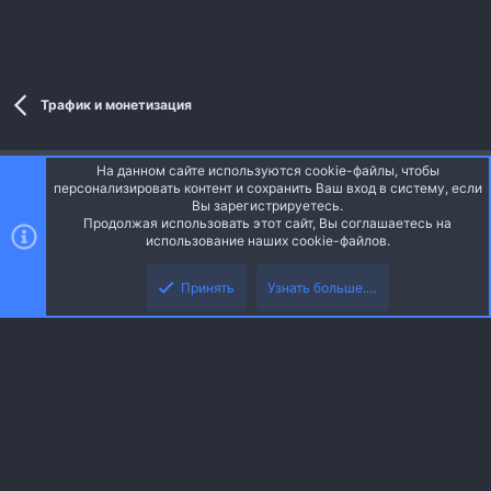
Трафик и монетизация
На данном сайте используются cookie-файлы, чтобы
Style and add-ons by ThemeHouse
персонализировать контент и сохранить Ваш вход в систему, если
Перевод от Jumuro ®
Вы зарегистрируетесь.
Ширина
Запросы
14
Время
0.0404s
Память
Продолжая использовать этот сайт, Вы соглашаетесь на
3.43MB
использование наших cookie-файлов.
Верх
Низ
Russian (RU)
Принять
Узнать больше.…
Обратная связь
Условия и правила
Политика конфиденциальности
R
Помощь
Главная
S
S