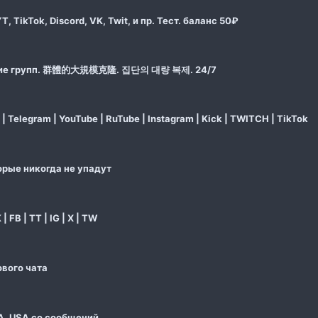
T, TikTok, Discord, VK, Twit, и пр. Тест. баланс 50₽
ование групп. 群體的大規模克隆. 집단의 대량 복제. 24/7
elegram | YouTube | RuTube | Instagram | Kick | TWITCH | TikTok
орые никогда не упадут
 FB | TT | IG | X | TW
ового чата
, USA со сообщений