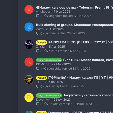
🟢Накрутка в соц сетях - Telegram Prem , IG, Y
V
vingboost
17 Ноя 2025
vingboost
17 Ноя 2025
0
Bulk cloning of groups. Массовое клонир
Z
Zorro
28 Окт 2025
Zorro
28 Окт 2025
0
НАКРУТКА В СОЦСЕТЯХ — Z1Y1X1 | VK | T
Услуги
Z1Y1X1
5 Авг 2025
Z1Y1X1
5 Авг 2025
0
Участники моего канала, кот
Ищу специалиста
K
KDMOD45
7 Мар 2023
gogichka
18 Апр 2025
3
[TGPinvite] - Накрутка для TG | YT | VK |
Услуги
TGP
20 Янв 2025
TGP
20 Янв 2025
0
Накрутить участников голос
Ищу специалиста
D
Dovolnyy
19 Июл 2023
Dovolnyy
19 Июл 2023
0
Качественный DATING Отклик CANADA