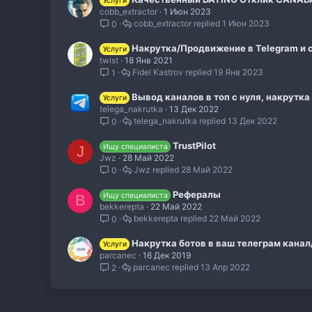
Услуги
cobb_extractor
1 Июн 2023
cobb_extractor
1 Июн 2023
0
Накрутка/Продвижение в Telegram и 
Услуги
twist
18 Янв 2021
Fidel Kastrov
19 Янв 2023
1
Вывод каналов в топ с нуля, накрутк
Услуги
telega_nakrutka
13 Дек 2022
telega_nakrutka
13 Дек 2022
0
TrustPilot
Ищу специалиста
J
Jwz
28 Май 2022
Jwz
28 Май 2022
0
Рефералы
Ищу специалиста
B
bekkerepta
22 Май 2022
bekkerepta
22 Май 2022
0
Накрутка ботов в ваш телеграм канал
Услуги
parcanec
16 Дек 2019
parcanec
13 Апр 2022
2