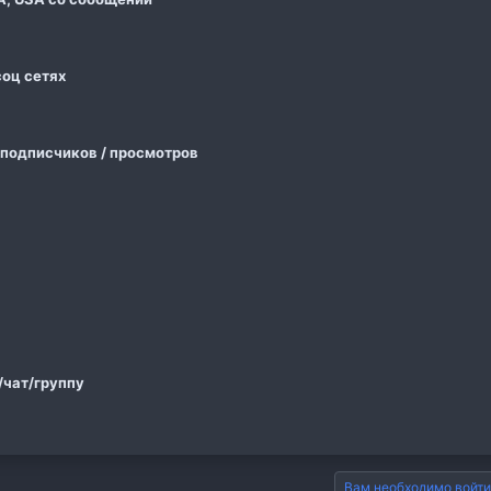
соц сетях
а подписчиков / просмотров
/чат/группу
Вам необходимо войти