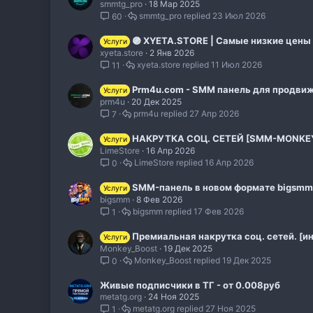
smmtg_pro
18 Мар 2025
smmtg_pro
23 Июл 2026
60
🟣 XYETA.STORE | Самые низкие цены |
Услуги
xyeta.store
2 Янв 2026
xyeta.store
11 Июл 2026
11
Prm4u.com - SMM панель для продвиж
Услуги
prm4u
20 Дек 2025
prm4u
27 Апр 2026
7
НАКРУТКА СОЦ. СЕТЕЙ [SMM-MONKEY.
Услуги
LimeStore
16 Апр 2026
LimeStore
16 Апр 2026
0
SMM-панель в новом формате bigsmm.
Услуги
bigsmm
8 Фев 2026
bigsmm
17 Фев 2026
1
Премиальная накрутка соц. сетей. [
Услуги
Monkey_Boost
19 Дек 2025
Monkey_Boost
19 Дек 2025
0
Живые подписчики в ТГ - от 0.008руб
metatg.org
24 Ноя 2025
metatg.org
27 Ноя 2025
1