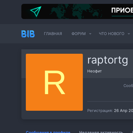
ГЛАВНАЯ
ФОРУМ
ЧТО НОВОГО
raptortg
R
Неофит
Соо
Регистрация
26 Апр 2
Сообщения в профиле
Недавняя активность