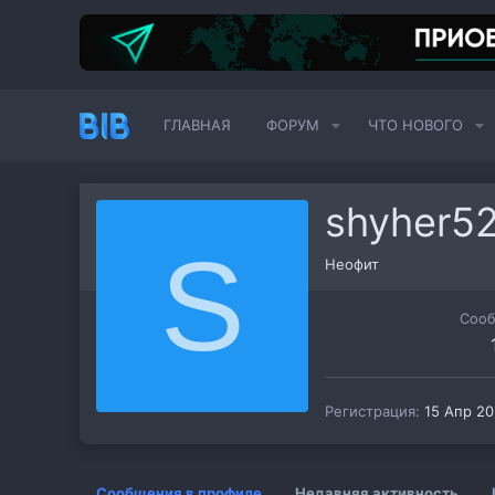
ГЛАВНАЯ
ФОРУМ
ЧТО НОВОГО
shyher5
S
Неофит
Соо
Регистрация
15 Апр 2
Сообщения в профиле
Недавняя активность