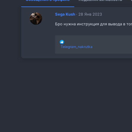
Sega Kush
28 Янв 2023
Бро нужна инструкция для вывода в то
Р
Telegram_nakrutka
е
а
к
ц
и
и
: