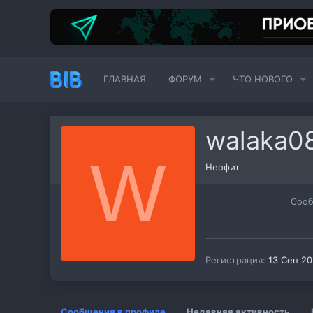
ГЛАВНАЯ
ФОРУМ
ЧТО НОВОГО
walaka0
W
Неофит
Соо
Регистрация
13 Сен 2
Сообщения в профиле
Недавняя активность