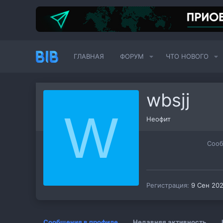
ГЛАВНАЯ
ФОРУМ
ЧТО НОВОГО
wbsjj
W
Неофит
Соо
Регистрация
9 Сен 20
Сообщения в профиле
Недавняя активность