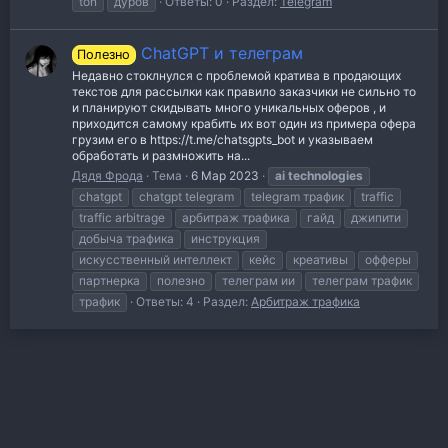
ton
дуров
Ответы: 0
Раздел:
Telegram
ChatGPT и телеграм
Полезно
Недавно стоклнулся с проблемой кратива в продающих
текстов для рассылки как правило заказчики не сильно то
и планируют скидывать много уникальных оферов , и
приходится самому крабить их вот один из примера офера
грузим его в https://t.me/chatsgpts_bot и указываем
обработать и размножить на...
Дядя Фрода
Тема
6 Мар 2023
ai
technologies
chatgpt
chatgpt telegram
telegram трафик
traffic
traffic arbitrage
арбитраж трафика
гайд
джипити
добыча трафика
инструкция
искусственный интеллект
кейс
креативы
офферы
партнерка
полезно
телеграм ии
телеграм трафик
трафик
Ответы: 4
Раздел:
Арбитраж трафика