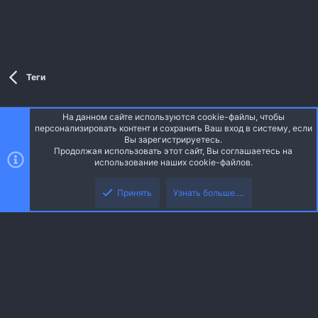
Теги
На данном сайте используются cookie-файлы, чтобы
Style and add-ons by ThemeHouse
персонализировать контент и сохранить Ваш вход в систему, если
Перевод от Jumuro ®
Вы зарегистрируетесь.
Ширина
Запросы
13
Время
0.0341s
Память
3.27MB
Продолжая использовать этот сайт, Вы соглашаетесь на
использование наших cookie-файлов.
Верх
Низ
Russian (RU)
Принять
Узнать больше.…
Обратная связь
Условия и правила
Политика конфиденциальности
R
Помощь
Главная
S
S