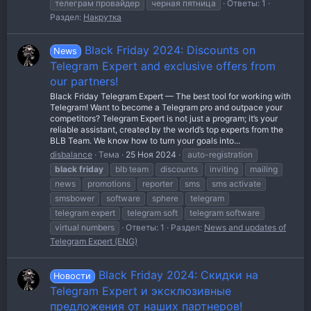
телеграм провайдер
черная пятница
Ответы: 1
Раздел:
Накрутка
Black Friday 2024: Discounts on
News
Telegram Expert and exclusive offers from
our partners!
Black Friday Telegram Expert — The best tool for working with
Telegram! Want to become a Telegram pro and outpace your
competitors? Telegram Expert is not just a program; it’s your
reliable assistant, created by the world’s top experts from the
BLB Team. We know how to turn your goals into...
disbalance
Тема
25 Ноя 2024
auto-registration
black
friday
blb team
discounts
inviting
mailing
news
promotions
reporter
sms
sms activate
smsbower
software
sphere
telegram
telegram expert
telegram soft
telegram software
virtual numbers
Ответы: 1
Раздел:
News and updates of
Telegram Expert (ENG)
Black Friday 2024: Скидки на
Новости
Telegram Expert и эксклюзивные
предложения от наших партнеров!