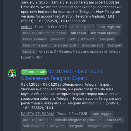
January 2, 2025 – January 9, 2025 Telegram Expert Updates
Dear users, we are thrilled to present exciting updates that will
open new horizons for your work in Telegram! New Telegram
versions for account registration: Telegram Android: 11.6.1
(55851), 11.6.1 (55852), 11.6.1 (55859) We...
emiliar
Тема
10 Янв 2025
auto-register
auto-registrar
auto-registration telegram
blb
team
blb
team
update
news updates
program
soft
software
telegram
telegram expert
telegram gods
telegram soft
tgexpert
update
Ответы: 0
Раздел:
News and updates of Telegram
Expert (ENG)
02.01.2025 - 09.01.2025
Обновление
Обновления Telegram Expert
02.01.2025 - 09.01.2025 Обновления Telegram Expert:
Уважаемые пользователи, мы рады представить вам
крутые обновления, которые откроют перед вами новые
горизонты работы в Telegram! Новые версии Telegram для
регистрации аккаунтов: - Telegram Android: 11.6.1 (55851),
11.6.1 (55852), 11.6.1...
PAKETA_TELEGRAM
Тема
9 Янв 2025
auto-regger
auto-registrar
automatic telegram registration
blb
team
soft telegram
software
telegram
telegram gods