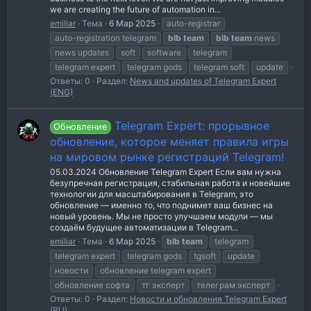
we are creating the future of automation in...
emiliar
Тема
6 Мар 2025
auto-registrar
auto-registration telegram
blb
team
blb
team
news
news updates
soft
software
telegram
telegram expert
telegram gods
telegram soft
update
Ответы: 0
Раздел:
News and updates of Telegram Expert
(ENG)
Telegram Expert: прорывное
Обновление
обновление, которое меняет правила игры
на мировом рынке регистраций Telegram!
05.03.2024 Обновление Telegram Expert Если вам нужна
безупречная регистрация, стабильная работа и новейшие
технологии для масштабирования в Telegram, это
обновление — именно то, что поднимет ваш бизнес на
новый уровень. Мы не просто улучшаем модули — мы
создаём будущее автоматизации в Telegram...
emiliar
Тема
6 Мар 2025
blb
team
telegram
telegram expert
telegram gods
tgsoft
update
новости
обновление telegram expert
обновление софта
тг эксперт
телеграм эксперт
Ответы: 0
Раздел:
Новости и обновления Telegram Expert
(RU)