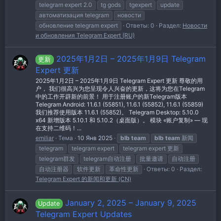
telegram expert 2.0
tg gods
tgexpert
update
автоматизация telegram
новости
обновление telegram expert
Ответы: 0
Раздел:
Новости
и обновления Telegram Expert (RU)
2025年1月2日 – 2025年1月9日 Telegram
更新
Expert 更新
2025年1月2日 – 2025年1月9日 Telegram Expert 更新 尊敬的用
户， 我们很高兴为您呈现令人兴奋的更新，这将为您在Telegram
中的工作开辟新的前景！ 用于注册账户的新Telegram版本
Telegram Android: 11.6.1 (55851), 11.6.1 (55852), 11.6.1 (55859)
我们推荐使用版本 11.6.1 (55852)。 Telegram Desktop: 5.10.0
x64 新增版本 5.10.1 和 5.10.2（桌面版）。 模块 «账户复制» — 现
在支持二维码！...
emiliar
Тема
10 Янв 2025
blb
team
blb
team
新闻
telegram
telegram expert
telegram expert 更新
telegram群发
telegram自动注册
批量邀请
自动注册
自动注册器
软件更新
革命性更新
Ответы: 0
Раздел:
Telegram Expert 的新闻和更新 (CN)
January 2, 2025 – January 9, 2025
Update
Telegram Expert Updates