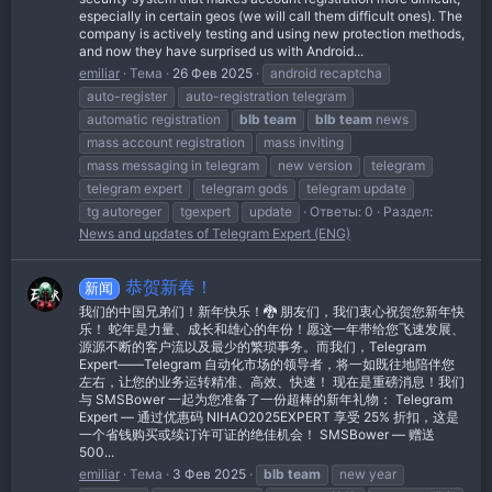
especially in certain geos (we will call them difficult ones). The
company is actively testing and using new protection methods,
and now they have surprised us with Android...
emiliar
Тема
26 Фев 2025
android recaptcha
auto-register
auto-registration telegram
automatic registration
blb
team
blb
team
news
mass account registration
mass inviting
mass messaging in telegram
new version
telegram
telegram expert
telegram gods
telegram update
tg autoreger
tgexpert
update
Ответы: 0
Раздел:
News and updates of Telegram Expert (ENG)
恭贺新春！
新闻
我们的中国兄弟们！新年快乐！🐉 朋友们，我们衷心祝贺您新年快
乐！ 蛇年是力量、成长和雄心的年份！愿这一年带给您飞速发展、
源源不断的客户流以及最少的繁琐事务。而我们，Telegram
Expert——Telegram 自动化市场的领导者，将一如既往地陪伴您
左右，让您的业务运转精准、高效、快速！ 现在是重磅消息！我们
与 SMSBower 一起为您准备了一份超棒的新年礼物： Telegram
Expert — 通过优惠码 NIHAO2025EXPERT 享受 25% 折扣，这是
一个省钱购买或续订许可证的绝佳机会！ SMSBower — 赠送
500...
emiliar
Тема
3 Фев 2025
blb
team
new year