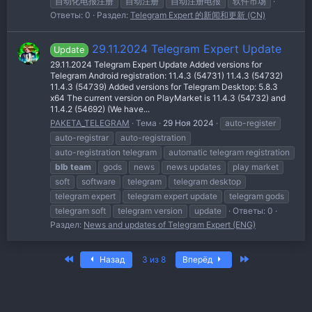
自动化电报注册
自动注册
自动注册电报
软件市场
Ответы: 0
Раздел:
Telegram Expert 的新闻和更新 (CN)
29.11.2024 Telegram Expert Update
Update
29.11.2024 Telegram Expert Update Added versions for
Telegram Android registration: 11.4.3 (54731) 11.4.3 (54732)
11.4.3 (54739) Added versions for Telegram Desktop: 5.8.3
x64 The current version on PlayMarket is 11.4.3 (54732) and
11.4.2 (54692) (We have...
PAKETA_TELEGRAM
Тема
29 Ноя 2024
auto-register
auto-registrar
auto-registration
auto-registration telegram
automatic telegram registration
blb
team
gods
news
news updates
play market
soft
software
telegram
telegram desktop
telegram expert
telegram expert update
telegram gods
telegram soft
telegram version
update
Ответы: 0
Раздел:
News and updates of Telegram Expert (ENG)
Первый
Последняя
Назад
3 из 8
Вперёд