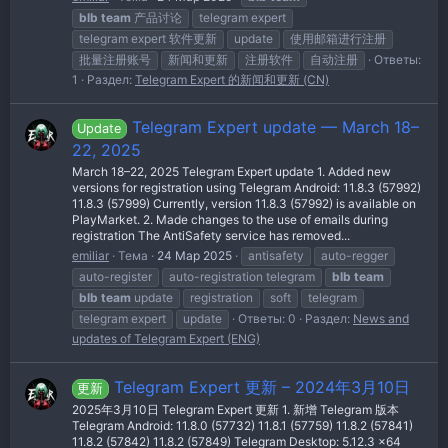
blb
team
产品讨论
telegram expert
telegram expert 软件更新
update
使用邮箱进行注册
批量注册账号
新闻和更新
注册软件
自动注册
Ответы:
1
Раздел:
Telegram Expert 的新闻和更新 (CN)
Telegram Expert update — March 18–
Update
22, 2025
March 18–22, 2025 Telegram Expert update 1. Added new
versions for registration using Telegram Android: 11.8.3 (57992)
11.8.3 (57999) Currently, version 11.8.3 (57992) is available on
PlayMarket. 2. Made changes to the use of emails during
registration The AntiSafety service has removed...
emiliar
Тема
24 Мар 2025
antisafety
auto-regger
auto-register
auto-registration telegram
blb
team
blb
team
update
registration
soft
telegram
telegram expert
update
Ответы: 0
Раздел:
News and
updates of Telegram Expert (ENG)
Telegram Expert 更新 – 2024年3月10日
更新
2025年3月10日 Telegram Expert 更新 1. 新增 Telegram 版本
Telegram Android: 11.8.0 (57732) 11.8.1 (57759) 11.8.2 (57841)
11.8.2 (57842) 11.8.2 (57849) Telegram Desktop: 5.12.3 x64