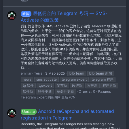
最低佣金的 Telegram 号码 — SMS-
新闻
Activate 的新政策
我们的合作伙伴 SMS-Activate 已降低了销售 Telegram 物理电话
号码的佣金。对于您——我们的客户来说，这首先意味着更多的选
择——从长远来看，可用于注册的号码数量将会增加。 但这对供应
商来说同样有利——新政策将创造更好的销售条件，刺激市场，进
一步增加供应量。 SMS-Activate 中的运作方式 该服务引入了新
政策，以吸引更多可靠的SIM卡供应商，并应对价格上涨的问题。
这项政策适用于所有供应商——佣金将自动降低，与此同时，他们
可以为未来选择增长策略： 保持号码价格不变：在这种情况下，由
于佣金降低意味着每笔销售收入更高，供应商将能够赚取更多收
益。...
emiliar
Тема
3 Мар 2025
blb
team
blb
team
新闻
news
sms activate
telegram expert
telegram 程序
tg 软件
tgexpert
发布新
改进新
程序新
程序更新
软件新
软件更新
革命性更新
Ответы: 0
Раздел:
Telegram Expert 的新闻和更新 (CN)
Android reCaptcha and automated
Update
registration in Telegram
Recently, the Telegram messenger has been testing a new
security system that makes account registration more difficult,