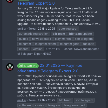
Telegram Expert 2.0
January 22, 2025 Major Update for Telegram Expert 2.0
Imagine this: 17 new modules in just one month! That’s what
we’ve done for you — launched the features you’ve been
asking for and eagerly waiting to use. This isn’t just an
upgrade; it’s a revolutionary approach to your workflow. Now...
emiliar
Тема
22 Янв 2025
auto-registrar
automatic registration
blb
team
blb
team
update
guides
news updates
play market
soft telegram
telegram
telegram expert
telegram gods
tgexpert
update
version
Ответы: 0
Раздел:
News and updates
of Telegram Expert (ENG)
22.01.2025 — Крупное
Обновление
обновление Telegram Expert 2.0
22.01.2025 Крупное обновление Telegram Expert 2.0 Только
представьте — 17 модулей за один месяц! Это то, что мы
сделали для вас, — запустили в работу модули, которые
вы просили и ждали. Это не просто расширение
возможностей — это новый и революционный подход к
работе. Теперь вы можете не...
emiliar
Тема
22 Янв 2025
blb
team
soft telegram
software
stories
telegram
telegram expert