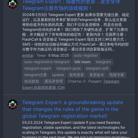
Telegram Expert：颠覆性的更新，改变全球
Telegram注册市场的游戏规则！
2024年3月5日 Telegram Expert 更新 如果你需要无缝注册、稳定
运行，以及最新的技术来扩展你的Telegram业务，那么这次更新
将助你提升到全新的高度。我们不仅在改进模块，而是在创造
Telegram自动化的未来！ 我们增加了关键性改进，扩展了注册功
能，并大幅提升了所有模块的稳定性！ 更新内容 1. 无国界注册：
FlashCall & 语音验证 Telegram Expert 现在支持三种注册方式：
SMS – 传统的短信验证码确认方式 FlashCall – 通过来电号码的部
分数字作为验证码 语音验证 – 通过语音消息获取验证码...
emiliar
Тема
6 Мар 2025
auto-registrar
auto-registration telegram
blb
team
telegram
telegram expert
telegram gods
telegram soft
telegram注册
update
新闻更新
更新版本
电报专家
短信群发
通讯录管理
Ответы: 0
Раздел:
Telegram
Expert 的新闻和更新 (CN)
Telegram Expert: a groundbreaking update
that changes the rules of the game in the
global Telegram registration market!
05.03.2024 Telegram Expert Update If you need flawless
registration, stable operation, and the latest technologies for
scaling in Telegram, this update is exactly what will take your
business to the next level. We are not just improving modules—