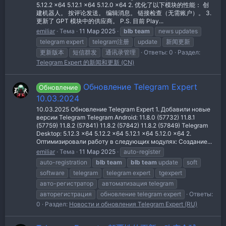
5.12.2 x64 5.12.1 x64 5.12.0 x64 2. 优化了以下模块的性能： 创
建机器人。 按评论发送。 编辑消息。 链接检查（无需账户）。 3.
更新了 GPT 模块中的供应商。 P.S. 目前 Play...
emiliar
Тема
11 Мар 2025
blb
team
news updates
telegram expert
telegram注册
update
新闻更新
更新版本
短信群发
通讯录管理
Ответы: 0
Раздел:
Telegram Expert 的新闻和更新 (CN)
Обновление Telegram Expert
Обновление
10.03.2024
10.03.2025 Обновление Telegram Expert 1. Добавили новые
версии Telegram Telegram Android: 11.8.0 (57732) 11.8.1
(57759) 11.8.2 (57841) 11.8.2 (57842) 11.8.2 (57849) Telegram
Desktop: 5.12.3 x64 5.12.2 x64 5.12.1 x64 5.12.0 x64 2.
Оптимизировали работу в следующих модулях: Создание...
emiliar
Тема
11 Мар 2025
auto-register
auto-registration
blb
team
blb
team
update
soft
software
telegram
telegram expert
tgexpert
авто-регистратор
автоматизация telegram
авторегистрация
обновление telegram expert
Ответы:
0
Раздел:
Новости и обновления Telegram Expert (RU)