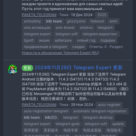
каждом проекте и вдохновение для самых смелых идей!
Пусть этот год принесет вам максимальный...
PAKETA_TELEGRAM
Тема
19 Дек 2024
2025
antisafety
blb
team
grizzlysms
lteboost
smm
sms активации
sms-bower
smslive
telegram
telegram expert
telegram soft
telegram маркетинг
tgsoft
акции
арбитраж
новый год
подарки
продвижение в telegram
скидки
Ответы: 0
Раздел:
Новости и обновления Telegram Expert (RU)
2024年11月29日 Telegram Expert 更新
更新
2024年11月29日 Telegram Expert 更新 添加了适用于 Telegram
Android 注册的版本： 11.4.3 (54731) 11.4.3 (54732) 11.4.3
(54739) 添加了适用于 Telegram Desktop 的版本： 5.8.3 x64 目
前 PlayMarket 的版本为 11.4.3 (54732) 和 11.4.2 (54692) （我们
已经在 Messenger 中详细说明了如何使用这些版本以及如何查看
版本信息） 祝您注册成功！ 此致， 您的...
PAKETA_TELEGRAM
Тема
29 Ноя 2024
auto-register
auto-registration telegram
automatic telegram registration
blb
team
blb
团队
telegram
telegram desktop
telegram expert
telegram gods
telegram soft
update
新闻更新
更新版本
电报专家
电报桌面版
电报版本