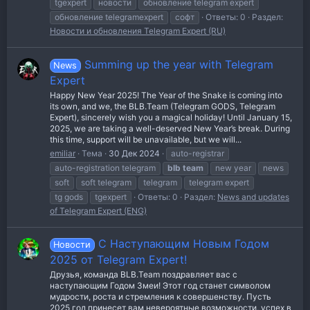
tgexpert
новости
обновление telegram expert
обновление telegramexpert
софт
Ответы: 0
Раздел:
Новости и обновления Telegram Expert (RU)
Summing up the year with Telegram
News
Expert
Happy New Year 2025! The Year of the Snake is coming into
its own, and we, the BLB.Team (Telegram GODS, Telegram
Expert), sincerely wish you a magical holiday! Until January 15,
2025, we are taking a well-deserved New Year’s break. During
this time, support will be unavailable, but we will...
emiliar
Тема
30 Дек 2024
auto-registrar
auto-registration telegram
blb
team
new year
news
soft
soft telegram
telegram
telegram expert
tg gods
tgexpert
Ответы: 0
Раздел:
News and updates
of Telegram Expert (ENG)
С Наступающим Новым Годом
Новости
2025 от Telegram Expert!
Друзья, команда BLB.Team поздравляет вас с
наступающим Годом Змеи! Этот год станет символом
мудрости, роста и стремления к совершенству. Пусть
2025 год принесет вам невероятные возможности, успех в