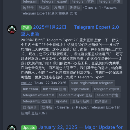
telegram
telegram expert
telegram 软件
telegram群发
tg 软件
升级新
发布新
改进新
Ответы: 1
Раздел:
Telegram Expert 的新闻和更新 (CN)
2025年1月22日 一 Telegram Expert 2.0
更新
重大更新
2025年1月22日 Telegram Expert 2.0 重大更新 想象一下：仅仅一
个月内推出了17个全新模块！ 这就是我们为您所做的——推出了
您期待已久的功能。这不仅仅是升级，而是一种革命性的新工作方
式。 现在，您不仅可以管理账户、发送群发消息或邀请用户，还可
以通过联系人开展工作，创建和管理故事。而这仅仅是开始——让
我们为您详细介绍！ 我们的软件不仅是工具，更是您的得力助手。
它为您量身定制，而不是您去适应它。我们基于您的需求，结合我
们的技术，创造了一个远超您期待的解决方案。 与我们一起探索新
可能性！更新已经准备就绪，您呢？ Telegram Expert...
emiliar
Тема
22 Янв 2025
auto-registration telegram
blb
team
blb
team
新闻
registration
telegram expert
telegram expert 2.0
telegram expert 更新
telegram群发
telegram自动注册
update
更新与新闻
程序更新
自动注册
软件新
Ответы: 2
Раздел:
Telegram Expert 的
新闻和更新 (CN)
January 22, 2025 — Major Update for
Update