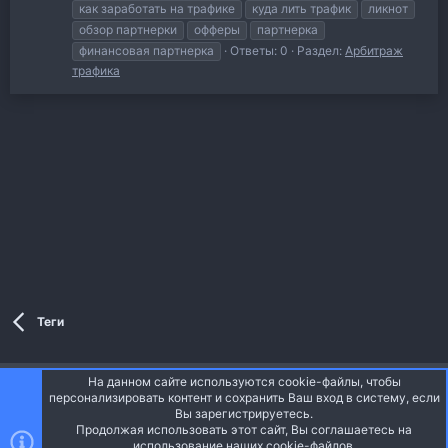
как заработать на трафике
куда лить трафик
ликнот
обзор партнерки
офферы
партнерка
финансовая партнерка
Ответы: 0
Раздел:
Арбитраж
трафика
Теги
На данном сайте используются cookie-файлы, чтобы
Style and add-ons by ThemeHouse
персонализировать контент и сохранить Ваш вход в систему, если
Перевод от Jumuro ®
Вы зарегистрируетесь.
Ширина
Запросы
12
Время
0.0364s
Память
Продолжая использовать этот сайт, Вы соглашаетесь на
3.34MB
использование наших cookie-файлов.