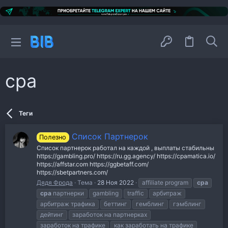
cpa
Теги
Список Партнерок
Полезно
Список партнерок работал на каждой , выплаты стабильны
https://gambling.pro/ https://ru.gg.agency/ https://cpamatica.io/
https://affstar.com https://ggbetaff.com/
https://sbetpartners.com/
Дядя Фрода
Тема
28 Ноя 2022
affiliate program
cpa
cpa
партнерки
gambling
traffic
арбитраж
арбитраж трафика
беттинг
гемблинг
гэмблинг
дейтинг
заработок на партнерках
заработок на трафике
как заработать на трафике