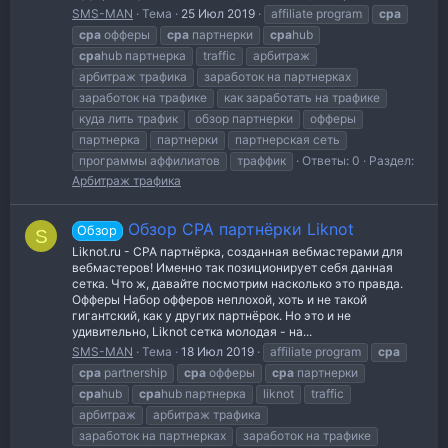
SMS-MAN
Тема
25 Июл 2019
affiliate program
cpa
cpa
офферы
cpa
партнерки
cpa
hub
cpa
hub партнерка
traffic
арбитраж
арбитраж трафика
заработок на партнерках
заработок на трафике
как заработать на трафике
куда лить трафик
обзор партнерки
офферы
партнерка
партнерки
партнерская сеть
программы аффилиатов
траффик
Ответы: 0
Раздел:
Арбитраж трафика
Обзор CPA партнёрки Liknot
Обзор
S
Liknot.ru - CPA партнёрка, созданная вебмастерами для
вебмастеров! Именно так позиционирует себя данная
сетка. Что ж, давайте посмотрим насколько это правда.
Офферы Набор офферов неплохой, хоть и не такой
гигантский, как у других партнёрок. Но это и не
удивительно, Liknot сетка молодая - на...
SMS-MAN
Тема
18 Июл 2019
affiliate program
cpa
cpa
partnership
cpa
офферы
cpa
партнерки
cpa
hub
cpa
hub партнерка
liknot
traffic
арбитраж
арбитраж трафика
заработок на партнерках
заработок на трафике