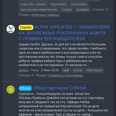
куда лить трафик
партнерка
партнерки
программы аффилиатов
ставки
траффик
Ответы: 3
Раздел:
Арбитраж трафика
ALPHA AFFILIATES — ЗАРАБАТЫВАЙ
Сервис
НА ЗАРУБЕЖНЫХ ПОКЛОННИКАХ АЗАРТА
С ПРЯМЫМ РЕКЛАМОДАТЕЛЕМ!
Здравствуйте. Друзья, не для кого не является большим
секретом или откровением, что сфера онлайн-гэмблинга
одна из самых прибыльных и высокодоходных уже на
протяжении многих лет. Каких только схем и способов
добычи трафика вебмастера и арбитражники не
изобретали и не тестировали. От каналов по...
potsha
Тема
3 Июн 2020
cpa
обзор
партнерка
Ответы: 0
Раздел:
Сервисы и программы
Обзор партнерки CPAHub
Обзор
S
Cpahub.ru - Концентрируем лучшее. Качество.
Объёмы.Прибыль Давайте посмотрим на эту партнёрку
изнутри и убедимся так ли это. Офферы Набор
направлений на первый взгляд неплохой. Но на деле
многие из этих направлений пусты на деле - большинство
офферов - финансовые. Там, в общем то, набор...