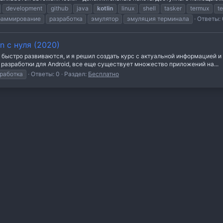
development
github
java
kotlin
linux
shell
tasker
termux
t
раммирование
разработка
эмулятор
эмуляция терминала
Ответы: 
n с нуля (2020)
быстро развиваются, и я решил создать курс с актуальной информацией и A
к разработки для Android, все еще существует множество приложений на...
работка
Ответы: 0
Раздел:
Бесплатно