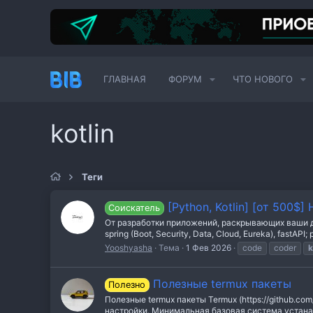
ГЛАВНАЯ
ФОРУМ
ЧТО НОВОГО
kotlin
Теги
[Python, Kotlin] [от 500$]
Соискатель
От разработки приложений, раскрывающих ваши даж
spring (Boot, Security, Data, Cloud, Eureka), fastAPI; p
Yooshyasha
Тема
1 Фев 2026
code
coder
k
Полезные termux пакеты
Полезно
Полезные termux пакеты Termux (https://github.c
настройки. Минимальная базовая система устана