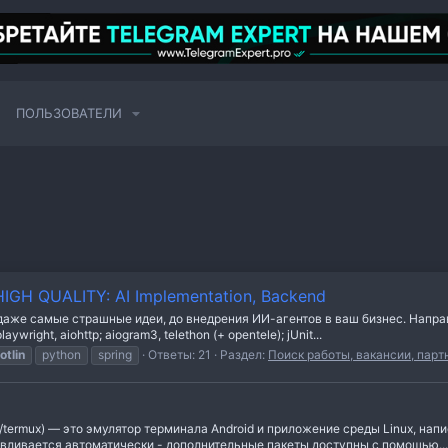
ПОЛЬЗОВАТЕЛИ
 HIGH QUALITY: AI Implementation, Backend
е самые страшные идеи, до внедрения ИИ-агентов в ваш бизнес. Направлени
laywright, aiohttp; aiogram3, telethon (+ opentele); jUnit...
otlin
python
spring
Ответы: 21
Раздел:
Поиск работы, вакансии, парт
om/termux) — это эмулятор терминала Android и приложение среды Linux, на
вливается автоматически - дополнительные пакеты доступны с помощью...