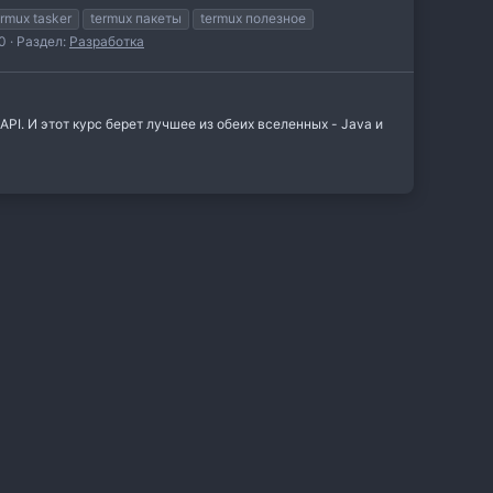
ermux tasker
termux пакеты
termux полезное
0
Раздел:
Разработка
PI. И этот курс берет лучшее из обеих вселенных - Java и