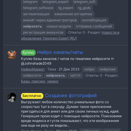
telegram
telegram_expert
telegram_soft
telegram_software
tg_expert
tg_gods
автоматизация
изменение алгоритма
инвайт через администраторов
коллаборация
нейросеть
новые модули
отправка сообщений
регистрация аккаунтов
Ответы: 0
Раздел:
Новости и
обновления Telegram Expert (RU)
Нейро каналы/чаты
Куплю
Куплю базы каналов / чатов по тематике нейросети тг
@Johnshade2049
НейроМаркет
Тема
21 Дек 2023
нейро
нейронки
нейросети
нейросеть
чатгпт
Ответы: 0
Раздел:
Базы, парсинг, чекинг
Создание фотографий
Бесплатно
Выгружает любое количество уникальных фото со
скоростью 1шт в секунду. Думаю такое приложение
пригодиться для анкет или для своих личных нужд, идей.
Генерация происходит с помощью нейросети. Поисковики
вроде яндекса и гугла показывают, что эти изображения
они еще ни разу не видели...