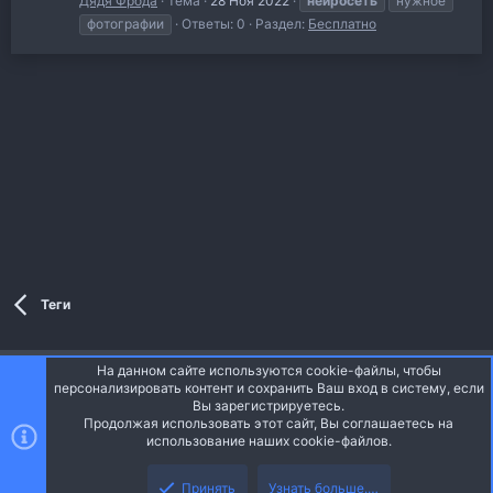
Дядя Фрода
Тема
28 Ноя 2022
нейросеть
нужное
фотографии
Ответы: 0
Раздел:
Бесплатно
Теги
На данном сайте используются cookie-файлы, чтобы
Style and add-ons by ThemeHouse
персонализировать контент и сохранить Ваш вход в систему, если
Перевод от Jumuro ®
Вы зарегистрируетесь.
Ширина
Запросы
13
Время
0.0469s
Память
Продолжая использовать этот сайт, Вы соглашаетесь на
3.30MB
использование наших cookie-файлов.
Верх
Низ
Russian (RU)
Принять
Узнать больше.…