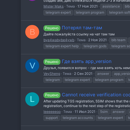
создаю акк, даю отлежаться недели 2-3 и начинаю 
Mister Maks
Тема
17 Ноя 2021
assistance
blb
telegram expert
telegram program
telegram sof
Потерял там-там
Решено
B
Дайте пожалуйста ссылку на чат там там
bye4wabybe4ywb
Тема
2 Ноя 2021
blb team
telegram expert help
telegram gods
telegram so
Где взять app_version
Решено
V
Друзья, появился вопрос - где мне взять хоть нем
VeySheng
Тема
2 Сен 2021
answer
app_versi
telegram
telegram expert
telegram program
t
Cannot receive verification co
Решено
L
After updating TGS registration, 5SIM shows that the 
registration, continue to the next step of the registra
leeeeeeoo
Тема
11 Июл 2021
5sim
answer
support
telegram accounts
telegram expert
t