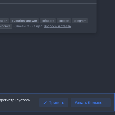
stion
question-answer
software
support
telegram
ировка
Ответы: 3
Раздел:
Вопросы и ответы
арегистрируетесь.
Принять
Узнать больше.…
Верх
Низ