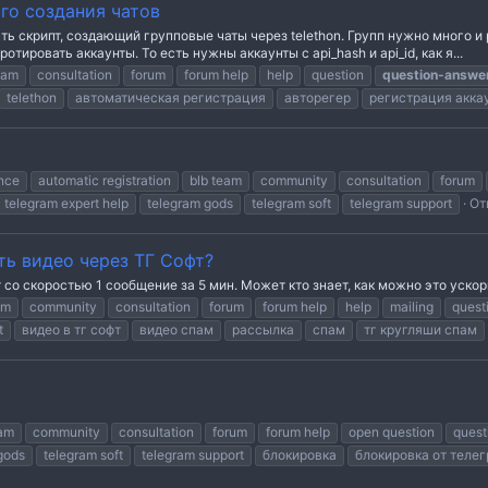
го создания чатов
сть скрипт, создающий групповые чаты через telethon. Групп нужно много и
отировать аккаунты. То есть нужны аккаунты с api_hash и api_id, как я...
eam
consultation
forum
forum help
help
question
question-answe
telethon
автоматическая регистрация
авторегер
регистрация акка
nce
automatic registration
blb team
community
consultation
forum
telegram expert help
telegram gods
telegram soft
telegram support
От
ть видео через ТГ Софт?
 со скоростью 1 сообщение за 5 мин. Может кто знает, как можно это ускор
am
community
consultation
forum
forum help
help
mailing
quest
t
видео в тг софт
видео спам
рассылка
спам
тг кругляши спам
eam
community
consultation
forum
forum help
open question
quest
gods
telegram soft
telegram support
блокировка
блокировка от теле