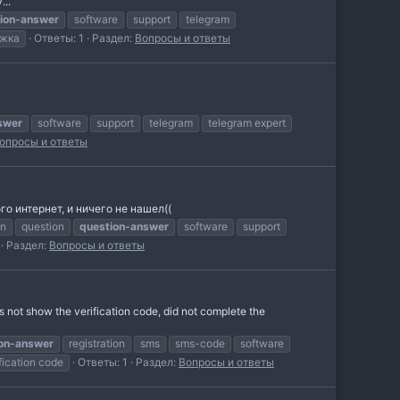
..
ion-answer
software
support
telegram
ежка
Ответы: 1
Раздел:
Вопросы и ответы
swer
software
support
telegram
telegram expert
опросы и ответы
го интернет, и ничего не нашел((
on
question
question-answer
software
support
Раздел:
Вопросы и ответы
s not show the verification code, did not complete the
on-answer
registration
sms
sms-code
software
fication code
Ответы: 1
Раздел:
Вопросы и ответы