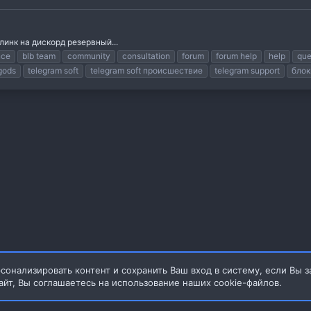
 линк на дискорд резервный...
nce
blb team
community
consultation
forum
forum help
help
que
gods
telegram soft
telegram soft происшествие
telegram support
блок
сонализировать контент и сохранить Ваш вход в систему, если Вы з
айт, Вы соглашаетесь на использование наших cookie-файлов.
4.20MB