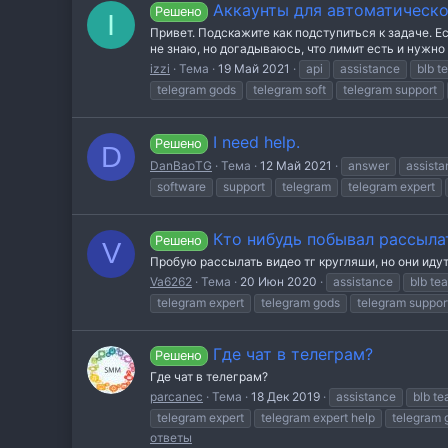
Аккаунты для автоматическо
Решено
I
Привет. Подскажите как подступиться к задаче. Е
не знаю, но догадываюсь, что лимит есть и нужно р
izzi
Тема
19 Май 2021
api
assistance
blb t
telegram gods
telegram soft
telegram support
I need help.
Решено
D
DanBaoTG
Тема
12 Май 2021
answer
assista
software
support
telegram
telegram expert
Кто нибудь побывал рассыла
Решено
V
Пробую рассылать видео тг кругляши, но они идут
Va6262
Тема
20 Июн 2020
assistance
blb te
telegram expert
telegram gods
telegram suppor
Где чат в телеграм?
Решено
Где чат в телеграм?
parcanec
Тема
18 Дек 2019
assistance
blb t
telegram expert
telegram expert help
telegram 
ответы