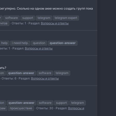
 регулярно. Сколько на одном акке можно создать групп пока
r
software
support
telegram
telegram expert
унтов
Ответы: 1
Раздел:
Вопросы и ответы
help
i need help.
question
question-answer
веты: 1
Раздел:
Вопросы и ответы
ить?
ion
question-answer
software
telegram
Ответы: 6
Раздел:
Вопросы и ответы
ion
question-answer
software
support
telegram
грам
происшествие
Ответы: 30
Раздел:
Вопросы и