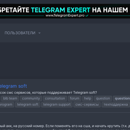
ПОЛЬЗОВАТЕЛИ
legram soft
ок смс сервисов, которые поддерживает Telegram soft?
blb team
community
consultation
forum
help
question
questio
program
telegram soft
telegram support
смс-сервисы
техподдержка
 акк, на русский номер. Если поменять его на сша, и начать крутить (т.к.