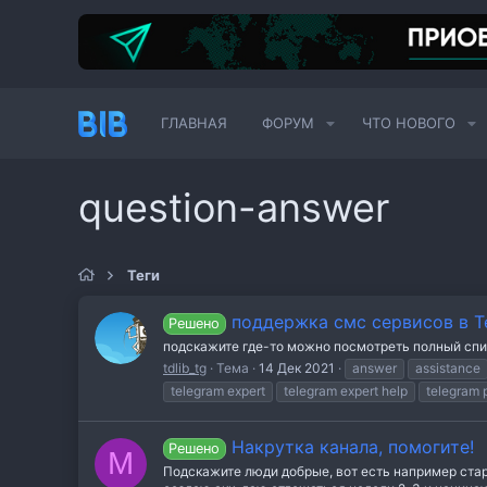
ГЛАВНАЯ
ФОРУМ
ЧТО НОВОГО
question-answer
Теги
поддержка смс сервисов в Te
Решено
подскажите где-то можно посмотреть полный спис
tdlib_tg
Тема
14 Дек 2021
answer
assistance
telegram expert
telegram expert help
telegram 
Накрутка канала, помогите!
Решено
M
Подскажите люди добрые, вот есть например старый