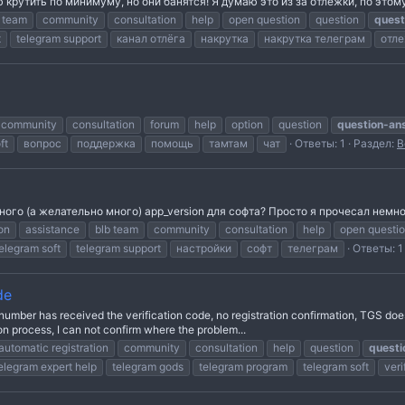
крутить по минимуму, но они банятся! Я думаю это из за отлежки, по этому.
 team
community
consultation
help
open question
question
quest
t
telegram support
канал отлёга
накрутка
накрутка телеграм
отл
community
consultation
forum
help
option
question
question-an
ft
вопрос
поддержка
помощь
тамтам
чат
Ответы: 1
Раздел:
В
ного (а желательно много) app_version для софта? Просто я прочесал немно
on
assistance
blb team
community
consultation
help
open questi
elegram soft
telegram support
настройки
софт
телеграм
Ответы: 1
de
number has received the verification code, no registration confirmation, TGS doe
tion process, I can not confirm where the problem...
automatic registration
community
consultation
help
question
questi
elegram expert help
telegram gods
telegram program
telegram soft
veri