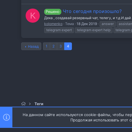
Что сегодня произошло?
Решено
K
Дека , создавай резервный чат, телегу, и т.д И дай
kolomenko
Тема
18 Дек 2019
answer
assista
telegram expert
telegram expert help
telegram 
1
2
3
4
Назад
Теги
На данном сайте используются cookie-файлы, чтобы пер
Продолжая использовать этот с
Style and add-ons by ThemeHouse
Перевод от Jumuro ®
Ширина
Запросы
15
Время
0.0493s
Память