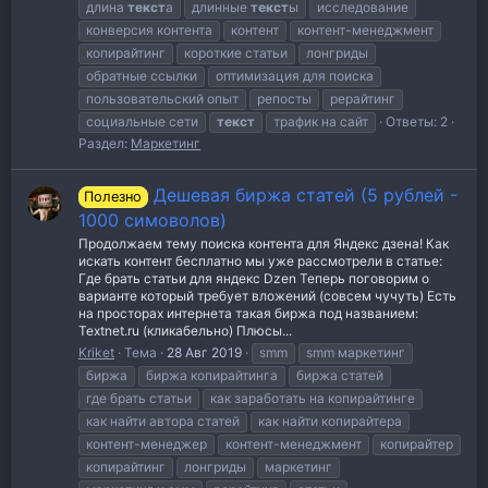
длина
текст
а
длинные
текст
ы
исследование
конверсия контента
контент
контент-менеджмент
копирайтинг
короткие статьи
лонгриды
обратные ссылки
оптимизация для поиска
пользовательский опыт
репосты
рерайтинг
социальные сети
текст
трафик на сайт
Ответы: 2
Раздел:
Маркетинг
Дешевая биржа статей (5 рублей -
Полезно
1000 симоволов)
Продолжаем тему поиска контента для Яндекс дзена! Как
искать контент бесплатно мы уже рассмотрели в статье:
Где брать статьи для яндекс Dzen Теперь поговорим о
варианте который требует вложений (совсем чучуть) Есть
на просторах интернета такая биржа под названием:
Textnet.ru (кликабельно) Плюсы...
Kriket
Тема
28 Авг 2019
smm
smm маркетинг
биржа
биржа копирайтинга
биржа статей
где брать статьи
как заработать на копирайтинге
как найти автора статей
как найти копирайтера
контент-менеджер
контент-менеджмент
копирайтер
копирайтинг
лонгриды
маркетинг