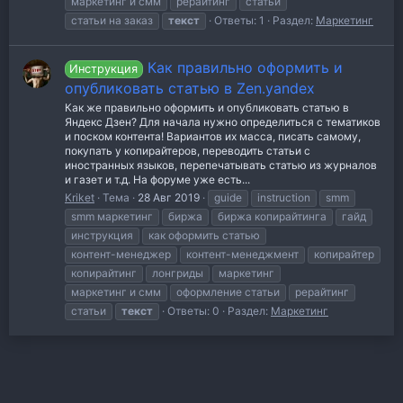
маркетинг и смм
рерайтинг
статьи
статьи на заказ
текст
Ответы: 1
Раздел:
Маркетинг
Как правильно оформить и
Инструкция
опубликовать статью в Zen.yandex
Как же правильно оформить и опубликовать статью в
Яндекс Дзен? Для начала нужно определиться с тематиков
и поском контента! Вариантов их масса, писать самому,
покупать у копирайтеров, переводить статьи с
иностранных языков, перепечатывать статью из журналов
и газет и т.д. На форуме уже есть...
Kriket
Тема
28 Авг 2019
guide
instruction
smm
smm маркетинг
биржа
биржа копирайтинга
гайд
инструкция
как оформить статью
контент-менеджер
контент-менеджмент
копирайтер
копирайтинг
лонгриды
маркетинг
маркетинг и смм
оформление статьи
рерайтинг
статьи
текст
Ответы: 0
Раздел:
Маркетинг