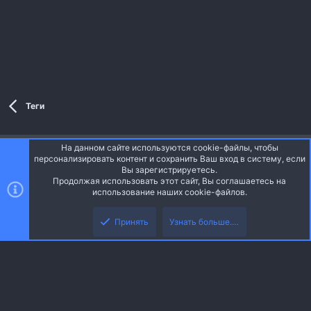
Теги
На данном сайте используются cookie-файлы, чтобы
Style and add-ons by ThemeHouse
персонализировать контент и сохранить Ваш вход в систему, если
Перевод от Jumuro ®
Вы зарегистрируетесь.
Ширина
Запросы
13
Время
0.0335s
Память
Продолжая использовать этот сайт, Вы соглашаетесь на
3.32MB
использование наших cookie-файлов.
Верх
Низ
Russian (RU)
Принять
Узнать больше.…
Обратная связь
Условия и правила
Политика конфиденциальности
R
Помощь
Главная
S
S