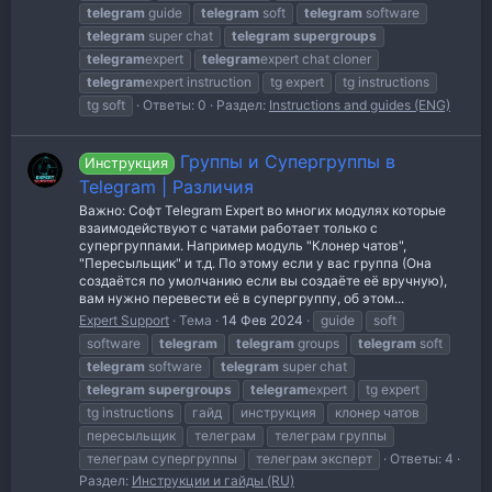
telegram
guide
telegram
soft
telegram
software
telegram
super chat
telegram
supergroups
telegram
expert
telegram
expert chat cloner
telegram
expert instruction
tg expert
tg instructions
tg soft
Ответы: 0
Раздел:
Instructions and guides (ENG)
Группы и Супергруппы в
Инструкция
Telegram | Различия
Важно: Софт Telegram Expert во многих модулях которые
взаимодействуют с чатами работает только с
супергруппами. Например модуль "Клонер чатов",
"Пересыльщик" и т.д. По этому если у вас группа (Она
создаётся по умолчанию если вы создаёте её вручную),
вам нужно перевести её в супергруппу, об этом...
Expert Support
Тема
14 Фев 2024
guide
soft
software
telegram
telegram
groups
telegram
soft
telegram
software
telegram
super chat
telegram
supergroups
telegram
expert
tg expert
tg instructions
гайд
инструкция
клонер чатов
пересыльщик
телеграм
телеграм группы
телеграм супергруппы
телеграм эксперт
Ответы: 4
Раздел:
Инструкции и гайды (RU)