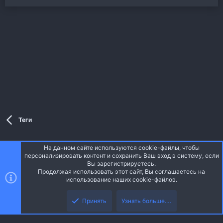
Теги
На данном сайте используются cookie-файлы, чтобы
Style and add-ons by ThemeHouse
персонализировать контент и сохранить Ваш вход в систему, если
Перевод от Jumuro ®
Вы зарегистрируетесь.
Ширина
Запросы
12
Время
0.0328s
Память
3.27MB
Продолжая использовать этот сайт, Вы соглашаетесь на
использование наших cookie-файлов.
Верх
Низ
Russian (RU)
Принять
Узнать больше.…
Обратная связь
Условия и правила
Политика конфиденциальности