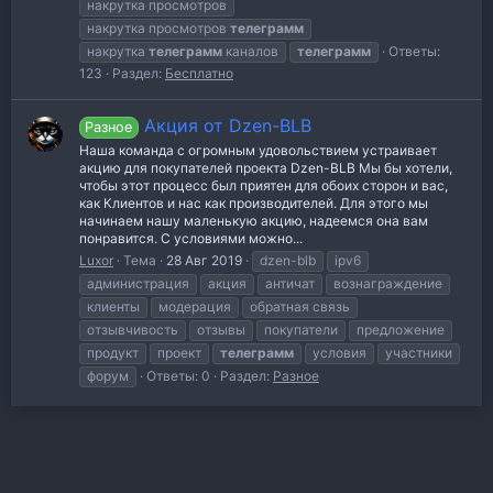
накрутка просмотров
накрутка просмотров
телеграмм
накрутка
телеграмм
каналов
телеграмм
Ответы:
123
Раздел:
Бесплатно
Акция от Dzen-BLB
Разное
Наша команда с огромным удовольствием устраивает
акцию для покупателей проекта Dzen-BLB Мы бы хотели,
чтобы этот процесс был приятен для обоих сторон и вас,
как Клиентов и нас как производителей. Для этого мы
начинаем нашу маленькую акцию, надеемся она вам
понравится. С условиями можно...
Luxor
Тема
28 Авг 2019
dzen-blb
ipv6
администрация
акция
античат
вознаграждение
клиенты
модерация
обратная связь
отзывчивость
отзывы
покупатели
предложение
продукт
проект
телеграмм
условия
участники
форум
Ответы: 0
Раздел:
Разное