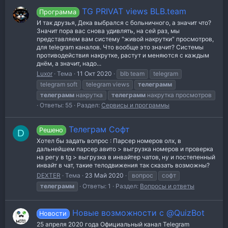
TG PRIVAT views BLB.team
Программа
И так друзья, Дека выбрался с больничного, а значит что?
Значит пора вас снова удивлять, на сей раз, мы
представляем вам систему "живой накрутки" просмотров,
для telegram каналов. Что вообще это значит? Системы
противодействия накрутке, растут и меняются с каждым
днём, а значит, надо...
Luxor
Тема
11 Окт 2020
blb team
telegram
telegram soft
telegram views
телеграмм
телеграмм
накрутка
телеграмм
накрутка просмотров
Ответы: 55
Раздел:
Сервисы и программы
Телеграм Софт
Решено
D
Хотел бы задать вопрос : Парсер номеров олх, в
дальнейшем парсер авито > выгрузка номеров и проверка
на регу в tg > выгрузка в инвайтер чатов, ну и постепенный
инвайт в чат, такие телодвижения так сказать возможны?
DEXTER
Тема
23 Май 2020
вопрос
софт
телеграмм
Ответы: 1
Раздел:
Вопросы и ответы
Новые возможности с @QuizBot
Новости
25 апреля 2020 года Официальный канал Telegram