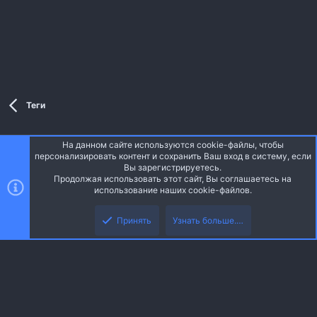
Теги
На данном сайте используются cookie-файлы, чтобы
Style and add-ons by ThemeHouse
персонализировать контент и сохранить Ваш вход в систему, если
Перевод от Jumuro ®
Вы зарегистрируетесь.
Ширина
Запросы
13
Время
0.0379s
Память
3.49MB
Продолжая использовать этот сайт, Вы соглашаетесь на
использование наших cookie-файлов.
Верх
Низ
Russian (RU)
Принять
Узнать больше.…
Обратная связь
Условия и правила
Политика конфиденциальности
R
Помощь
Главная
S
S