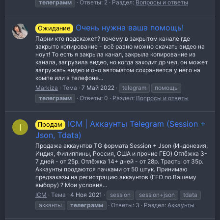
телеграмм
Ответы: 2
Раздел:
Вопросы и ответы
Очень нужна ваша помощь!
Ожидание
Парни кто подскажет? почему в закрытом канале где
закрыто копирование - всё равно можно скачать видео на
ноут! То есть я закрыла канал, закрыла копирование из
канала, загрузила видео, но когда заходит др чел, он может
загружать видео и оно автоматом сохраняется у него на
компе или в телефоне...
Markiza
Тема
7 Май 2022
telegram
помощь
телеграмм
Ответы: 0
Раздел:
Вопросы и ответы
ICM | Аккаунты Telegram (Session +
Продам
I
Json, Tdata)
Продажа аккаунтов TG формата Session + Json (Индонезия,
Индия, Филиппины, Россия, США и прочие ГЕО) Отлёжка 3-
7 дней - от 25р. Отлёжка 14+ дней - от 28р. Трасты от 35р.
Аккаунты продаются пачками от 50 штук. Принимаю
предзаказы на регистрацию аккаунтов (ГЕО по Вашему
выбору) ? Мои условия...
ICM
Тема
4 Ноя 2021
session
session+json
tdata
акканты
телеграмм
Ответы: 3
Раздел:
Аккаунты