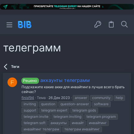
телеграмм
Теги
аккаунты телеграмм
Решено
F
Подскажите какие акки для инвайтинга лучше всего брать
сейчас?
finisf94
Тема
26 Дек 2023
answer
community
help
inviting
question
question-answer
software
support
telegram expert
telegram gods
telegram invite
telegram inviting
telegram program
telegram soft
аккаунты
инвайт
инвайтинг
инвайтинг телеграм
телеграм инвайтинг