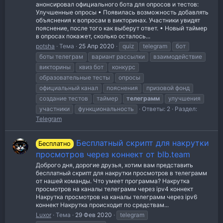
анонсировал официального бота для опросов и тестов:
Улучшенные опросы • Появилась возможность добавлять
объяснения к вопросам в викторинах. Участники увидят
пояснение, после того как выберут ответ. • Новый таймер
в опросах покажет, сколько осталось...
potsha
Тема
25 Апр 2020
quiz
telegram
бот
боты телеграм
вариант рассылки
взаимодействие
викторины
квиз бот
конкурс
образовательные тесты
опросы
официальный канал
пояснения
призовой фонд
создание тестов
таймер
телеграмм
улучшения
участники
функциональность
Ответы: 2
Раздел:
Telegram
Бесплатный скрипт для накрутки
Бесплатно
просмотров через коннект от blb.team
Доброго дня, дорогие друзья, хотим вам представить
бесплатный скрипт для накрутки просмотров в телеграмм
от нашей команды. Что умеет программа? Накрутка
просмотров на каналы телеграмм через ipv4 коннект
Накрутка просмотров на каналы телеграмм через ipv6
коннект Накрутка происходит по средствам...
Luxor
Тема
29 Фев 2020
telegram