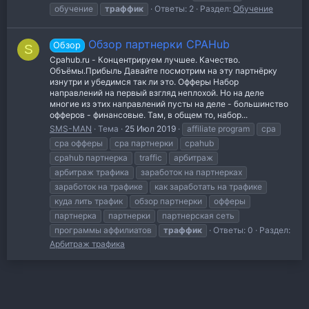
обучение
траффик
Ответы: 2
Раздел:
Обучение
Обзор партнерки CPAHub
Обзор
S
Cpahub.ru - Концентрируем лучшее. Качество.
Объёмы.Прибыль Давайте посмотрим на эту партнёрку
изнутри и убедимся так ли это. Офферы Набор
направлений на первый взгляд неплохой. Но на деле
многие из этих направлений пусты на деле - большинство
офферов - финансовые. Там, в общем то, набор...
SMS-MAN
Тема
25 Июл 2019
affiliate program
cpa
cpa офферы
cpa партнерки
cpahub
cpahub партнерка
traffic
арбитраж
арбитраж трафика
заработок на партнерках
заработок на трафике
как заработать на трафике
куда лить трафик
обзор партнерки
офферы
партнерка
партнерки
партнерская сеть
программы аффилиатов
траффик
Ответы: 0
Раздел:
Арбитраж трафика