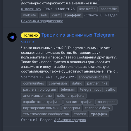
достоверно отображаются в аналитике и не...
rustamrusov
Тема
1 Май 2025
live traffic
seo traffic
website
веб
сайт
траффик
Ответы: 0
Раздел:
Реклама и продвижение
Трафик из анонимных Telegram-
Полезно
чатов
Что за анонимные чаты? В Telegram анонимные чаты
создаются с помощью ботов. Бот сводит двух
пользователей и пересылает их сообщения друг другу.
Такие боты используются в основном для коротких
знакомств и несут в себе только развлекательную
составляющую. Также существуют анонимные чаты с...
SpammerTG
Тема
7 Дек 2022
anonymous chats
communities
conversion
dating
partner links
partnership program
telegram
telegram bot
traffic
анонимные чаты
добыча трафика
заработок на трафике
как лить трафик
конверсия
партнерские ссылки
телеграм
телеграм боты
тематические сообщества
трафик
траффик
Ответы: 1
Раздел:
Арбитраж трафика