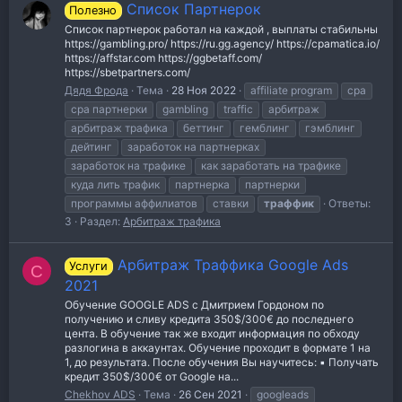
Список Партнерок
Полезно
Список партнерок работал на каждой , выплаты стабильны
https://gambling.pro/ https://ru.gg.agency/ https://cpamatica.io/
https://affstar.com https://ggbetaff.com/
https://sbetpartners.com/
Дядя Фрода
Тема
28 Ноя 2022
affiliate program
cpa
cpa партнерки
gambling
traffic
арбитраж
арбитраж трафика
беттинг
гемблинг
гэмблинг
дейтинг
заработок на партнерках
заработок на трафике
как заработать на трафике
куда лить трафик
партнерка
партнерки
программы аффилиатов
ставки
траффик
Ответы:
3
Раздел:
Арбитраж трафика
Арбитраж Траффика Google Ads
Услуги
C
2021
Обучение GOOGLE ADS с Дмитрием Гордоном по
получению и сливу кредита 350$/300€ до последнего
цента. В обучение так же входит информация по обходу
разлогина в аккаунтах. Обучение проходит в формате 1 на
1, до результата. После обучения Вы научитесь: ▪️ Получать
кредит 350$/300€ от Google на...
Chekhov ADS
Тема
26 Сен 2021
googleads