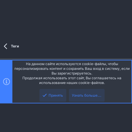
Теги
На данном сайте используются cookie-файлы, чтобы
Style and add-ons by ThemeHouse
персонализировать контент и сохранить Ваш вход в систему, если
Перевод от Jumuro ®
Вы зарегистрируетесь.
Ширина
Запросы
12
Время
0.0344s
Память
Продолжая использовать этот сайт, Вы соглашаетесь на
3.38MB
использование наших cookie-файлов.
Верх
Низ
Russian (RU)
Принять
Узнать больше.…
Обратная связь
Условия и правила
Политика конфиденциальности
R
Помощь
Главная
S
S