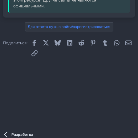
официальными.
Для ответа нужно войти/зарегистрироваться
Facebook
X
Bluesky
LinkedIn
Reddit
Pinterest
Tumblr
WhatsAp
Эл
Поделиться:
Ссылка
Разработка