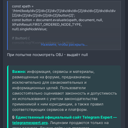
const xpath =
'/html/body/div[2]/div[3]/div[1]/div/div/div[2]/div/div[2]/div/div/div
[2]/div[2]/div[2]/div[2]/div[2]/button[2]';
const button = document.evaluate(xpath, document, null,
XPathResult.FIRST_ORDERED_NODE_TYPE,
null).singleNodeValue;
if (button) {
console.log('Кнопка найдена:', button);
Нажмите, чтобы раскрыть...
// Перехват fetch-запросов
При попытке посмотреть OBJ - выдаёт null
const originalFetch = window.fetch;
window.fetch = function(url, options = {}) {
console.log(options.headers)
[[OBJ]] = options.headers
Важно:
информация, сервисы и материалы,
};
размещенные на форуме, предназначены
исключительно для ознакомительных и
информационных целей. Пользователи
// Нажать на кнопку
самостоятельно оценивают законность и допустимость
button.click();
} else {
их использования с учетом законодательства
console.error('Кнопка не найдена');
применимой к ним юрисдикции, а также правил
}​
соответствующих сервисов и платформ.
🔒
Единственный официальный сайт Telegram Expert —
telegramexpert.pro
.
Лицензии продаются только на
этом ресурсе. Другие сайты не являются