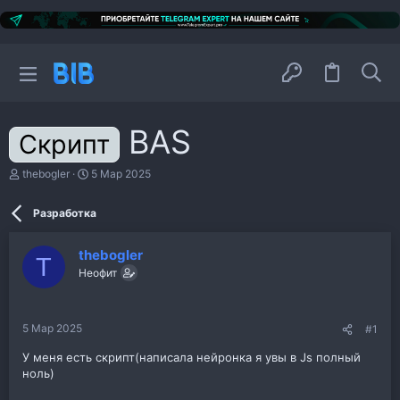
BAS
Скрипт
А
Д
thebogler
5 Мар 2025
в
а
т
т
Разработка
о
а
р
н
т
а
thebogler
е
ч
T
м
Неофит
а
ы
л
а
5 Мар 2025
#1
У меня есть скрипт(написала нейронка я увы в Js полный
ноль)