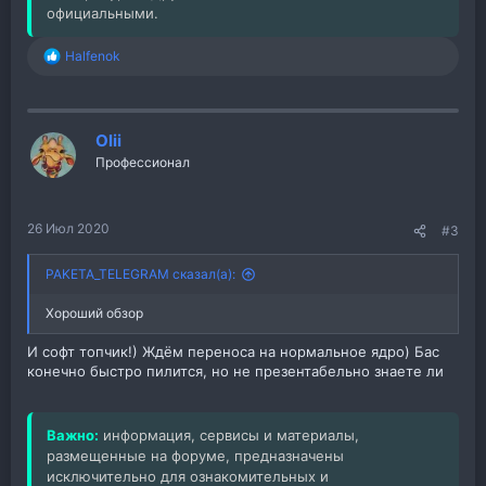
официальными.
Halfenok
Р
е
а
к
ц
Olii
и
Профессионал
и
:
26 Июл 2020
#3
PAKETA_TELEGRAM сказал(а):
Хороший обзор
И софт топчик!) Ждём переноса на нормальное ядро) Бас
конечно быстро пилится, но не презентабельно знаете ли
Важно:
информация, сервисы и материалы,
размещенные на форуме, предназначены
исключительно для ознакомительных и