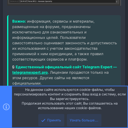
Важно:
информация, сервисы и материалы,
размещенные на форуме, предназначены
исключительно для ознакомительных и
информационных целей. Пользователи
самостоятельно оценивают законность и допустимость
их использования с учетом законодательства
применимой к ним юрисдикции, а также правил
соответствующих сервисов и платформ.
🔒
Единственный официальный сайт Telegram Expert —
telegramexpert.pro
.
Лицензии продаются только на
этом ресурсе. Другие сайты не являются
официальными.
На данном сайте используются cookie-файлы, чтобы
Последнее редактирование модератором:
18 Сен 2025
персонализировать контент и сохранить Ваш вход в систему, если
Вы зарегистрируетесь.
Продолжая использовать этот сайт, Вы соглашаетесь на
использование наших cookie-файлов.
Верх
Низ
Kriket
Специалист
Принять
Узнать больше.…