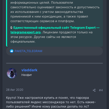
информационных целей. Пользователи
самостоятельно оценивают законность и допустимость
их использования с учетом законодательства
применимой к ним юрисдикции, а также правил
соответствующих сервисов и платформ.
🔒
Единственный официальный сайт Telegram Expert —
telegramexpert.pro
.
Лицензии продаются только на
этом ресурсе. Другие сайты не являются
официальными.
PAKETA_TELEGRAM
Р
е
а
к
ц
vladdark
и
Неофит
и
:
28 Авг 2020
#4
Круто! Уже настроился купить и понял, что парсера
пользователей яндекс мессенджера то нет. Есть какие-
либо решения? Иначе кому рассылки делать по лс?