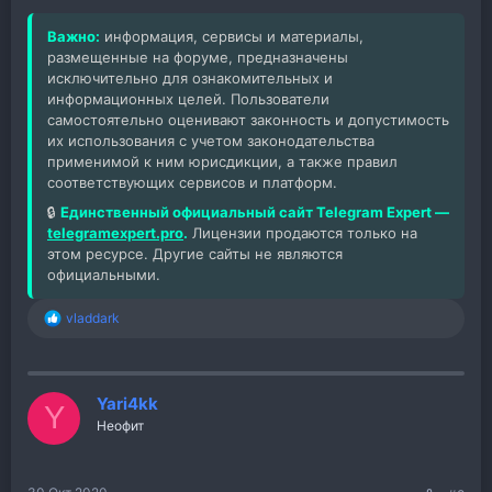
Важно:
информация, сервисы и материалы,
размещенные на форуме, предназначены
исключительно для ознакомительных и
информационных целей. Пользователи
самостоятельно оценивают законность и допустимость
их использования с учетом законодательства
применимой к ним юрисдикции, а также правил
соответствующих сервисов и платформ.
🔒
Единственный официальный сайт Telegram Expert —
telegramexpert.pro
.
Лицензии продаются только на
этом ресурсе. Другие сайты не являются
официальными.
vladdark
Р
е
а
к
ц
Yari4kk
Y
и
Неофит
и
: