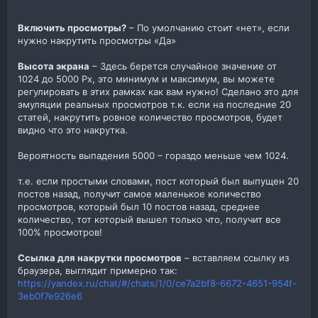
Включить просмотры?
– По умолчанию стоит «нет», если
нужно накрутить просмотры «Да»
Высота экрана
– Здесь берется случайное значение от
1024 до 5000 Px, это минимум и максимум, вы можете
регулировать в этих рамках как вам нужно! Сделано это для
эмуляции реальных просмотров т.к. если на последние 20
статей, накрутить ровное количество просмотров, будет
видно что это накрутка.
Вероятность выпадения 5000 – гораздо меньше чем 1024.
т.е. если простыми словами, пост который был выпущен 20
постов назад, получит самое маленькое количество
просмотров, который был 10 постов назад, среднее
количество, тот который вышел только что, получит все
100% просмотров!
Ссылка для накрутки просмотров
– вставляем ссылку из
браузера, выглядит примерно так:
https://yandex.ru/chat/#/chats/1/0/ce7a2bf8-6672-4651-954f-
3eb0f7e926e6