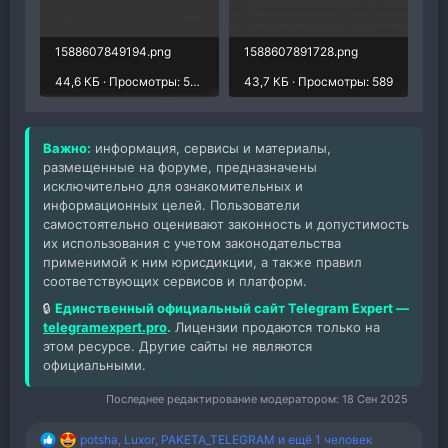
1588607849194.png
1588607891728.png
44,6 КБ · Просмотры: 508
43,7 КБ · Просмотры: 589
Важно:
информация, сервисы и материалы,
размещенные на форуме, предназначены
исключительно для ознакомительных и
информационных целей. Пользователи
самостоятельно оценивают законность и допустимость
их использования с учетом законодательства
применимой к ним юрисдикции, а также правил
соответствующих сервисов и платформ.
🔒
Единственный официальный сайт Telegram Expert —
telegramexpert.pro
.
Лицензии продаются только на
этом ресурсе. Другие сайты не являются
официальными.
Последнее редактирование модератором:
18 Сен 2025
potsha
,
Luxor
,
PAKETA_TELEGRAM
и ещё 1 человек
Р