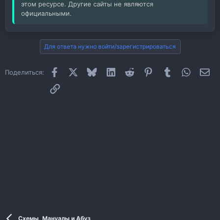
этом ресурсе. Другие сайты не являются
официальными.
Для ответа нужно войти/зарегистрироваться
Facebook
X
Bluesky
LinkedIn
Reddit
Pinterest
Tumblr
WhatsAp
Эл
Поделиться:
Ссылка
Схемы, Мануалы и Абуз