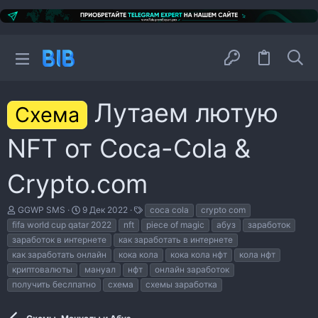
Лутаем лютую
Схема
NFT от Coca-Cola &
Crypto.com
А
Д
Т
GGWP SMS
9 Дек 2022
coca cola
crypto com
в
а
е
fifa world cup qatar 2022
nft
piece of magic
абуз
заработок
т
т
г
заработок в интернете
как заработать в интернете
о
а
и
р
н
как заработать онлайн
кока кола
кока кола нфт
кола нфт
т
а
криптовалюты
мануал
нфт
онлайн заработок
е
ч
получить беслпатно
схема
схемы заработка
м
а
ы
л
а