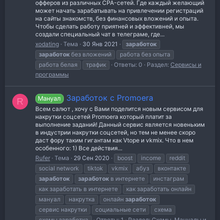
офферов из различных CPA-сетей. Где каждый желающий
может начать зарабатывать на привлечении регистраций
на сайты знакомств, без финансовых вложений и опыта.
Чтобы сделать работу приятней и эффективней, мы
создали специальный чат в телеграме, где...
xodating
Тема
30 Янв 2021
заработок
заработок
без вложений
работа без опыта
работа белая
трафик
Ответы: 0
Раздел:
Сервисы и
программы
Заработок с Promoera
Мануал
R
Всем салют , хочу с Вами поделится новым сервисом для
накрутки соцсетей Promoera который платит за
выполнение заданий! Данный сервис является новеньким
в индустрии накрутки соцсетей, но тем не менее скоро
даст фору таким гигантам как Vtope и vkmix. Что в нем
особенного: 1) Все действия...
Rufer
Тема
29 Сен 2020
boost
income
reddit
social network
tiktok
vkmix
абуз
вконтакте
заработок
заработок
в интернете
инстаграм
как заработать в интернете
как заработать онлайн
мануал
накрутка
онлайн
заработок
сервис накрутки
социальные сети
схема
схемы заработка
Ответы: 1
Раздел:
Схемы, Мануалы и