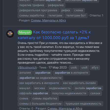
перелив трафика
рефералка
рефералльная программа
рефка
схема
схемы заработка
телеграм
телеграм бот
Ответы: 1
Раздел:
Схемы, Мануалы и Абуз
Как безопасно сделать +2% к
Мануал
капиталу от 1.000.000 руб за 1 день?
Очень просто! При условии, что вы находитесь в Москве и
у вас есть такой капитал. Если вкратце, то мы помогаем
решить проблему покупателям турецкой недвижимости.
Если очень подробно - читайте ниже. Прежде чем
расскажу про детали сотрудничества и механику
проведения сделок, давайте тезисно...
VBitcoinovich
Тема
17 Мар 2023
usdc
usdt
абуз
анталия
заработок
заработок
в интернете
заработок
на недвижимости
как заработать в интернете
как заработать онлайн
мануал
москва
недвижимость
онлайн
заработок
оффлайн
заработок
покупка недвижимости
связки
схема
схемы заработка
схемы с большим бюджетом
турецкая недвижимость
Ответы: 0
Раздел:
Схемы, Мануалы и Абуз