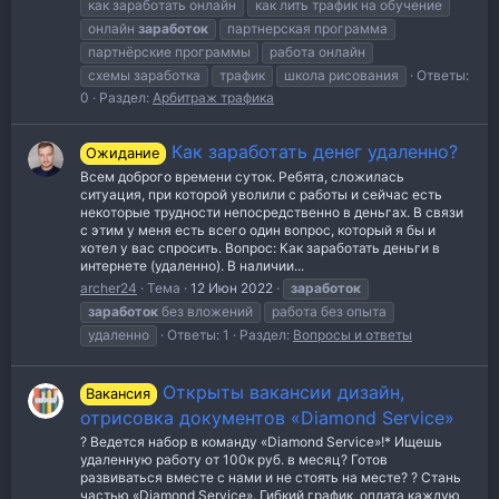
как заработать онлайн
как лить трафик на обучение
онлайн
заработок
партнерская программа
партнёрские программы
работа онлайн
схемы заработка
трафик
школа рисования
Ответы:
0
Раздел:
Арбитраж трафика
Как заработать денег удаленно?
Ожидание
Всем доброго времени суток. Ребята, сложилась
ситуация, при которой уволили с работы и сейчас есть
некоторые трудности непосредственно в деньгах. В связи
с этим у меня есть всего один вопрос, который я бы и
хотел у вас спросить. Вопрос: Как заработать деньги в
интернете (удаленно). В наличии...
archer24
Тема
12 Июн 2022
заработок
заработок
без вложений
работа без опыта
удаленно
Ответы: 1
Раздел:
Вопросы и ответы
Открыты вакансии дизайн,
Вакансия
отрисовка документов «Diamond Service»
? Ведется набор в команду «Diamond Service»!* Ищешь
удаленную работу от 100к руб. в месяц? Готов
развиваться вместе с нами и не стоять на месте? ? Стань
частью «Diamond Service». Гибкий график, оплата каждую