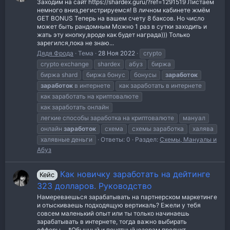
Заходим на сайт https://shardex.guru/?ref=1291519 Листаем
немного вниз,регистрируемся! В личном кабинете жмём
GET BONUS Теперь на вашем счету 8 баксов. Но число
может быть рандомным Можно 1 раз в сутки заходить и
жать эту кнопку,вроде как будет награда))) Только
зарегился,пока не знаю...
Дядя Фрода
Тема
28 Ноя 2022
crypto
crypto exchange
shardex
абуз
биржа
биржа shard
биржа бонус
бонусы
заработок
заработок
в интернете
как заработать в интернете
как заработать на криптовалюте
как заработать онлайн
легкие способы заработка на криптовалюте
мануал
онлайн
заработок
схема
схемы заработка
халява
халявные деньги
Ответы: 0
Раздел:
Схемы, Мануалы и
Абуз
Как новичку заработать на дейтинге
Кейс
323 долларов. Руководство
Намереваешься зарабатывать на партнерском маркетинге
и отыскиваешь подходящую вертикаль? Ежели у тебя
совсем маленький опыт или ты только начинаешь
зарабатывать в интернете, тогда важно выбирать
офферы.... *Обычный и понятный юзерам продукт,