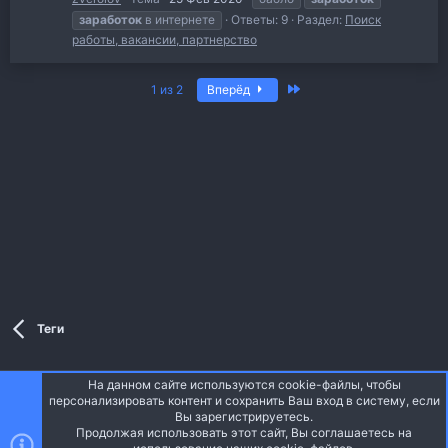
заработок
в интернете
Ответы: 9
Раздел:
Поиск
работы, вакансии, партнерство
Последняя
1 из 2
Вперёд
Теги
На данном сайте используются cookie-файлы, чтобы
Style and add-ons by ThemeHouse
персонализировать контент и сохранить Ваш вход в систему, если
Перевод от Jumuro ®
Вы зарегистрируетесь.
Ширина
Запросы
16
Время
0.0527s
Память
4.06MB
Продолжая использовать этот сайт, Вы соглашаетесь на