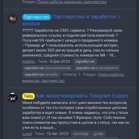
Раздел:
Поиск работы, вакансии, партнерство
Партнерство и заработок с
Партнерство
smslive
?????? Заработок на СМС сервисе. ? Рекламируй свою
реферальную ссылку и подключай пользователей. ?
Получай 5% прибыли с каждого проданного номера.
✅Пример: ✔️ 1 пользователь использующий авторег,
делает около 500 регистраций в день (число сильно
занижено), средняя стоимость номера на WA - 18...
jinaktiv
Тема
6 Дек 2023
заработок
заработок
без вложений
заработок
в интернете
заработок
онлайн
Ответы: 1
Раздел:
Поиск работы,
вакансии, партнерство
Как монетизировать Telegram Expert
Гайд
Меня побудило написать этот цикл множество вопросов,
особенно от тех кто потерял свои отработанные цепочки
заработка и ищет новые. Я очень надеюсь, что эти статьи
вам помогут. И так начнём! ? Фриланс style: Собственно
поиск клиентов мы пропустим в целом в статье, так как он
уже есть в выше...
Luxor
Тема
15 Авг 2023
earnings
guide