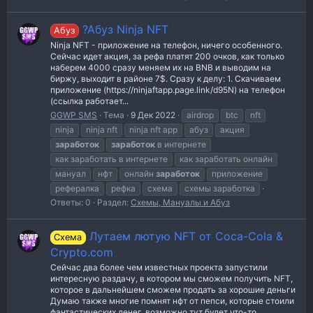
?Абуз Ninja NFT
Абуз
Ninja NFT - приложение на телефон, ничего особенного.
Сейчас идет акция, за рефа платят 200 очков, как только
наберем 4000 сразу меняем их на BNB и выводим на
биржу, выходит в районе 7$. Сразу к делу: 1. Скачиваем
приложение (https://ninjaftapp.page.link/d95N) на телефон
(ссылка работает...
GGWP SMS
Тема
9 Дек 2022
airdrop
btc
nft
ninja
ninja nft
ninja nft app
абуз
акция
заработок
заработок
в интернете
как заработать в интернете
как заработать онлайн
мануал
нфт
онлайн
заработок
приложение
рефералка
рефка
схема
схемы заработка
Ответы: 0
Раздел:
Схемы, Мануалы и Абуз
Лутаем лютую NFT от Coca-Cola &
Схема
Crypto.com
Сейчас два более чем известных проекта запустили
интересную раздачу, в котором мы сможем получить NFT,
которое в дальнейшем сможем продать за хорошие деньги
Думаю также многие помнят нфт от пепси, которые стоили
фантастических денег, возможно тут будет что-то