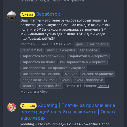
Ответы: 0
Раздел:
Арбитраж трафика
Заработок
Схема
Gmail Farmer - это телеграмм бот который платит за
регистрацию аккаунтов Gmail. За каждый аккаунт, вы
получите 6₽ За каждого реферала, вы получите 3₽
Минимальная сумма для выплаты 5₽ 7 дней холда
http://catcut.net/TuSP
informer28
Тема
10 Фев 2021
gmail
selling accs
telegram bot
абуз
аккаунты
заработок
заработок
без вложений
заработок
в интернете
заработок
на почте
как заработать в интернете
как заработать на продаже аккаунтов
как заработать онлайн
мануал
онлайн
заработок
продажа аккаунтов
схема
схемы заработка
телега
телеграм бот
Ответы: 1
Раздел:
Схемы,
Мануалы и Абуз
Xodating | Платим за привлечение
Сервис
регистраций на сайты знакомств | Оплата
в долларах
xodating – это сеть объединяющая множество Dating