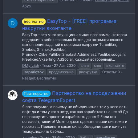
Абуз
EasyTop - [FREE] программа
Бесплатно
D
накрутки вконтакте
EasyTop – это многофункциональная программа, которая
содержит в себе несколько ботов для автоматического
выполнения заданий в сервисах накрутки Turboliker,
Snebes, Smmok,Fastliker,
Promovk,Olike,Putliker,Smofast,Addmefast, Yoolike,socgain,
Freeliked,Vkserfing, AdSocial. Каждый встроенный...
DMyrzich
Тема
27 Авг 2020
smm
smo
вконтакте
заработок
продвижение
раскрутка
Ответы: 0
Раздел:
Бесплатно
Партнерство на продвижении
Партнерство
софта TelegramExpert
Я вот подумал, а почему не объединиться тем у кого есть
софт да и тем у кого нету, как раз заработают на него!) Да
не раскрутить проект и заработать денег!? Если кто
согласен, пишите! Можно даже сделать и свои системы и
проекты... Прикиньте какая сила. объединиться и качнуть
темку..поднять бабла...
zverolov
Тема
25 Фев 2020
бабло
заработок