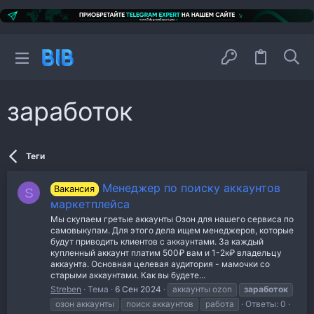
заработок
Теги
Менеджер по поиску аккаунтов
Вакансия
S
маркетплейса
Мы скупаем гретые аккаунты Озон для нашего сервиса по
самовыкупам. Для этого дела ищем менеджеров, которые
будут приводить клиентов с аккаунтами. За каждый
купленный аккаунт платим 500₽ вам и 1-2к₽ владельцу
аккаунта. Основная целевая аудитория - мамочки со
старыми аккаунтами. Как вы будете...
Streben
Тема
6 Сен 2024
аккаунты ozon
заработок
озон аккаунты
поиск аккаунтов
работа
Ответы: 0