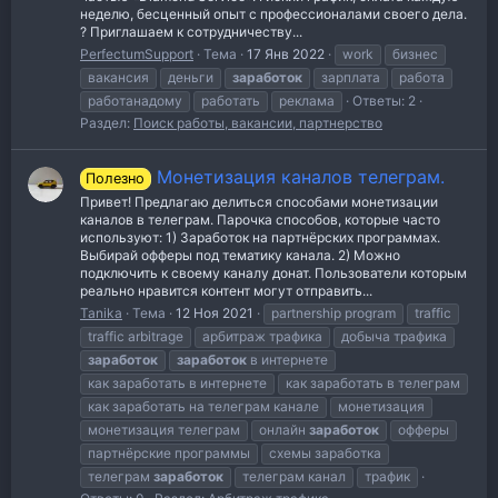
неделю, бесценный опыт с профессионалами своего дела.
? Приглашаем к сотрудничеству...
PerfectumSupport
Тема
17 Янв 2022
work
бизнес
вакансия
деньги
заработок
зарплата
работа
работанадому
работать
реклама
Ответы: 2
Раздел:
Поиск работы, вакансии, партнерство
Монетизация каналов телеграм.
Полезно
Привет! Предлагаю делиться способами монетизации
каналов в телеграм. Парочка способов, которые часто
используют: 1) Заработок на партнёрских программах.
Выбирай офферы под тематику канала. 2) Можно
подключить к своему каналу донат. Пользователи которым
реально нравится контент могут отправить...
Tanika
Тема
12 Ноя 2021
partnership program
traffic
traffic arbitrage
арбитраж трафика
добыча трафика
заработок
заработок
в интернете
как заработать в интернете
как заработать в телеграм
как заработать на телеграм канале
монетизация
монетизация телеграм
онлайн
заработок
офферы
партнёрские программы
схемы заработка
телеграм
заработок
телеграм канал
трафик