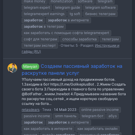
make money
monetization
software
telegram
telegram expert
telegram guide
telegram software
telegramexpert earnings
tg soft
бизнес телеграм
заработок
заработок
в интернете
заработок
в телеграм
как заработать с помощью софта telegramexpert
софт для телеграм
способы заработка
телеграм
телеграм эксперт
Ответы: 5
Раздел:
Инструкции и
гайды (RU)
Создаем пассивный заработок на
Мануал
раскрутке панели услуг
?Получаем пассивный доход на продвижении ботов.
1.Заходим в бот https://t.me/GolikeplusBot . 2.Жмем Создать
своего бота 3.Переходим в главного бота по управлению
@BotFather , жмем /newbot 4.Придумываем название бота
по раскрутке соц.сетей , и ищем короткую свободную
ссылку на бота...
retasdears
Тема
14 Май 2023
online passive income
passive income
smm панель
telegram бот
абуз
заработок
заработок
в интернете
как заработать в интернете
как заработать онлайн
мануал
онлайн
заработок
пассивный
заработок