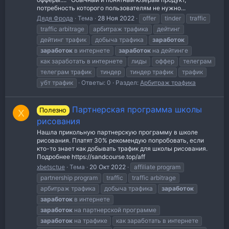
потребность которого пользователям не нужно...
Дядя Фрода
Тема
28 Ноя 2022
offer
tinder
traffic
traffic arbitrage
арбитраж трафика
дейтинг
дейтинг трафик
добыча трафика
заработок
заработок
в интернете
заработок
на дейтинге
как заработать в интернете
лиды
оффер
телеграм
телеграм трафик
тиндер
тиндер трафик
трафик
убт трафик
Ответы: 0
Раздел:
Арбитраж трафика
Партнерская программа школы
Полезно
X
рисования
Нашла прикольную партнерскую программу в школе
рисования. Платят 30% рекомендую попробовать, если
кто-то знает как добывать трафик для школы рисования.
Подробнее https://sandcourse.top/aff
xbetsctue
Тема
20 Окт 2022
affiliate program
partnership program
traffic
traffic arbitrage
арбитраж трафика
добыча трафика
заработок
заработок
в интернете
заработок
на партнерской программе
заработок
на трафике
как заработать в интернете