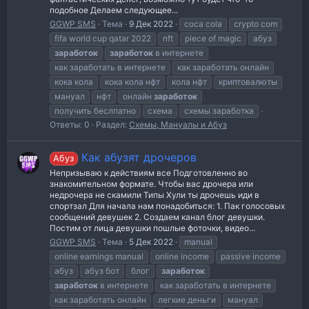
подобное Делаем следующее...
GGWP SMS
Тема
9 Дек 2022
coca cola
crypto com
fifa world cup qatar 2022
nft
piece of magic
абуз
заработок
заработок
в интернете
как заработать в интернете
как заработать онлайн
кока кола
кока кола нфт
кола нфт
криптовалюты
мануал
нфт
онлайн
заработок
получить беслпатно
схема
схемы заработка
Ответы: 0
Раздел:
Схемы, Мануалы и Абуз
Как абузят дрочеров
Абуз
Непризываю к действиям все Подготовленно во
знакомительном формате. Чтобы вас дрочера или
недрочера не скамили Типы Хули ты дрочешь иди в
спортзал Для начала нам понадобиться: 1. Пак голосовых
сообщений девушек 2. Создаем канал блог девушки.
Постим от лица девушки пошлые фоточки, видео...
GGWP SMS
Тема
5 Дек 2022
manual
online earnings manual
online income
passive income
абуз
абуз бот
блог
заработок
заработок
в интернете
как заработать в интернете
как заработать онлайн
легкие деньги
мануал