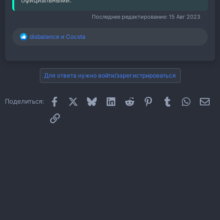
Последнее редактирование:
15 Авг 2023
disbalance
и
Cocsta
Р
е
а
к
ц
Для ответа нужно войти/зарегистрироваться
и
и
:
Facebook
X
Bluesky
LinkedIn
Reddit
Pinterest
Tumblr
WhatsAp
Эл
Поделиться:
Ссылка