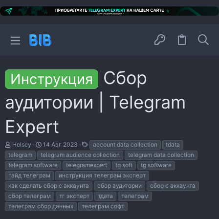
Сбор
Инструкция
аудитории | Telegram
Expert
А
Д
Т
Helsey
14 Авг 2023
account data collection
tdata
в
а
е
telegram
telegram audience collection
telegram data collection
т
т
г
telegram software
telegramexpert
tg soft
tg software
о
а
и
р
н
гайд телеграм
инструкция телеграм эксперт
т
а
как сделать сбор с аккаунта
сбор аудитории
сбор с аккаунта
е
ч
сбор телеграм
тг эксперт
тдата
телеграм
м
а
телеграм сбор данных
ы
л
телеграм софт
а