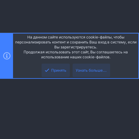
На данном сайте используются cookie-файлы, чтобы
Style and add-ons by ThemeHouse
персонализировать контент и сохранить Ваш вход в систему, если
Перевод от Jumuro ®
Вы зарегистрируетесь.
Ширина
Запросы
16
Время
0.0444s
Память
3.31MB
Продолжая использовать этот сайт, Вы соглашаетесь на
использование наших cookie-файлов.
Верх
Низ
Russian (RU)
Принять
Узнать больше.…
Обратная связь
Условия и правила
Политика конфиденциальности
R
Помощь
Главная
S
S