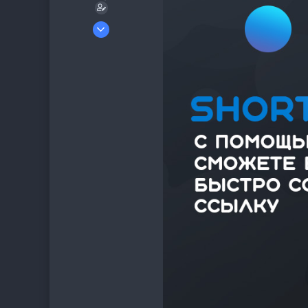
1 Июн 2021
17
2
3