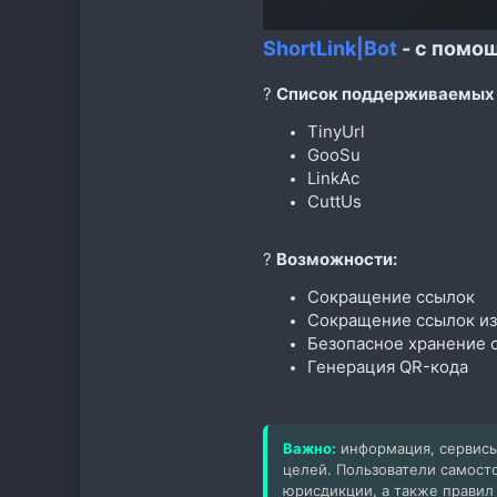
ShortLink|Bot
- c помо
?
Список поддерживаемых 
TinyUrl
GooSu
LinkAc
CuttUs
?
Возможности:
Сокращение ссылок
Сокращение ссылок из
Безопасное хранение 
Генерация QR-кода
Важно:
информация, сервисы
целей. Пользователи самост
юрисдикции, а также правил