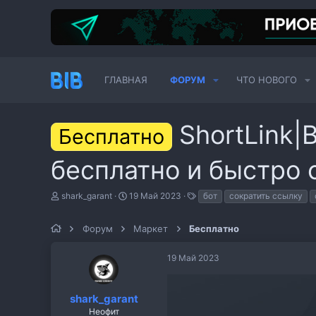
ГЛАВНАЯ
ФОРУМ
ЧТО НОВОГО
ShortLink|
Бесплатно
бесплатно и быстро 
А
Д
Т
shark_garant
19 Май 2023
бот
сократить ссылку
в
а
е
т
т
г
о
Форум
а
Маркет
Бесплатно
и
р
н
т
а
19 Май 2023
е
ч
м
а
ы
л
а
shark_garant
Неофит