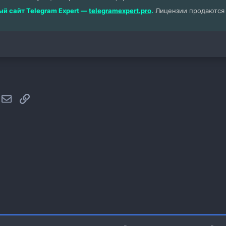
й сайт Telegram Expert —
telegramexpert.pro
.
Лицензии продаются т
hatsApp
Электронная почта
Ссылка