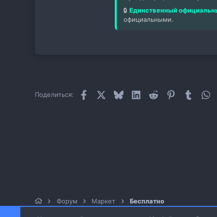
🔒
Единственный официальны
официальными.
Facebook
X
Bluesky
LinkedIn
Reddit
Pinterest
Tumblr
W
Поделиться:
Форум
Маркет
Бесплатно