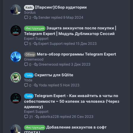
[Парсинг]Сбор аудитории
Кейс
Sordus
Sender
9 Мар 2024
2
Защита аккаунтов после покупки |
Инструкция
Telegram Expert | Модуль Дубликатор Сессий
Expert Support
Expert Support
15 Дек 2023
5
Мега-обзор программы Telegram Expert
Обзор
Greenwood
Greenwood
3 Дек 2023
0
Скрипты для SQlite
Гайд
Yoda
Yoda
5 Ноя 2023
0
Telegram Expert - Как инвайтить в чаты по
Гайд
себестоимости ~ 50 копеек за человека (Через
админку)
Expert Support
adorika228
26 Сен 2023
21
Добавление аккаунтов в софт
Инструкция
[TDATA]