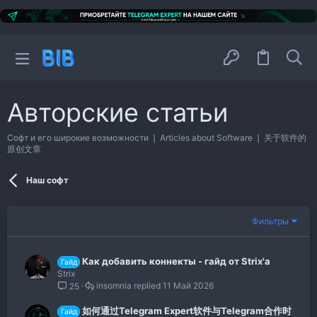
Авторские статьи
Софт и его широкие возможности ❘ Articles about Software ❘ 关于软件的
原创文章
Наш софт
Фильтры
Как добавить коннекты - гайд от Strix'a
Гайд
Strix
insomnia
11 Май 2026
25
如何通过Telegram Expert软件与Telegram合作时
Гайд