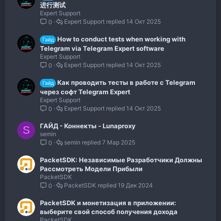
进行测试
Expert Support
Expert Support
14 Окт 2025
0
How to conduct tests when working with
Гайд
Telegram via Telegram Expert software
Expert Support
Expert Support
14 Окт 2025
0
Как проводить тесты в работе с Telegram
Гайд
через софт Telegram Expert
Expert Support
Expert Support
14 Окт 2025
0
ГАЙД - Коннекты - Lunaproxy
S
semin
semin
7 Мар 2025
0
PacketSDK: Независимые Разработчики Должны
Рассмотреть Модели Прибыли
PacketSDK
PacketSDK
19 Дек 2024
0
PacketSDK и монетизация в приложении:
выберите свой способ получения дохода
PacketSDK