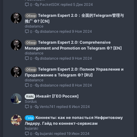
PacketSDK
5 Дек 2024
0
Telegram Expert 2.0：全面的Telegram管理与
Обзор
推广 ⚙️? [CN]
disbalance
disbalance
9 Ноя 2024
0
Telegram Expert 2.0: Comprehensive
Обзор
Management and Promotion on Telegram ⚙️? [EN]
disbalance
disbalance
9 Ноя 2024
0
Telegram Expert 2.0: Полное Управление и
Обзор
Продвижение в Telegram ⚙️? [RU]
disbalance
disbalance
8 Ноя 2024
0
Инвайт [ГЕО Россия]
Кейс
Sordus
Vento741
6 Июл 2024
9
Коннекты: как не попасться Нефритовому
Гайд
Лидеру. Гайд по коннект-сервисам
bujarski
bujarski
19 Июн 2024
0