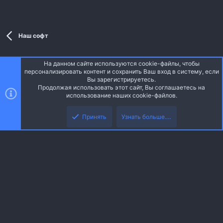
Наш софт
На данном сайте используются cookie-файлы, чтобы
Style and add-ons by ThemeHouse
персонализировать контент и сохранить Ваш вход в систему, если
Перевод от Jumuro ®
Вы зарегистрируетесь.
Ширина
Запросы
14
Время
0.0468s
Память
3.58MB
Продолжая использовать этот сайт, Вы соглашаетесь на
использование наших cookie-файлов.
Верх
Низ
Russian (RU)
Принять
Узнать больше.…
Обратная связь
Условия и правила
Политика конфиденциальности
R
Помощь
Главная
S
S