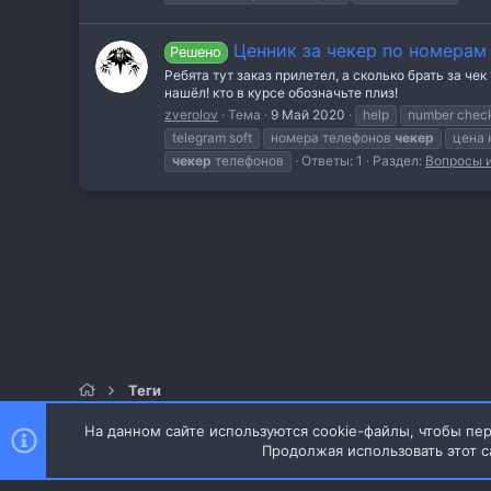
Ценник за чекер по номерам
Решено
Ребята тут заказ прилетел, а сколько брать за че
нашёл! кто в курсе обозначьте плиз!
zverolov
Тема
9 Май 2020
help
number chec
telegram soft
номера телефонов
чекер
цена 
чекер
телефонов
Ответы: 1
Раздел:
Вопросы 
Теги
На данном сайте используются cookie-файлы, чтобы пер
Продолжая использовать этот с
Style and add-ons by ThemeHouse
Перевод от Jumuro ®