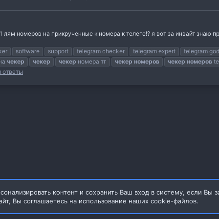
к 1 лям номеров на прикрученные к номера к телеге!? я вот за инвайт знаю п
ker
software
support
telegram checker
telegram expert
telegram go
на
чекер
чекер
чекер
номера тг
чекер
номеров
чекер
номеров
te
и ответы
сонализировать контент и сохранить Ваш вход в систему, если Вы з
айт, Вы соглашаетесь на использование наших cookie-файлов.