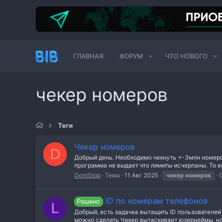
ГЛАВНАЯ
ФОРУМ
ЧТО НОВОГО
чекер номеров
Теги
Чекер номеров
D
Добрый день. Необходимо чекнуть +-3млн номеров,
программа не выдает что лимиты исчерпаны. То ес
DontStop
Тема
11 Авг 2025
чекер
номеров
ID по номерам телефонов
Решено
L
Добрый, есть задачка вытащить ID пользователей 
можно сделать Чекер вытаскивает юзернеймы, но та