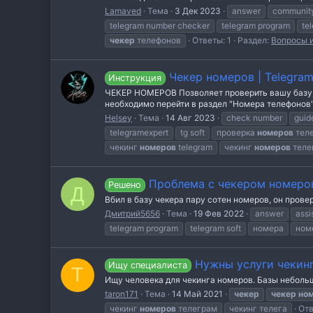
Lamaved
Тема
3 Дек 2023
answer
communit
telegram number checker
telegram program
te
чекер
телефонов
Ответы: 1
Раздел:
Вопросы 
Чекер номеров | Telegram
Инструкция
ЧЕКЕР НОМЕРОВ Позволяет проверить вашу базу те
необходимо перейти в раздел "Номера телефонов" 
Helsey
Тема
14 Авг 2023
check number
guid
telegramexpert
tg soft
проверка
номеров
тел
чекинг
номеров
telegram
чекинг
номеров
теле
Проблема с чекером номеро
Решено
Д
Вбил в базу чекера пару сотен номеров, он провер
Дмитрий5656
Тема
19 Фев 2022
answer
assi
telegram program
telegram soft
номера
ном
Нужны услуги чекин
Ищу специалиста
T
Ищу человека для чекинга номеров. Базы небольши
taron171
Тема
14 Май 2021
чекер
чекер
но
чекинг
номеров
телеграм
чекинг телега
Отв