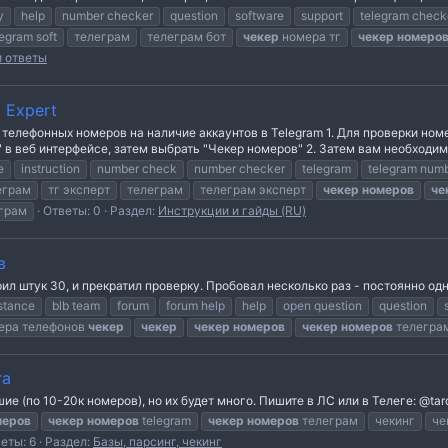
y
help
number checker
question
software
support
telegram check
legram soft
телеграм
телеграм бот
чекер
номера тг
чекер
номеро
и ответы
 Expert
лефонных номеров на наличие аккаунтов в Telegram 1. Для проверки номе
в веб интерфейсе, затем выбрать "Чекер номеров" 2. Затем вам необходимо
e
instruction
number check
number checker
telegram
telegram num
еграм
тг эксперт
телеграм
телеграм эксперт
чекер
номеров
че
грам
Ответы: 0
Раздел:
Инструкции и гайды (RU)
в
ил штук 30, и прекратил проверку. Пробовал несколько раз - постоянно одн
stance
blb team
forum
forum help
help
open question
question
ера телефонов
чекер
чекер
чекер
номеров
чекер
номеров
телегра
га
е (по 10-20к номеров), но их будет много. Пишите в ЛС или в Телеге: @tar
меров
чекер
номеров
telegram
чекер
номеров
телеграм
чекинг
че
еты: 6
Раздел:
Базы, парсинг, чекинг