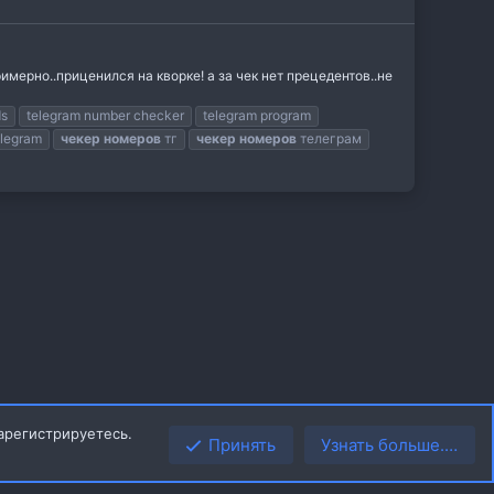
римерно..приценился на кворке! а за чек нет прецедентов..не
ds
telegram number checker
telegram program
legram
чекер
номеров
тг
чекер
номеров
телеграм
арегистрируетесь.
Принять
Узнать больше.…
Верх
Низ