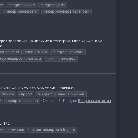
er
telegram expert
telegram gods
в
чекер
номеров
тг
чекер
номеров
телеграм
ров телефонов на наличие в телеграмм или чекинг, вам
...
ber checker
telegram soft
telegram software
кер
номеров
телеграм
чекинг
номеров
о и то же. с чем это может бчть связано?
software
support
telegram
telegram expert
м
чекер
телефонов
Ответы: 2
Раздел:
Вопросы и ответы
on172
кинг
номеров
чекинг
номеров
telegram