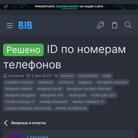
ID по номерам
Решено
телефонов
А
Д
Т
Lamaved
3 Дек 2023
answer
community
help
в
а
е
number checker
question
software
support
telegram checker
т
т
г
telegram expert
telegram gods
telegram number checker
о
а
и
р
н
telegram program
telegram soft
телеграм
телеграм бот
т
а
чекер номера тг
чекер номеров
чекер номеров тг
е
ч
чекер номеров телеграм
чекер телефонов
м
а
ы
л
а
Вопросы и ответы
Lamaved