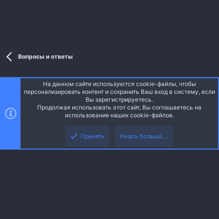
Вопросы и ответы
На данном сайте используются cookie-файлы, чтобы
Style and add-ons by ThemeHouse
персонализировать контент и сохранить Ваш вход в систему, если
Перевод от Jumuro ®
Вы зарегистрируетесь.
Ширина
Запросы
15
Время
0.0432s
Память
3.71MB
Продолжая использовать этот сайт, Вы соглашаетесь на
использование наших cookie-файлов.
Верх
Низ
Russian (RU)
Принять
Узнать больше.…
Обратная связь
Условия и правила
Политика конфиденциальности
R
Помощь
Главная
S
S