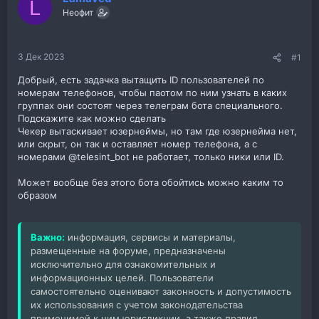
L
Неофит
3 Дек 2023
#1
Добрый, есть задачка вытащить ID пользователей по
номерам телефонов, чтобы паотом по ним узнать в каких
группах они состоят через телеграм бота специального.
Подскажите как можно сделать
Чекер вытаскивает юзернеймы, но там где юзернейма нет,
или скрыт, он так и оставляет номер телефона, а с
номерами @telesint_bot не работает, только ники или ID.
Может вообще без этого бота обойтись можно каким то
образом
Важно:
информация, сервисы и материалы,
размещенные на форуме, предназначены
исключительно для ознакомительных и
информационных целей. Пользователи
самостоятельно оценивают законность и допустимость
их использования с учетом законодательства
применимой к ним юрисдикции, а также правил