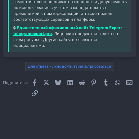
самостоятельно оценивают законность и допустимость
их использования с учетом законодательства
применимой к ним юрисдикции, а также правил
соответствующих сервисов и платформ.
🔒
Единственный официальный сайт Telegram Expert —
telegramexpert.pro
.
Лицензии продаются только на
этом ресурсе. Другие сайты не являются
официальными.
Для ответа нужно войти/зарегистрироваться
Facebook
X
Bluesky
LinkedIn
Reddit
Pinterest
Tumblr
WhatsAp
Эл
Поделиться:
Ссылка