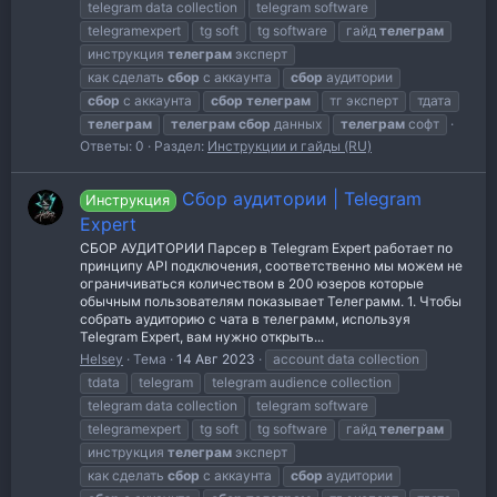
telegram data collection
telegram software
telegramexpert
tg soft
tg software
гайд
телеграм
инструкция
телеграм
эксперт
как сделать
сбор
с аккаунта
сбор
аудитории
сбор
с аккаунта
сбор
телеграм
тг эксперт
тдата
телеграм
телеграм
сбор
данных
телеграм
софт
Ответы: 0
Раздел:
Инструкции и гайды (RU)
Сбор аудитории | Telegram
Инструкция
Expert
СБОР АУДИТОРИИ Парсер в Telegram Expert работает по
принципу API подключения, соответственно мы можем не
ограничиваться количеством в 200 юзеров которые
обычным пользователям показывает Телеграмм. 1. Чтобы
собрать аудиторию с чата в телеграмм, используя
Telegram Expert, вам нужно открыть...
Helsey
Тема
14 Авг 2023
account data collection
tdata
telegram
telegram audience collection
telegram data collection
telegram software
telegramexpert
tg soft
tg software
гайд
телеграм
инструкция
телеграм
эксперт
как сделать
сбор
с аккаунта
сбор
аудитории