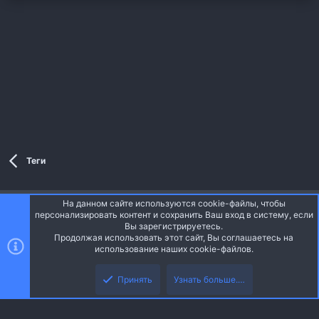
Теги
На данном сайте используются cookie-файлы, чтобы
Style and add-ons by ThemeHouse
персонализировать контент и сохранить Ваш вход в систему, если
Перевод от Jumuro ®
Вы зарегистрируетесь.
Ширина
Запросы
13
Время
0.0340s
Память
Продолжая использовать этот сайт, Вы соглашаетесь на
3.33MB
использование наших cookie-файлов.
Верх
Низ
Russian (RU)
Принять
Узнать больше.…
Обратная связь
Условия и правила
Политика конфиденциальности
R
Помощь
Главная