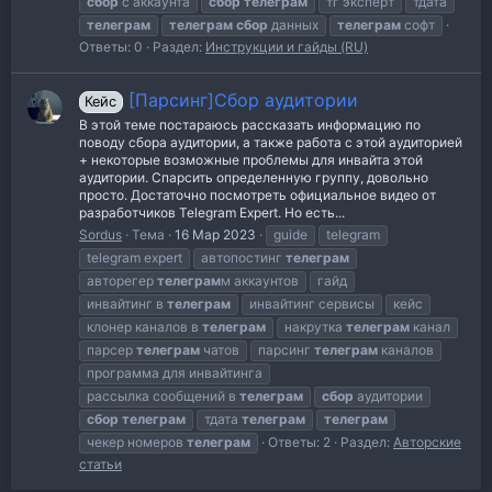
сбор
с аккаунта
сбор
телеграм
тг эксперт
тдата
телеграм
телеграм
сбор
данных
телеграм
софт
Ответы: 0
Раздел:
Инструкции и гайды (RU)
[Парсинг]Сбор аудитории
Кейс
В этой теме постараюсь рассказать информацию по
поводу сбора аудитории, а также работа с этой аудиторией
+ некоторые возможные проблемы для инвайта этой
аудитории. Спарсить определенную группу, довольно
просто. Достаточно посмотреть официальное видео от
разработчиков Telegram Expert. Но есть...
Sordus
Тема
16 Мар 2023
guide
telegram
telegram expert
автопостинг
телеграм
авторегер
телеграм
м аккаунтов
гайд
инвайтинг в
телеграм
инвайтинг сервисы
кейс
клонер каналов в
телеграм
накрутка
телеграм
канал
парсер
телеграм
чатов
парсинг
телеграм
каналов
программа для инвайтинга
рассылка сообщений в
телеграм
сбор
аудитории
сбор
телеграм
тдата
телеграм
телеграм
чекер номеров
телеграм
Ответы: 2
Раздел:
Авторские
статьи