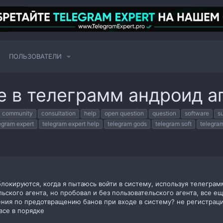
ПОЛЬЗОВАТЕЛИ
е в телеграмм андроид а
community
consultation
help
open question
question
software
s
egram expert
telegram expert help
telegram gods
telegram soft
telegra
локируются, когда я пытаюсь войти в систему, используя телеграмму 
ьского агента, но пробовал и без пользовательского агента, все е
ния по предотвращению банов при входе в систему? не регистраци
все в порядке