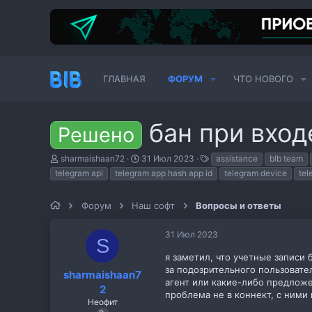
ГЛАВНАЯ
ФОРУМ
ЧТО НОВОГО
бан при вход
Решено
А
Д
Т
sharmaishaan72
31 Июл 2023
assistance
blb team
в
а
е
telegram api
telegram app hash app id
telegram device
tel
т
т
г
о
а
и
р
н
Форум
Наш софт
Вопросы и ответы
т
а
е
ч
31 Июл 2023
м
а
S
ы
л
я заметил, что учетные записи б
а
за подозрительного пользовател
sharmaishaan7
агент или какие-либо предложе
2
проблема не в коннект, с ними 
Неофит