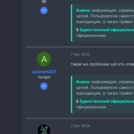
31 Июл 2023
Важно:
информация, сервисы
2
целей. Пользователи самост
юрисдикции, а также правил
0
🔒
Единственный официальны
1
официальными.
7 Авг 2023
A
такая же проблема хуй кто отве
azaram221
Неофит
Важно:
информация, сервисы
7 Авг 2023
целей. Пользователи самост
3
юрисдикции, а также правил
1
🔒
Единственный официальны
3
официальными.
2 Окт 2024