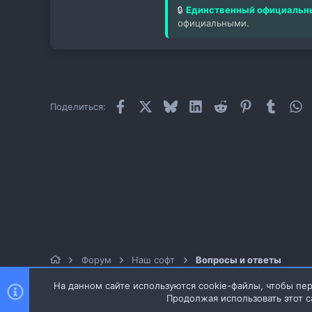
🔒
Единственный официальны
официальными.
Facebook
X
Bluesky
LinkedIn
Reddit
Pinterest
Tumblr
W
Поделиться:
Форум
Наш софт
Вопросы и ответы
На данном сайте используются cookie-файлы, чтобы пер
Продолжая использовать этот с
Style and add-ons by ThemeHouse