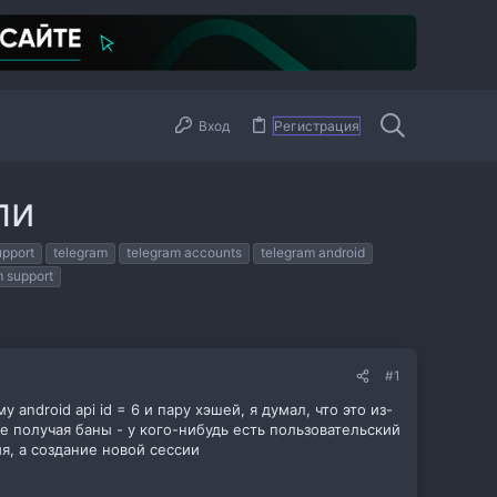
Вход
Регистрация
пи
upport
telegram
telegram accounts
telegram android
m support
#1
android api id = 6 и пару хэшей, я думал, что это из-
ще получая баны - у кого-нибудь есть пользовательский
я, а создание новой сессии