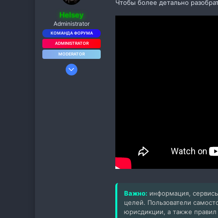
Чтобы более детально разобрат
Helsey
Administrator
КОМАНДА ФОРУМА
ADMINISTRATOR
MODERATOR
8 Янв 2022
86
26
48
tt.me
Важно:
информация, сервисы
целей. Пользователи самост
юрисдикции, а также правил