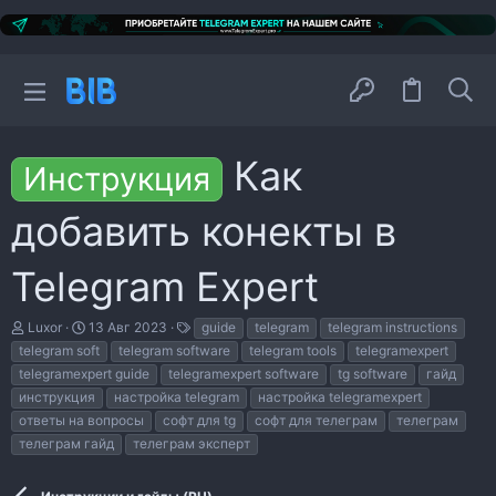
Как
Инструкция
добавить конекты в
Telegram Expert
А
Д
Т
Luxor
13 Авг 2023
guide
telegram
telegram instructions
в
а
е
telegram soft
telegram software
telegram tools
telegramexpert
т
т
г
telegramexpert guide
telegramexpert software
tg software
гайд
о
а
и
р
н
инструкция
настройка telegram
настройка telegramexpert
т
а
ответы на вопросы
софт для tg
софт для телеграм
телеграм
е
ч
телеграм гайд
телеграм эксперт
м
а
ы
л
а