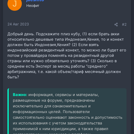
J
и
Неофит
и
:
24 Авг 2023
#2
Добрый день. Подскажите плиз нубу, (1) если брать акки
относительно дешевые типа Индонезия,Кения, то и конект
должен быть Индонезия,Кения? (2) Если взять
индонезийский резидентный конект, то можно ли будет его
потом у провайдера поменять на резидентный другой
страны или нужно обязательно уточнять? (3) Сколько в
среднем есть Эксперт за месяц работы "среднего"
арбитражника, т.е. какой объем/тариф месячный должен
быть?
Важно:
информация, сервисы и материалы,
размещенные на форуме, предназначены
исключительно для ознакомительных и
информационных целей. Пользователи
самостоятельно оценивают законность и допустимость
их использования с учетом законодательства
применимой к ним юрисдикции, а также правил