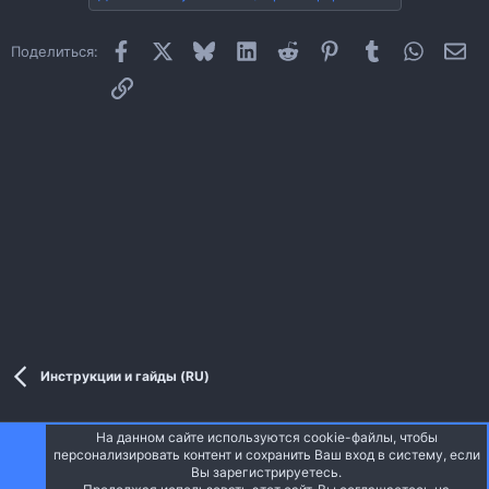
Facebook
X
Bluesky
LinkedIn
Reddit
Pinterest
Tumblr
WhatsAp
Эл
Поделиться:
Ссылка
Инструкции и гайды (RU)
На данном сайте используются cookie-файлы, чтобы
Style and add-ons by ThemeHouse
персонализировать контент и сохранить Ваш вход в систему, если
Перевод от Jumuro ®
Вы зарегистрируетесь.
Ширина
Запросы
17
Время
0.0473s
Память
3.90MB