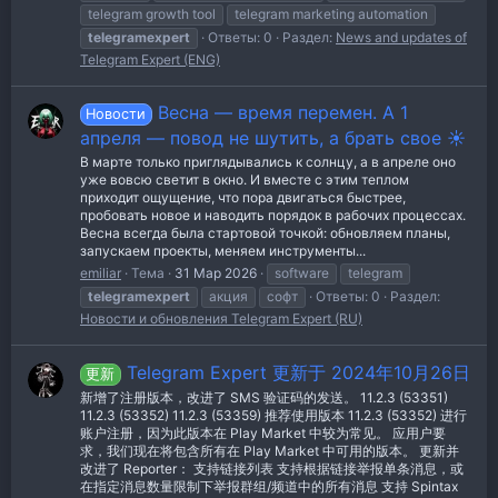
telegram growth tool
telegram marketing automation
telegramexpert
Ответы: 0
Раздел:
News and updates of
Telegram Expert (ENG)
Весна — время перемен. А 1
Новости
апреля — повод не шутить, а брать свое ☀️
В марте только приглядывались к солнцу, а в апреле оно
уже вовсю светит в окно. И вместе с этим теплом
приходит ощущение, что пора двигаться быстрее,
пробовать новое и наводить порядок в рабочих процессах.
Весна всегда была стартовой точкой: обновляем планы,
запускаем проекты, меняем инструменты...
emiliar
Тема
31 Мар 2026
software
telegram
telegramexpert
акция
софт
Ответы: 0
Раздел:
Новости и обновления Telegram Expert (RU)
Telegram Expert 更新于 2024年10月26日
更新
新增了注册版本，改进了 SMS 验证码的发送。 11.2.3 (53351)
11.2.3 (53352) 11.2.3 (53359) 推荐使用版本 11.2.3 (53352) 进行
账户注册，因为此版本在 Play Market 中较为常见。 应用户要
求，我们现在将包含所有在 Play Market 中可用的版本。 更新并
改进了 Reporter： 支持链接列表 支持根据链接举报单条消息，或
在指定消息数量限制下举报群组/频道中的所有消息 支持 Spintax