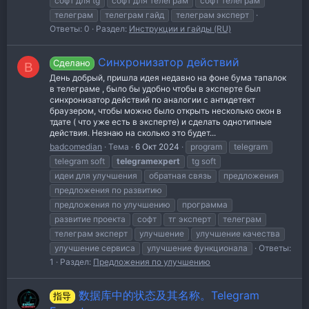
софт для tg
софт для телеграм
софт телеграм
телеграм
телеграм гайд
телеграм эксперт
Ответы: 0
Раздел:
Инструкции и гайды (RU)
Синхронизатор действий
Сделано
B
День добрый, пришла идея недавно на фоне бума тапалок
в телеграме , было бы удобно чтобы в эксперте был
синхронизатор действий по аналогии с антидетект
браузером, чтобы можно было открыть несколько окон в
тдате ( что уже есть в эксперте) и сделать однотипные
действия. Незнаю на сколько это будет...
badcomedian
Тема
6 Окт 2024
program
telegram
telegram soft
telegramexpert
tg soft
идеи для улучшения
обратная связь
предложения
предложения по развитию
предложения по улучшению
программа
развитие проекта
софт
тг эксперт
телеграм
телеграм эксперт
улучшение
улучшение качества
улучшение сервиса
улучшение функционала
Ответы:
1
Раздел:
Предложения по улучшению
数据库中的状态及其名称。Telegram
指导