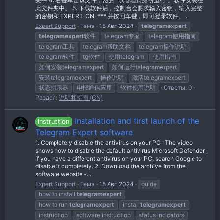
夹中 4. 右键单击该文件，然后 “以管理员身份运行”。软件安装在
此文件夹中。 5. 下载软件后，控制台会要求输入密钥，输入完整
的密钥和 EXPERT-CN-*** 并按回车键，即可登录软件。...
Expert Support
Тема
15 Авг 2024
telegramexpert
telegramexpert
软件
telegram专家
telegram使用指南
telegram工具
telegram帮助文档
telegram操作说明
telegram软件
tg软件
使用telegram
使用指南
如何安装telegramexpert
如何运行telegramexpert
安装telegramexpert
操作说明
激活telegramexpert
状态指示器
电报通信应用
软件使用说明
Ответы: 0
Раздел:
说明和指南 (CN)
Installation and first launch of the
Instruction
Telegram Expert software
1. Completely disable the antivirus on your PC : The video
shows how to disable the default antivirus Microsoft Defender ,
if you have a different antivirus on your PC, search Google to
disable it completely. 2. Download the archive from the
software website -...
Expert Support
Тема
15 Авг 2024
guide
how to install
telegramexpert
how to run
telegramexpert
install
telegramexpert
instruction
software instruction
status indicators