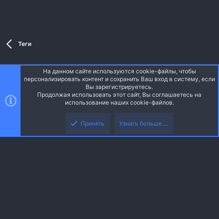
Теги
На данном сайте используются cookie-файлы, чтобы
Style and add-ons by ThemeHouse
персонализировать контент и сохранить Ваш вход в систему, если
Перевод от Jumuro ®
Вы зарегистрируетесь.
Ширина
Запросы
16
Время
0.0893s
Память
5.81MB
Продолжая использовать этот сайт, Вы соглашаетесь на
использование наших cookie-файлов.
Верх
Низ
Russian (RU)
Принять
Узнать больше.…
Обратная связь
Условия и правила
Политика конфиденциальности
R
Помощь
Главная
S
S