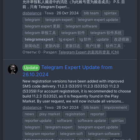
允许举报私人频道中的消息（为此账号需为频道成员） P.S. 目
前，只有 Telegram Expert...
disbalance
Тема
26 Окт 2024
blb team
spintax
telegram
telegram expert
telegram expert update
telegram expert 更新
telegram software
telegram 举报工具
telegram 软件
telegram 软件系统
telegramexpert
tg expert
tg 软件
update
改进措施
新闻动态
更新内容
更新日志
用户注册
软件工具
Ответы: 0
Раздел:
Telegram Expert 的新闻和更新 (CN)
Telegram Expert Update from
Update
26.10.2024
New registration versions have been added with improved
SMS code delivery. 11.2.3 (53351) 11.2.3 (53352) 11.2.3
(53359) For account registration, it is recommended to choose
build 11.2.3 (53352), as it is frequently found in the Play
Market. By user request, we will now include all versions...
disbalance
Тема
26 Окт 2024
blb team
improvement
news
play market
registration
reporter
reporter update
software
software update
spintax
telegram
telegram expert
telegram expert update
telegram reporter
telegram soft
telegram software