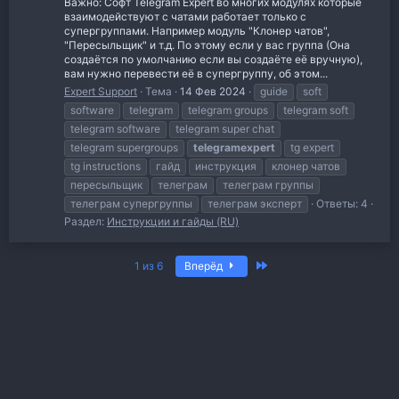
Важно: Софт Telegram Expert во многих модулях которые
взаимодействуют с чатами работает только с
супергруппами. Например модуль "Клонер чатов",
"Пересыльщик" и т.д. По этому если у вас группа (Она
создаётся по умолчанию если вы создаёте её вручную),
вам нужно перевести её в супергруппу, об этом...
Expert Support
Тема
14 Фев 2024
guide
soft
software
telegram
telegram groups
telegram soft
telegram software
telegram super chat
telegram supergroups
telegramexpert
tg expert
tg instructions
гайд
инструкция
клонер чатов
пересыльщик
телеграм
телеграм группы
телеграм супергруппы
телеграм эксперт
Ответы: 4
Раздел:
Инструкции и гайды (RU)
Последняя
1 из 6
Вперёд