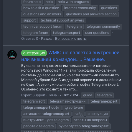
forum help
help
help with programs
how to ask a question
internet community
questions
questions and answers
questions and answers section
support
technical support answers
technical support forum
telegram
telegram community
telegram forum
telegramexpert
user questions
Ответы: 0
Раздел:
Вопросы и ответы
WMIC не является внутренней
Инструкция
или внешней командой..... Решение.
Буквально на днях многим пользователям которые
используют Windows 11 начали приходить обновления
системы до версии 24H2, но если простыми словами то
Microsoft убрали WMIC из данной версии и в дальнейшем
не будет. А это нужно для работы софта Telegram Expert.
Особенно это коснётся тех кто...
Expert Support
Тема
7 Окт 2024
guide
telegram
telegram soft
telegram инструкции
telegramexpert
telegramexpert
софт
tg software
активация
telegramexpert
гайд
инструкция
инструменты для telegram
ответы на вопросы
работа с telegram
руководство
telegramexpert