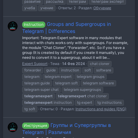
развитие
рассылка
телеграм
телеграм эксперт
учеба
учение
Ответы: 2
Раздел:
Обучение
Groups and Supergroups in
Instruction
Telegram | Differences
Important: Telegram Expert software in many modules that
interact with chats works only with supergroups. For example,
the module "Chat Cloner", "Forwarder", etc. So if you have a
group (It is created by default if you create it manually), you
need to convert it to a supergroup, about it will be...
Expert Support
Тема
14 Фев 2024
chat cloner
forwarder
guide
instruction
soft
software
telegram
telegram expert
telegram groups
telegram guide
telegram soft
telegram software
telegram super chat
telegram supergroups
telegramexpert
telegramexpert
chat cloner
telegramexpert
instruction
tg expert
tg instructions
tg soft
Ответы: 0
Раздел:
Instructions and guides (ENG)
Группы и Супергруппы в
Инструкция
Telegram | Различия