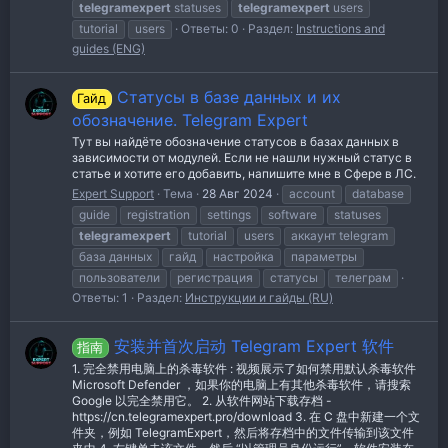
telegramexpert
statuses
telegramexpert
users
tutorial
users
Ответы: 0
Раздел:
Instructions and
guides (ENG)
Статусы в базе данных и их
Гайд
обозначение. Telegram Expert
Тут вы найдёте обозначение статусов в базах данных в
зависимости от модулей. Если не нашли нужный статус в
статье и хотите его добавить, напишите мне в Сфере в ЛС.
Expert Support
Тема
28 Авг 2024
account
database
guide
registration
settings
software
statuses
telegramexpert
tutorial
users
аккаунт telegram
база данных
гайд
настройка
параметры
пользователи
регистрация
статусы
телеграм
Ответы: 1
Раздел:
Инструкции и гайды (RU)
安装并首次启动 Telegram Expert 软件
指南
1. 完全禁用电脑上的杀毒软件 : 视频展示了如何禁用默认杀毒软件
Microsoft Defender ，如果你的电脑上有其他杀毒软件，请搜索
Google 以完全禁用它。 2. 从软件网站下载存档 -
https://cn.telegramexpert.pro/download 3. 在 C 盘中新建一个文
件夹，例如 TelegramExpert，然后将存档中的文件传输到该文件