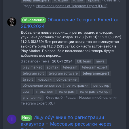
telegramexpert
tg expert
tg soft
update
Ответы: 0
Раздел:
News and updates of Telegram Expert (ENG)
Обновление Telegram Expert от
Обновление
26.10.2024
Добавлены новые версии для регистрации, в которых
улучшена доставка смс-кодов. 11.2.3 (53351) 11.2.3 (53352)
11.2.3 (53359) Для регистрации аккаунтов рекомендуется
выбирать билд 11.2.3 (53352) т.к. он часто встречается в
Play Market. По просьбам пользователей теперь будем
добавлять все версии...
disbalance
Тема
26 Окт 2024
blb team
news
play market
spintax
telegram
telegram expert
telegram soft
telegram software
telegramexpert
tg soft
новости
обновление
обновление репортера
регистрация
репортер
софт
тг эксперт
телеграм
телеграм эксперт
улучшение
Ответы: 0
Раздел:
Новости и обновления
Telegram Expert (RU)
Ищу обучение по регистрации
Ищу
I
аккаунтов + Массовые рассылки через