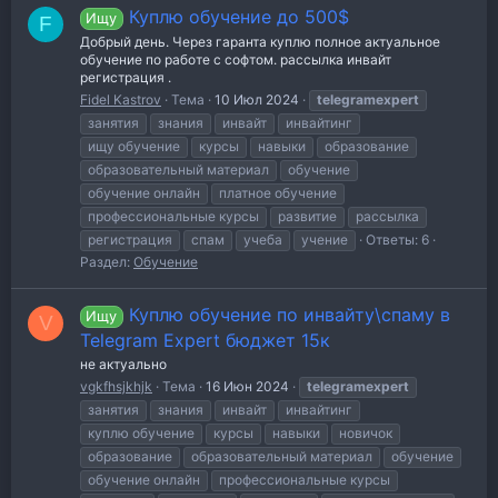
Куплю обучение до 500$
Ищу
F
Добрый день. Через гаранта куплю полное актуальное
обучение по работе с софтом. рассылка инвайт
регистрация .
Fidel Kastrov
Тема
10 Июл 2024
telegramexpert
занятия
знания
инвайт
инвайтинг
ищу обучение
курсы
навыки
образование
образовательный материал
обучение
обучение онлайн
платное обучение
профессиональные курсы
развитие
рассылка
регистрация
спам
учеба
учение
Ответы: 6
Раздел:
Обучение
Куплю обучение по инвайту\спаму в
Ищу
V
Telegram Expert бюджет 15к
не актуально
vgkfhsjkhjk
Тема
16 Июн 2024
telegramexpert
занятия
знания
инвайт
инвайтинг
куплю обучение
курсы
навыки
новичок
образование
образовательный материал
обучение
обучение онлайн
профессиональные курсы