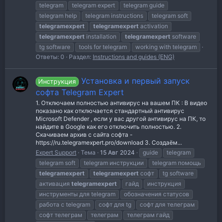
telegram
telegram expert
telegram guide
telegram help
telegram instructions
telegram soft
telegramexpert
telegramexpert
activation
telegramexpert
installation
telegramexpert
software
tg software
tools for telegram
working with telegram
Ответы: 0
Раздел:
Instructions and guides (ENG)
Установка и первый запуск
Инструкция
софта Telegram Expert
1. Отключаем полностью антивирус на вашем ПК : В видео
показано как отключается стандартный антивирус
Microsoft Defender , если у вас другой антивирус на ПК, то
найдите в Google как его отключить полностью. 2.
Скачиваем архив с сайта софта -
https://ru.telegramexpert.pro/download 3. Создаём...
Expert Support
Тема
15 Авг 2024
guide
telegram
telegram soft
telegram инструкции
telegram помощь
telegramexpert
telegramexpert
софт
tg software
активация
telegramexpert
гайд
инструкция
инструменты для telegram
обозначения статусов
работа с telegram
софт для tg
софт для телеграм
софт телеграм
телеграм
телеграм гайд