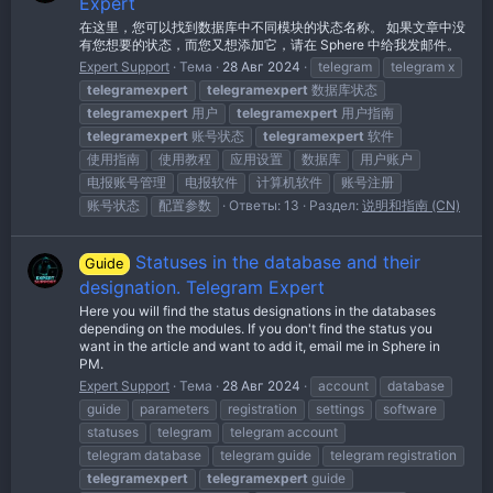
Expert
在这里，您可以找到数据库中不同模块的状态名称。 如果文章中没
有您想要的状态，而您又想添加它，请在 Sphere 中给我发邮件。
Expert Support
Тема
28 Авг 2024
telegram
telegram x
telegramexpert
telegramexpert
数据库状态
telegramexpert
用户
telegramexpert
用户指南
telegramexpert
账号状态
telegramexpert
软件
使用指南
使用教程
应用设置
数据库
用户账户
电报账号管理
电报软件
计算机软件
账号注册
账号状态
配置参数
Ответы: 13
Раздел:
说明和指南 (CN)
Statuses in the database and their
Guide
designation. Telegram Expert
Here you will find the status designations in the databases
depending on the modules. If you don't find the status you
want in the article and want to add it, email me in Sphere in
PM.
Expert Support
Тема
28 Авг 2024
account
database
guide
parameters
registration
settings
software
statuses
telegram
telegram account
telegram database
telegram guide
telegram registration
telegramexpert
telegramexpert
guide