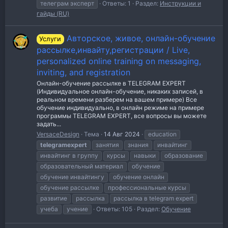
телеграм эксперт
Ответы: 1
Раздел:
Инструкции и
гайды (RU)
Авторское, живое, онлайн-обучение
Услуги
рассылке,инвайту,регистрации / Live,
personalized online training on messaging,
inviting, and registration
Онлайн-обучение рассылке в TELEGRAM EXPERT
(Индивидуальное онлайн-обучение, никаких записей, в
реальном времени разберем на вашем примере) Все
обучение индивидуально, в онлайн режиме на примере
программы TELEGRAM EXPERT, все вопросы вы можете
задать...
VersaceDesign
Тема
14 Авг 2024
education
telegramexpert
занятия
знания
инвайтинг
инвайтинг в группу
курсы
навыки
образование
образовательный материал
обучение
обучение инвайтингу
обучение онлайн
обучение рассылке
профессиональные курсы
развитие
рассылка
рассылка в telegram expert
учеба
учение
Ответы: 105
Раздел:
Обучение