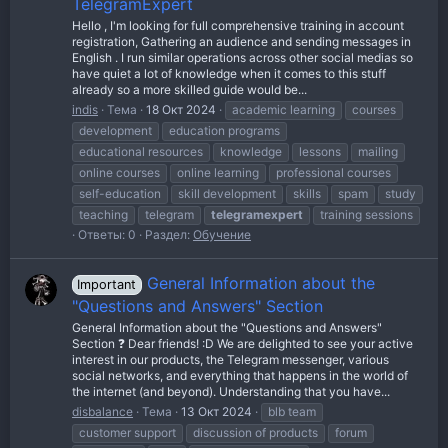
TelegramExpert
Hello , I'm looking for full comprehensive training in account
registration, Gathering an audience and sending messages in
English . I run similar operations across other social medias so
have quiet a lot of knowledge when it comes to this stuff
already so a more skilled guide would be...
indis
Тема
18 Окт 2024
academic learning
courses
development
education programs
educational resources
knowledge
lessons
mailing
online courses
online learning
professional courses
self-education
skill development
skills
spam
study
teaching
telegram
telegramexpert
training sessions
Ответы: 0
Раздел:
Обучение
General Information about the
Important
"Questions and Answers" Section
General Information about the "Questions and Answers"
Section ❓ Dear friends! :D We are delighted to see your active
interest in our products, the Telegram messenger, various
social networks, and everything that happens in the world of
the internet (and beyond). Understanding that you have...
disbalance
Тема
13 Окт 2024
blb team
customer support
discussion of products
forum