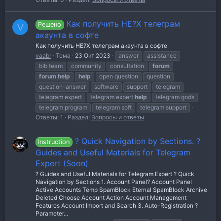
Как получить HE?X телеграм
Решено
V
акаунта в софте
Как получить HE?X телеграм акаунта в софте
vaabr
Тема
23 Окт 2023
answer
assistance
blb team
community
consultation
forum
forum
help
help
open question
question
question-answer
software
support
telegram
telegram expert
telegram expert
help
telegram gods
telegram program
telegram soft
telegram support
Ответы: 1
Раздел:
Вопросы и ответы
? Quick Navigation by Sections. ?
Instruction
Guides and Useful Materials for Telegram
Expert (Soon)
? Guides and Useful Materials for Telegram Expert ? Quick
Navigation by Sections 1. Account Panel? Account Panel
Active Accounts Temp SpamBlock Eternal SpamBlock Archive
Deleted Choose Account Action Account Management
Features Account Import and Search 3. Auto-Registration ?
Parameter...