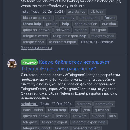
My team spends lots of time looking for certain niched groups,
whats the most effective way to do this
indis
Тема
20 Окт 2024
assistance
blb team
blb team question
community
consultation
forum
forum
help
groups
help
open question
question
question-answer
software
support
telegram
telegram expert
telegram expert
help
telegram gods
telegram soft
telegram support
Ответы: 1
Раздел:
Вопросы и ответы
Какую библиотеку использует
Решено
TelegramExpert для разработки?
Я пытаюсь использовать WTelegramClient для разработки
необходимых мне функций, но когда я пытаюсь войти в
систему с помощью json и session файлов, созданных в
TelegramExpert, через WTelegramClient, вход не удается.
Скажите, пожалуйста, TelegramExpert разрабатывался с
использованием...
azhuizhu1
Тема
17 Окт 2024
blb team
community
consultation
forum
help
help
json
question
question-answer
session
software
support
tdlib
telegram
telegram expert
telegram expert
help
telegram support
telethon
wtelegramclient