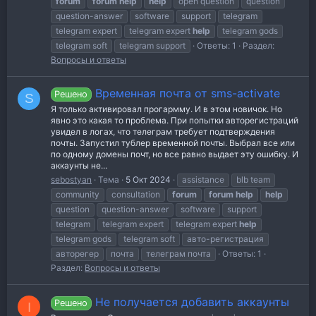
forum
forum
help
help
open question
question
question-answer
software
support
telegram
telegram expert
telegram expert
help
telegram gods
telegram soft
telegram support
Ответы: 1
Раздел:
Вопросы и ответы
Временная почта от sms-activate
Решено
S
Я только активировал прогармму. И в этом новичок. Но
явно это какая то проблема. При попытки авторегистраций
увидел в логах, что телеграм требует подтверждения
почты. Запустил тублер временной почты. Выбрал все или
по одному домены почт, но все равно выдает эту ошибку. И
аккаунты не...
sebostyan
Тема
5 Окт 2024
assistance
blb team
community
consultation
forum
forum
help
help
question
question-answer
software
support
telegram
telegram expert
telegram expert
help
telegram gods
telegram soft
авто-регистрация
авторегер
почта
телеграм почта
Ответы: 1
Раздел:
Вопросы и ответы
Не получается добавить аккаунты
Решено
I