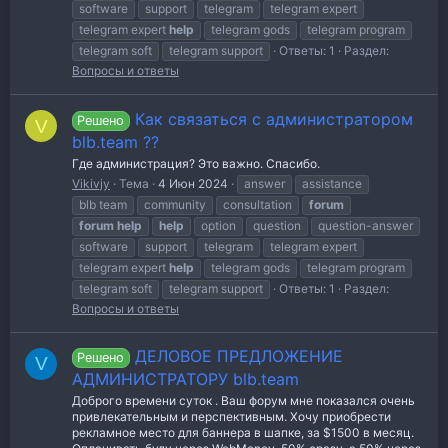
software
support
telegram
telegram expert
telegram expert
help
telegram gods
telegram program
telegram soft
telegram support
Ответы: 1
Раздел:
Вопросы и ответы
Как связаться с администратором
Решено
V
blb.team ??
Где администрация? Это важно. Спасибо.
Vikivjy
Тема
4 Июн 2024
answer
assistance
blb team
community
consultation
forum
forum
help
help
option
question
question-answer
software
support
telegram
telegram expert
telegram expert
help
telegram gods
telegram program
telegram soft
telegram support
Ответы: 1
Раздел:
Вопросы и ответы
ДЕЛОВОЕ ПРЕДЛОЖЕНИЕ
Решено
V
АДМИНИСТРАТОРУ blb.team
Доброго времени суток . Ваш форум мне показался очень
привлекательным и перспективным. Хочу приобрести
рекламное место для баннера в шапке, за $1500 в месяц.