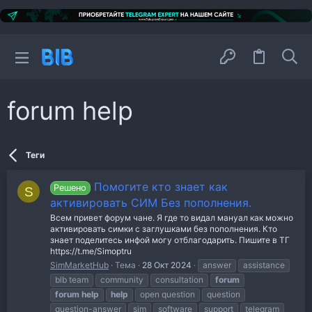
forum help
Теги
Помогите кто знает как
Решено
S
активировать СИМ Без пополнения.
Всем привет форум чане. Я где то видал мануал как можно
активировать симки с заглушками без пополнения. Кто
знает поделитесь инфой могу отблагодарить. Пишите в ТГ
https://t.me/Simoptru
SimMarketHub
Тема
28 Окт 2024
answer
assistance
blb team
community
consultation
forum
forum
help
help
open question
question
question-answer
sim
software
support
telegram