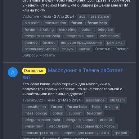
Оплачивать буду через WebMoney, 50% сразу, а 50% через
2 недели. Спасибо! Напишите о Вашем решении мне в ПМ
или на почту
Victorhve
Тема
2 Апр 2024
ads
assistance
blb team
consultation
forum
forum
help
forum
marketing
marketing
option
telegram
telegram expert
help
telegram support
webmoney
баннер
бизнес
деловое предложение
реклама
рекламное место
форум
шапка
Ответы: 1
Раздел:
Вопросы и ответы
Масслукинг в Телеге работает
Ожидание
A
ли?
Кто юзал какие-либо сервисы для масслукинга,
получается трафик извлекать по цене сопоставимой с
инвайтом или все сильно дороже?
avalon2022
Тема
21 Мар 2024
assistance
blb team
consultation
forum
forum
help
help
inviting
mass looking
option
support
telegram
telegram expert
help
telegram support
инвайт
инвайтинг
масслукинг
массовые просмотры
просмотры сториз
сервис для масслукинга
трафик
Ответы: 0
Раздел:
Вопросы и ответы