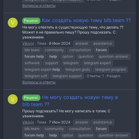
Вопросы и ответы
Как создать новую тему blb.team ??
Решено
V
Не могу ответить в существующую тему, что делать ??
Может я не правильно пишу? Прошу подсказать. С
уважением.
Vikivjy
Тема
8 Июн 2024
answer
assistance
blb team
community
consultation
forum
forum
help
help
option
question
question-answer
software
support
telegram
telegram expert
telegram expert
help
telegram gods
telegram program
telegram soft
telegram support
Ответы: 1
Раздел:
Вопросы и ответы
Не могу создать новую тему в
Решено
V
blb.team ??
Прошу подсказать? Не могу написать в топик. С
уважением.
Vikivjy
Тема
7 Июн 2024
answer
assistance
blb team
community
consultation
forum
forum
help
help
option
question
question-answer