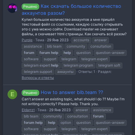
Как скачать большое количество
Решено
аккаунтов разом?
Купил большое количество аккаунтов а мне пришёл
текстовый файл со ссылками, каждую ссылку открывать
это с ума можно сойти. Download master не скачивает
файлы, а скачивает html страницы. Как скачать всё разом?
Purple
Тема
29 Янв 2023
accounts
answer
assistance
blb team
community
consultation
forum
forum
help
help
question
question-answer
software
support
telegram
telegram expert
telegram expert
help
telegram program
telegram soft
telegram support
аккаунты
Ответы: 1
Раздел:
Вопросы и ответы
How to answer blb.team ??
Решено
E
Can't answer an existing topic, what should I do ?? Maybe I'm
not writing correctly? Please help. Thank you.
Eldarrzt
Тема
29 Янв 2023
answer
assistance
blb team
community
consultation
forum
forum
help
help
option
question
question-answer
software
support
telegram
telegram expert