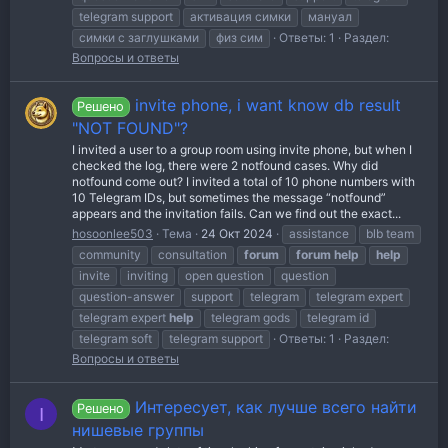
telegram support
активация симки
мануал
симки с заглушками
физ сим
Ответы: 1
Раздел:
Вопросы и ответы
invite phone, i want know db result
Решено
"NOT FOUND"?
I invited a user to a group room using invite phone, but when I
checked the log, there were 2 notfound cases. Why did
notfound come out? I invited a total of 10 phone numbers with
10 Telegram IDs, but sometimes the message “notfound”
appears and the invitation fails. Can we find out the exact...
hosoonlee503
Тема
24 Окт 2024
assistance
blb team
community
consultation
forum
forum
help
help
invite
inviting
open question
question
question-answer
support
telegram
telegram expert
telegram expert
help
telegram gods
telegram id
telegram soft
telegram support
Ответы: 1
Раздел:
Вопросы и ответы
Интересует, как лучше всего найти
Решено
I
нишевые группы