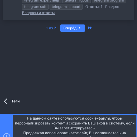
telegram expert
help
telegram gods
telegram program
telegram soft
telegram support
Ответы: 1
Раздел:
Вопросы и ответы
Последняя
1 из 2
Вперёд
Теги
На данном сайте используются cookie-файлы, чтобы
Style and add-ons by ThemeHouse
персонализировать контент и сохранить Ваш вход в систему, если
Перевод от Jumuro ®
Вы зарегистрируетесь.
Ширина
Запросы
16
Время
0.0550s
Память
4.12MB
Продолжая использовать этот сайт, Вы соглашаетесь на