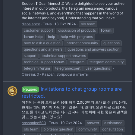
Section ❓ Dear friends! :D We are delighted to see your active
interest in our products, the Telegram messenger, various
social networks, and everything that happens in the world of
the internet (and beyond). Understanding that you have...
disbalance
Тема
13 Окт 2024
blb team
customer support
discussion of products
forum
forum
help
help
help
with programs
how to ask a question
internet community
questions
questions and answers
questions and answers section
support
technical support answers
technical support
forum
telegram
telegram community
telegram
forum
telegramexpert
user questions
Ответы: 0
Раздел:
Вопросы и ответы
Invitations to chat group rooms are
Решено
restricted.
이전에는 특정 로직을 이용해 하루 2,000명씩 초대할 수 있었는데,
현재는 해당 방식이 차단되어 있습니다. 초대받으면 바로 스팸차단
으로 들어가고 단체방은 사라집니다. 이 변화에 대한 좋은 해결책을
갖고 있는 사람이 있나요?
hosoonlee503
Тема
10 Окт 2024
answer
assistance
blb team
blb team question
community
consultation