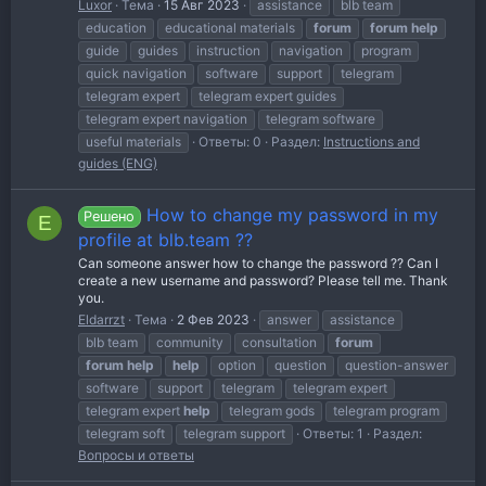
Luxor
Тема
15 Авг 2023
assistance
blb team
education
educational materials
forum
forum
help
guide
guides
instruction
navigation
program
quick navigation
software
support
telegram
telegram expert
telegram expert guides
telegram expert navigation
telegram software
useful materials
Ответы: 0
Раздел:
Instructions and
guides (ENG)
How to change my password in my
Решено
E
profile at blb.team ??
Can someone answer how to change the password ?? Can I
create a new username and password? Please tell me. Thank
you.
Eldarrzt
Тема
2 Фев 2023
answer
assistance
blb team
community
consultation
forum
forum
help
help
option
question
question-answer
software
support
telegram
telegram expert
telegram expert
help
telegram gods
telegram program
telegram soft
telegram support
Ответы: 1
Раздел:
Вопросы и ответы