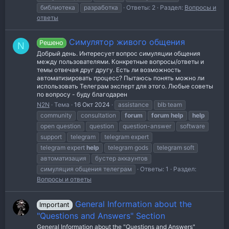
библиотека
разработка
Ответы: 2
Раздел:
Вопросы и
ответы
Симулятор живого общения
Решено
N
Добрый день. Интересует вопрос симуляции общения
между пользователями. Конкретные вопросы/ответы и
темы отвечая друг другу. Есть ли возможность
автоматизировать процесс? Пытаюсь понять можно ли
использовать Телеграм эксперт для этого. Любые советы
по вопросу - буду благодарен
N2N
Тема
16 Окт 2024
assistance
blb team
community
consultation
forum
forum
help
help
open question
question
question-answer
software
support
telegram
telegram expert
telegram expert
help
telegram gods
telegram soft
автоматизация
бустер аккаунтов
симуляция общения телеграм
Ответы: 1
Раздел:
Вопросы и ответы
General Information about the
Important
"Questions and Answers" Section
General Information about the "Questions and Answers"