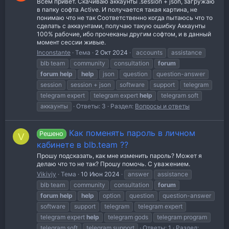
Всем привет. Скачиваю аккаунты .session + json, загружаю
в папку софта Active. И получается такая картина, не
понимаю что не так Соответственно когда пытаюсь что то
сделать с аккаунтами, получаю такую ошибку Аккаунты
100% рабочие, ибо прочеканы другим софтом, и в данный
момент сессии живые.
Inconstante
Тема
2 Окт 2024
accounts
assistance
blb team
community
consultation
forum
forum
help
help
json
question
question-answer
session
session + json
software
support
telegram
telegram expert
telegram expert
help
telegram soft
аккаунты
Ответы: 3
Раздел:
Вопросы и ответы
Как поменять пароль в личном
Решено
V
кабинете в blb.team ??
Прошу подсказать, как мне изменить пароль? Может я
делаю что то не так? Прошу помочь. С уважением.
Vikivjy
Тема
10 Июн 2024
answer
assistance
blb team
community
consultation
forum
forum
help
help
option
question
question-answer
software
support
telegram
telegram expert
telegram expert
help
telegram gods
telegram program
telegram soft
telegram support
Ответы: 1
Раздел: