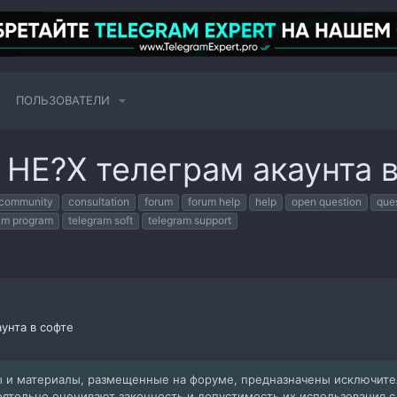
ПОЛЬЗОВАТЕЛИ
 HE?X телеграм акаунта 
community
consultation
forum
forum help
help
open question
que
am program
telegram soft
telegram support
унта в софте
 и материалы, размещенные на форуме, предназначены исключит
оятельно оценивают законность и допустимость их использования 