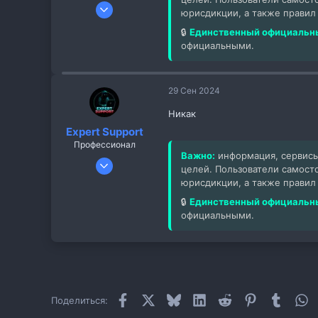
23 Окт 2023
юрисдикции, а также правил
1
🔒
Единственный официальны
0
официальными.
1
29 Сен 2024
Никак
Expert Support
Профессионал
Важно:
информация, сервисы
20 Ноя 2022
целей. Пользователи самост
260
юрисдикции, а также правил
605
🔒
Единственный официальны
93
официальными.
Facebook
X
Bluesky
LinkedIn
Reddit
Pinterest
Tumblr
W
Поделиться: