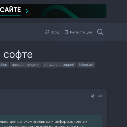
Вход
Регистрация
в софте
stion
question-answer
software
support
telegram
#1
ельно для ознакомительных и информационных
с учетом законодательства применимой к ним