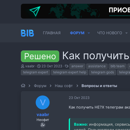
ГЛАВНАЯ
ФОРУМ
ЧТО НОВОГО
Как получить
Решено
А
Д
Т
vaabr
23 Окт 2023
answer
assistance
blb team
в
а
е
telegram expert
telegram expert help
telegram gods
telegr
т
т
г
о
а
и
р
н
Форум
Наш софт
Вопросы и ответы
т
а
е
ч
23 Окт 2023
м
а
V
ы
л
Как получить HE?X телеграм ака
а
vaabr
Неофит
Важно:
информация, сервисы
целей. Пользователи самост