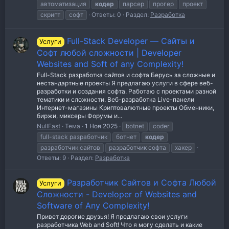
автоматизация
кодер
парсер
прогер
проект
скрипт
софт
Ответы: 0
Раздел:
Разработка
Full-Stack Developer — Сайты и
Услуги
Софт любой сложности | Developer
Websites and Soft of any Complexity!
Full-Stack разработка сайтов и софта Берусь за сложные и
нестандартные проекты Я предлагаю услуги в сфере веб-
разработки и создания софта. Работаю с проектами разной
тематики и сложности. Веб-разработка Live-панели
Интернет-магазины Криптовалютные проекты Обменники,
биржи, миксеры Форумы и...
NullFast
Тема
1 Ноя 2025
botnet
coder
full-stack разработчик
ботнет
кодер
разработчик сайтов
разработчик софта
хакер
Ответы: 9
Раздел:
Разработка
Разработчик Сайтов и Софта Любой
Услуги
Сложности - Developer of Websites and
Software of Any Complexity!
Привет дорогие друзья! Я предлагаю свои услуги
разработчика Web and Soft! Что я могу сделать и какие