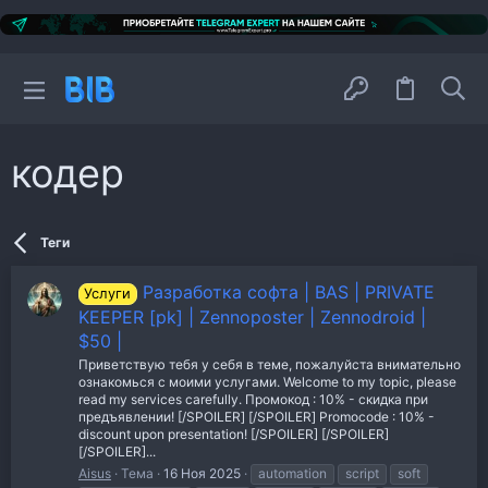
кодер
Теги
Разработка софта | BAS | PRIVATE
Услуги
KEEPER [pk] | Zennoposter | Zennodroid |
$50 |
Приветствую тебя у себя в теме, пожалуйста внимательно
ознакомься с моими услугами. Welcome to my topic, please
read my services carefully. Промокод : 10% - скидка при
предъявлении! [/SPOILER] [/SPOILER] Promocode : 10% -
discount upon presentation! [/SPOILER] [/SPOILER]
[/SPOILER]...
Aisus
Тема
16 Ноя 2025
automation
script
soft