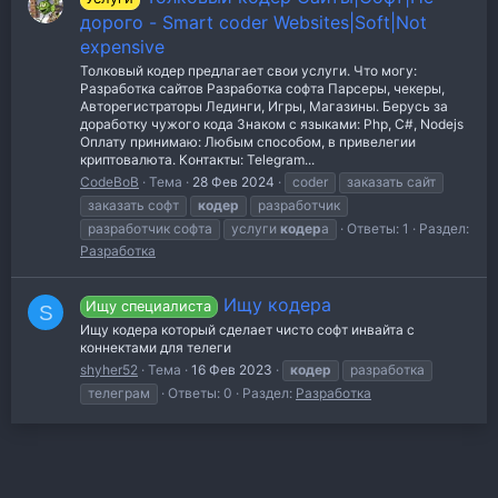
дорого - Smart coder Websites|Soft|Not
expensive
Толковый кодер предлагает свои услуги. Что могу:
Разработка сайтов Разработка софта Парсеры, чекеры,
Авторегистраторы Лединги, Игры, Магазины. Берусь за
доработку чужого кода Знаком с языками: Php, C#, Nodejs
Оплату принимаю: Любым способом, в привелегии
криптовалюта. Контакты: Telegram...
CodeBoB
Тема
28 Фев 2024
coder
заказать сайт
заказать софт
кодер
разработчик
разработчик софта
услуги
кодер
а
Ответы: 1
Раздел:
Разработка
Ищу кодера
Ищу специалиста
S
Ищу кодера который сделает чисто софт инвайта с
коннектами для телеги
shyher52
Тема
16 Фев 2023
кодер
разработка
телеграм
Ответы: 0
Раздел:
Разработка