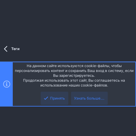
Теги
На данном сайте используются cookie-файлы, чтобы
Style and add-ons by ThemeHouse
персонализировать контент и сохранить Ваш вход в систему, если
Перевод от Jumuro ®
Вы зарегистрируетесь.
Ширина
Запросы
12
Время
0.0408s
Память
3.35MB
Продолжая использовать этот сайт, Вы соглашаетесь на
использование наших cookie-файлов.
Верх
Низ
Russian (RU)
Принять
Узнать больше.…
Обратная связь
Условия и правила
Политика конфиденциальности
R
Помощь
Главная
S
S