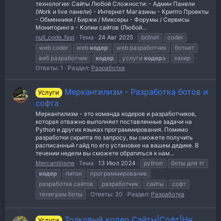
технологии: Сайты Любой Сложности: - Админ Панели
(Work и live панели) - Интернет Магазины - Крипто Проекты
- Обменники / Биржи / Миксеры - Форумы / Сервисы
Мониторинга - Копии сайтов (Любой...
null_code_fast
Тема
24 Авг 2025
botnet
coder
web coder
web
кодер
web разработчик
ботнет
веб разработчик
кодер
услуги
кодер
а
хакер
Ответы: 1
Раздел:
Разработка
Меркантилизм - Разработка ботов и
Услуги
софта
Меркантилизм - это команда кодеров и разработчиков,
которая отважно выполняет поставленные задачи на
Python и других языках программирования. Помимо
разработки скрипта по запросу, вы сможете получить
расписанный гайд по его установке на вашем дедике. В
течении недели вы сможете обратиться к нам...
Mercantilisme
Тема
13 Июл 2024
python
боты для тг
кодер
питон
программирование
разработка сайтов
разработчик
сайты
софт
телеграм боты
Ответы: 30
Раздел:
Разработка
Толковый кодер Сайты|Софт|Не
Услуги