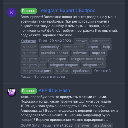
Telegram Expert | Вопрос
Решено
K
Всем привет! Возможно попал не в тот раздел, но у меня
возникла такая проблема При регистрации аккаунта
выдаёт вот такую ошибку В чём суть +- понял, но не
понимаю какой файл db требует программа Кто опытный,
подскажите, заранее спасибо!
Kadrovoe
Тема
29 Май 2023
answer
assistance
blb team
community
consultation
expert
help
question
question-answer
software
support
telegram
telegram expert
telegram expert help
telegram gods
telegram program
telegram soft
telegram
support
ошибка
проблема
Ответы: 3
Раздел:
Вопросы и ответы
APP ID и Hash
Решено
такс...попробую что-то придумать с этими хэшами.
Подскажи тогда, какие параметры должны совпадать
100% ид и хэш должен совпадать 100% с версией
Андроида, да? Версия андроида с версией телефона, типа
определяет что на ноки3310 небыло андроида(грубо
говоря)? Версию приложения можно варьировать...
GGWP SMS
Тема
9 Май 2023
answer
assistance