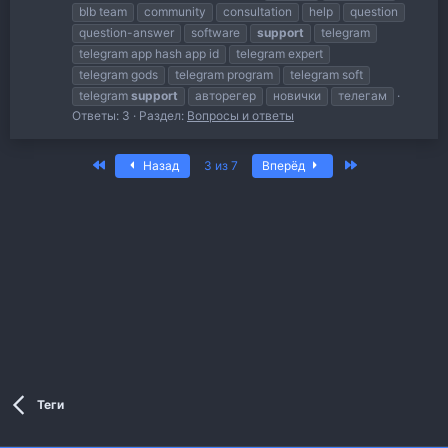
blb team
community
consultation
help
question
question-answer
software
support
telegram
telegram app hash app id
telegram expert
telegram gods
telegram program
telegram soft
telegram
support
авторегер
новички
телегам
Ответы: 3
Раздел:
Вопросы и ответы
Первый
Последняя
Назад
3 из 7
Вперёд
Теги