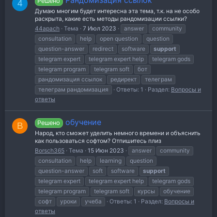
Решено
4
Думаю многим будет интересна эта тема, т.к. на не особо
раскрыта, какие есть методы рандомизации ссылки?
44apach
Тема
7 Июл 2023
answer
community
consultation
help
open question
question
question-answer
redirect
software
support
telegram expert
telegram expert help
telegram gods
telegram program
telegram soft
бот
рандомизация ссылок
редирект
телеграм
телеграм рандомизация
Ответы: 1
Раздел:
Вопросы и
ответы
обучение
Решено
B
Народ, кто сможет уделить немного времени и объяснить
как пользоваться софтом? Отпишитесь плиз
Borsch365
Тема
15 Июн 2023
answer
community
consultation
help
learning
question
question-answer
soft
software
support
telegram expert
telegram expert help
telegram gods
telegram program
telegram soft
курсы
обучение
софт
уроки
учеба
Ответы: 1
Раздел:
Вопросы и
ответы