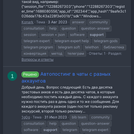
такой вид, например:
{"session_file":"12288267303","phone":"12288267303","regist
er_time":1686080556,"app_id":"262344","app_hash":"9aafe3c1
026dda178c43a228f3e001b","sdk":"Windows...
Konark
Тема
3 Авг 2023
answer
community
consultation
help
question
question-answer
session
session + json
software
support
telegram expert
telegram expert help
telegram gods
telegram program
telegram soft
telethon
библиотека
конвертация
метод
телеграм
Ответы: 1
Раздел:
Вопросы и ответы
Автопостинг в чаты с разных
Решено
1
аккаунтов
Добрый день. Вопрос следующий: Есть два десятка
трастовых акков и есть два десятка чатов, в которые
необходимо постить каждый день. С каждого аккаунта
нужно постить раз в день одно и то же сообщение. Для
каждого аккаунта разное (один постит только рекламу
экскурсий, второй только рекламу...
1g0g
Тема
31 Июл 2023
blb team
community
consultation
help
question
question-answer
software
support
telegram
telegram expert