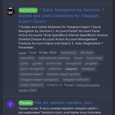
? Quick Navigation by Sections. ?
Instruction
Guides and Useful Materials for Telegram
Expert (Soon)
? Guides and Useful Materials for Telegram Expert ? Quick
Navigation by Sections 1. Account Panel? Account Panel
Active Accounts Temp SpamBlock Eternal SpamBlock Archive
Deleted Choose Account Action Account Management
Features Account Import and Search 3. Auto-Registration ?
Parameter...
Luxor
Тема
15 Авг 2023
assistance
blb team
education
educational materials
forum
forum help
guide
guides
instruction
navigation
program
quick navigation
software
support
telegram
telegram expert
telegram expert guides
telegram expert navigation
telegram software
useful materials
Ответы: 0
Раздел:
Instructions and
guides (ENG)
Как из .session сделать .json
Решено
K
Привет всем. Я хочу конвертировать telegram файл с
расширением *.session в json, в котором хочу получить