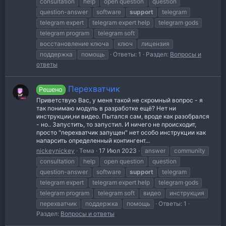
consultation
help
open question
question
question-answer
software
support
telegram
telegram expert
telegram expert help
telegram gods
telegram program
telegram soft
восстановление ключа
ключ
лицензия
поддержка
помощь
Ответы: 1
Раздел:
Вопросы и
ответы
Перехватчик
Решено
Приветствую Вас, у меня такой не скромный вопрос - я
так понимаю модуль в разработке ещё? Нет ни
инструкции,ни видео. Пытался сам, вроде как разобрался
- но.. Запустить, то запустил. И ничего не происходит,
просто "перехватчик запущен" нет особо инструкции как
напарсить определенный контингент...
nickeynickey
Тема
17 Июл 2023
answer
community
consultation
help
open question
question
question-answer
software
support
telegram
telegram expert
telegram expert help
telegram gods
telegram program
telegram soft
видео
инструкция
перехватчик
поддержка
помощь
Ответы: 1
Раздел:
Вопросы и ответы