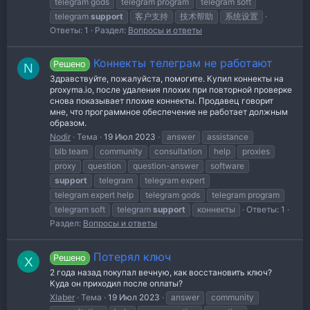
telegram gods
telegram program
telegram soft
telegram
support
客户支持
技术帮助
系统设置
Ответы: 1
Раздел:
Вопросы и ответы
Коннекты телеграм не работают
Решено
N
Здравствуйте, пожалуйста, помогите. Купил коннекты на
proxyma.io, после удаления плохих при повторной проверке
снова показывает плохие коннекты. Продавец говорит
мне, что программное обеспечение не работает должным
образом.
Nodir
Тема
19 Июл 2023
answer
assistance
blb team
community
consultation
help
proxies
proxy
question
question-answer
software
support
telegram
telegram expert
telegram expert help
telegram gods
telegram program
telegram soft
telegram
support
коннекты
Ответы: 1
Раздел:
Вопросы и ответы
Потерял ключ
Решено
X
2 года назад покупал вечную, как восстановить ключ?
Куда он приходил после оплаты?
Xlaber
Тема
19 Июл 2023
answer
community