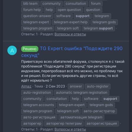
blb team
community
consultation
forum
forum help
help
open question
question
question-answer
software
support
telegram
telegram expert
telegram expert help
telegram gods
telegram program
telegram soft
telegram
support
Ответы: 1
Раздел:
Вопросы и ответы
TG Expert ошибка "Подождите 290
Решено
A
секунд"
Приветсвую всех обитателей форума, столкнулся я с такой
проблемкой "Подождите 290 секунд" при регистрации
индонезии, перепробовал всё что можно, но проблему так
и не решил. Если регистрировать другие страны, то всё
идёт нормально ?
Almaz
Тема
2 Сен 2023
answer
auto-register
auto-registration
automatic telegram registration
community
consultation
help
software
support
telegram accounts
telegram expert
telegram gods
telegram program
telegram soft
авто-регистратор
авто-регистрация
автоматизация telegram
авторегер
авторегер телеграм
авторегистрация
Ответы: 1
Раздел:
Вопросы и ответы