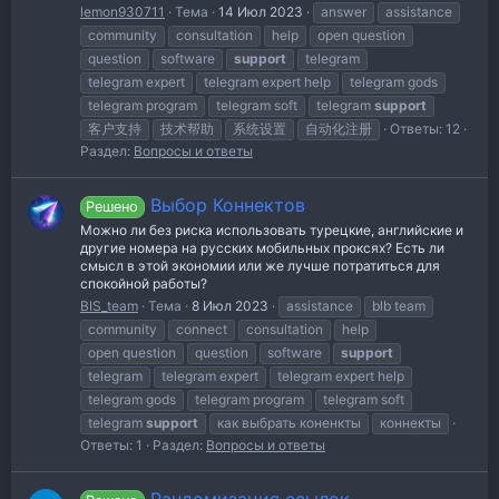
lemon930711
Тема
14 Июл 2023
answer
assistance
community
consultation
help
open question
question
software
support
telegram
telegram expert
telegram expert help
telegram gods
telegram program
telegram soft
telegram
support
客户支持
技术帮助
系统设置
自动化注册
Ответы: 12
Раздел:
Вопросы и ответы
Выбор Коннектов
Решено
Можно ли без риска использовать турецкие, английские и
другие номера на русских мобильных проксях? Есть ли
смысл в этой экономии или же лучше потратиться для
спокойной работы?
BIS_team
Тема
8 Июл 2023
assistance
blb team
community
connect
consultation
help
open question
question
software
support
telegram
telegram expert
telegram expert help
telegram gods
telegram program
telegram soft
telegram
support
как выбрать коненкты
коннекты
Ответы: 1
Раздел:
Вопросы и ответы
Рандомизация ссылок