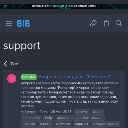
support
Теги
Вопросы по модулю "Репортер"
Решено
M
Доброго времени суток, подскажите есть тут кто активно
пользуется модулем "Репортер" и через него сносит
например бота ? Интересует вся инфа по этому поводу,
сколько нужно акков, какие акки нужны, какие задержки,
какой комент под репортом писать и тд, за полезную инфу
заплачу
MiShAnnY
Тема
29 Ноя 2023
answer
block
community
help
question
question-answer
reporter
reports
software
support
telegram expert