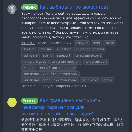
Как выбирать гео аккаунтов?
Решено
Всем привет! Телега сейчас вроде душит самые
распространённые гео, и для эффективной работы нужно
выбирать самые непопулярные. Если это так, то возникает
следующий вопрос: а как отследить какие гео меньше
всего используют? Вопрос звучит глупо, но может есть
какие-то советы, потому что статей на...
m0ntolk
Тема
15 Июл 2023
answer
help
invite
inviting
mailing
question
question-answer
software
spam
support
telegram expert
telegram gods
telegram program
telegram soft
инвайт
инвайтинг телеграм
как делать инвайтинг телеграм
как делать рассылку телеграм
рассылка
спам
Ответы: 1
Раздел:
Вопросы и ответы
Как правильно настроить
Решено
L
генератор параметров для
автоматической регистрации?
救救我吧 有没有中国人能帮帮我，确实被这个软件难住了，自动注
册的参数生成器到底该怎么设置啊！必须要保存为数据库吗，但是
数据库不会用