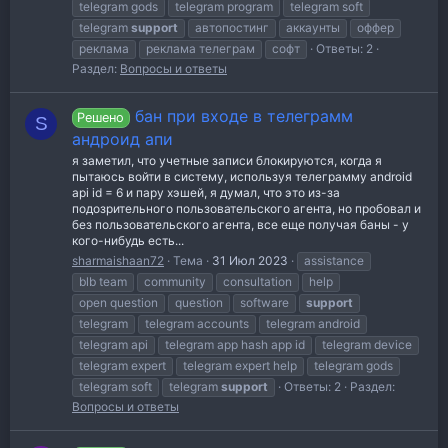
telegram gods
telegram program
telegram soft
telegram
support
автопостинг
аккаунты
оффер
реклама
реклама телеграм
софт
Ответы: 2
Раздел:
Вопросы и ответы
бан при входе в телеграмм
Решено
S
андроид апи
я заметил, что учетные записи блокируются, когда я
пытаюсь войти в систему, используя телеграмму android
api id = 6 и пару хэшей, я думал, что это из-за
подозрительного пользовательского агента, но пробовал и
без пользовательского агента, все еще получая баны - у
кого-нибудь есть...
sharmaishaan72
Тема
31 Июл 2023
assistance
blb team
community
consultation
help
open question
question
software
support
telegram
telegram accounts
telegram android
telegram api
telegram app hash app id
telegram device
telegram expert
telegram expert help
telegram gods
telegram soft
telegram
support
Ответы: 2
Раздел:
Вопросы и ответы