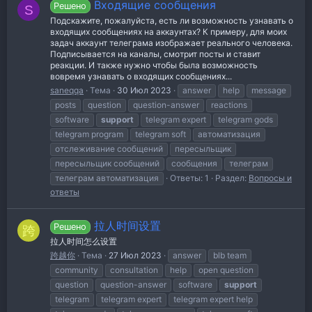
Входящие сообщения
Решено
S
Подскажите, пожалуйста, есть ли возможность узнавать о
входящих сообщениях на аккаунтах? К примеру, для моих
задач аккаунт телеграма изображает реального человека.
Подписывается на каналы, смотрит посты и ставит
реакции. И также нужно чтобы была возможность
вовремя узнавать о входящих сообщениях...
saneqqa
Тема
30 Июл 2023
answer
help
message
posts
question
question-answer
reactions
software
support
telegram expert
telegram gods
telegram program
telegram soft
автоматизация
отслеживание сообщений
пересыльщик
пересыльщик сообщений
сообщения
телеграм
телеграм автоматизация
Ответы: 1
Раздел:
Вопросы и
ответы
拉人时间设置
Решено
跨
拉人时间怎么设置
跨越你
Тема
27 Июл 2023
answer
blb team
community
consultation
help
open question
question
question-answer
software
support
telegram
telegram expert
telegram expert help