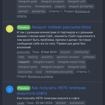
telegram gods
telegram program
telegram soft
аккаунты
блокировка
модуль
модуль репортер
репорт
репортер
Ответы: 1
Раздел:
Вопросы и
ответы
Аккаунт поймал рассылка-блок
Решено
E
И так с разными коннектами от партнеров и с разными
акками ( связка акки США , коннекты США) подскажите в
чем может быть проблема, причем я делаю тестовое
сообщение себе же по типу "Привет,как дела"без
вложений
emmygtfo
Тема
6 Ноя 2023
answer
community
help
mailing
question
question-answer
software
support
telegram expert
telegram expert help
telegram gods
telegram program
telegram soft
рассылка
сша
телеграм рассылка
Ответы: 1
Раздел:
Вопросы и ответы
Как получить HE?X телеграм
Решено
V
акаунта в софте
Как получить HE?X телеграм акаунта в софте
vaabr
Тема
23 Окт 2023
answer
assistance