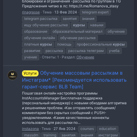
блокировки и ограничения -рассылка по группам в TG
Предложения читаю в лс: https://t.me/Romanova_stasy
rinagrasse
Тема
13 Фев 2024
telegram expert
telegram рассылка
занятия
знания
ищу обучение рассылке
курсы
навыки
образование
образовательный материал
обучение
обучение онлайн
обучение рассылке
платные
курсы
помощь
профессиональные
курсы
развитие
рассылка
рассылка телеграм
учеба
учение
Ответы: 1
Раздел:
Обучение
Обучение массовым рассылкам в
Услуги
Инстаграм* [Рекомендуется использовать
гарант-сервис BLB Team]
Пошаговая онлайн настройка программы
InstAccountsManager Бесплатная поддержка
(персональный менеджер) с новыми обходами алгоритма
и решениями проблем. ▫️Как отправлять сообщения/
комментарии без скрытых сообщений с PUSH-
уведомлениями. ▫️Какие качественные коннекты
использовать для рассылки по...
instazona
Тема
27 Янв 2024
courses
education
massdm
training
занятия
знания
инстаграм