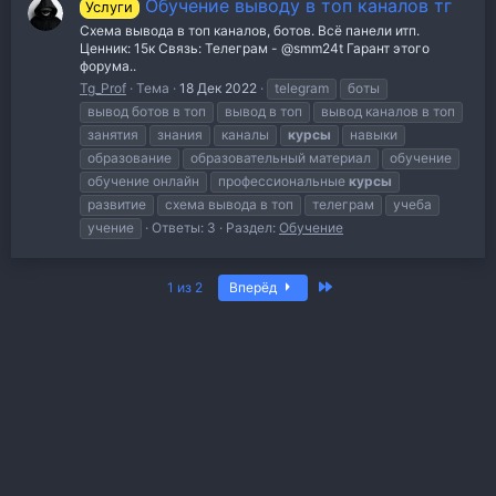
Обучение выводу в топ каналов тг
Услуги
Схема вывода в топ каналов, ботов. Всё панели итп.
Ценник: 15к Связь: Телеграм - @smm24t Гарант этого
форума..
Tg_Prof
Тема
18 Дек 2022
telegram
боты
вывод ботов в топ
вывод в топ
вывод каналов в топ
занятия
знания
каналы
курсы
навыки
образование
образовательный материал
обучение
обучение онлайн
профессиональные
курсы
развитие
схема вывода в топ
телеграм
учеба
учение
Ответы: 3
Раздел:
Обучение
Последняя
1 из 2
Вперёд