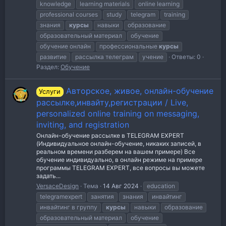
knowledge
learning materials
online learning
professional courses
study
telegram
training
знания
курсы
навыки
образование
образовательный материал
обучение
обучение онлайн
профессиональные
курсы
развитие
рассылка телеграм
учение
Ответы: 0
Раздел:
Обучение
Авторское, живое, онлайн-обучение
Услуги
рассылке,инвайту,регистрации / Live,
personalized online training on messaging,
inviting, and registration
Онлайн-обучение рассылке в TELEGRAM EXPERT
(Индивидуальное онлайн-обучение, никаких записей, в
реальном времени разберем на вашем примере) Все
обучение индивидуально, в онлайн режиме на примере
программы TELEGRAM EXPERT, все вопросы вы можете
задать...
VersaceDesign
Тема
14 Авг 2024
education
telegramexpert
занятия
знания
инвайтинг
инвайтинг в группу
курсы
навыки
образование
образовательный материал
обучение