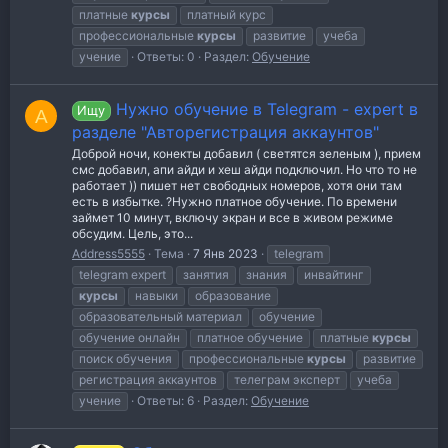
платные
курсы
платный курс
профессиональные
курсы
развитие
учеба
учение
Ответы: 0
Раздел:
Обучение
Нужно обучение в Telegram - expert в
Ищу
A
разделе "Авторегистрация аккаунтов"
Доброй ночи, конекты добавил ( светятся зеленым ), прием
смс добавил, апи айди и хеш айди подключил. Но что то не
работает )) пишет нет свободных номеров, хотя они там
есть в избытке. ?Нужно платное обучение. По времени
займет 10 минут, включу экран и все в живом режиме
обсудим. Цель, это...
Address5555
Тема
7 Янв 2023
telegram
telegram expert
занятия
знания
инвайтинг
курсы
навыки
образование
образовательный материал
обучение
обучение онлайн
платное обучение
платные
курсы
поиск обучения
профессиональные
курсы
развитие
регистрация аккаунтов
телеграм эксперт
учеба
учение
Ответы: 6
Раздел:
Обучение