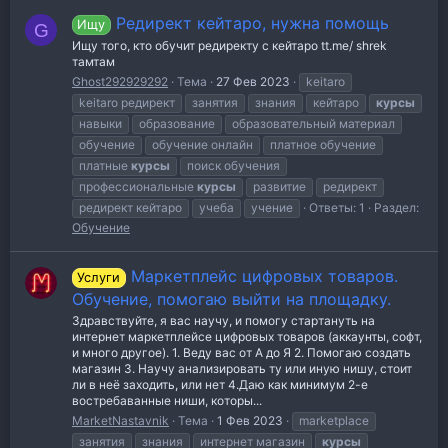
Редирект кейтаро, нужна помощь
Ищу
G
Ищу того, кто обучит редиректу с кейтаро tt.me/ shrek
тамтам
Ghost292929292
Тема
27 Фев 2023
keitaro
keitaro редирект
занятия
знания
кейтаро
курсы
навыки
образование
образовательный материал
обучение
обучение онлайн
платное обучение
платные
курсы
поиск обучения
профессиональные
курсы
развитие
редирект
редирект кейтаро
учеба
учение
Ответы: 1
Раздел:
Обучение
Маркетплейс цифровых товаров.
Услуги
Обучение, помогаю выйти на площадку.
Здравствуйте, я вас научу, и помогу стартануть на
интернет маркетплейсе цифровых товаров (аккаунты, софт,
и много другое). 1. Веду вас от А до Я 2. Помогаю создать
магазин 3. Научу анализировать ту или иную нишу, стоит
ли в неё заходить, или нет 4.Даю как минимум 2-е
востребаванные ниши, которы...
MarketNastavnik
Тема
1 Фев 2023
marketplace
занятия
знания
интернет магазин
курсы