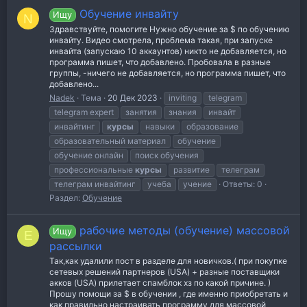
Обучение инвайту
Ищу
N
Здравствуйте, помогите Нужно обучение за $ по обучению
инвайту. Видео смотрела, проблема такая, при запуске
инвайта (запускаю 10 аккаунтов) никто не добавляется, но
программа пишет, что добавлено. Пробовала в разные
группы, -ничего не добавляется, но программа пишет, что
добавлено...
Nadek
Тема
20 Дек 2023
inviting
telegram
telegram expert
занятия
знания
инвайт
инвайтинг
курсы
навыки
образование
образовательный материал
обучение
обучение онлайн
поиск обучения
профессиональные
курсы
развитие
телеграм
телеграм инвайтинг
учеба
учение
Ответы: 0
Раздел:
Обучение
рабочие методы (обучение) массовой
Ищу
E
рассылки
Так,как удалили пост в разделе для новичков.( при покупке
сетевых решений партнеров (USA) + разные поставщики
акков (USA) прилетает спамблок хз по какой причине. )
Прошу помощи за $ в обучении , где именно приобретать и
как правильно настраивать программу для массовой