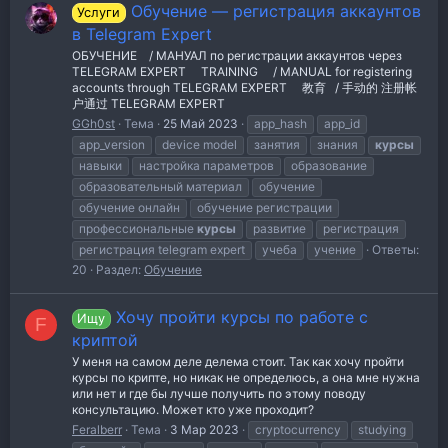
Обучение — регистрация аккаунтов
Услуги
в Telegram Expert
ОБУЧЕНИЕ⠀ / МАНУАЛ по регистрации аккаунтов через
TELEGRAM EXPERT ⠀ TRAINING ⠀ / MANUAL for registering
accounts through TELEGRAM EXPERT ⠀ 教育⠀/ 手动的 注册帐
户通过 TELEGRAM EXPERT ⠀
GGh0st
Тема
25 Май 2023
app_hash
app_id
app_version
device model
занятия
знания
курсы
навыки
настройка параметров
образование
образовательный материал
обучение
обучение онлайн
обучение регистрации
профессиональные
курсы
развитие
регистрация
регистрация telegram expert
учеба
учение
Ответы:
20
Раздел:
Обучение
Хочу пройти курсы по работе с
Ищу
F
криптой
У меня на самом деле делема стоит. Так как хочу пройти
курсы по крипте, но никак не определюсь, а она мне нужна
или нет и где бы лучше получить по этому поводу
консультацию. Может кто уже проходит?
Feralberr
Тема
3 Мар 2023
cryptocurrency
studying