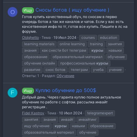
Сносы ботов ( ищу обучение )
Ищу
O
Готов купить качественный обуч, по сносам в первю
очередь ботов а так же каналов и чатов. Если у вас есть
качсетвенная инфа по тг, готов все купить. Пишите в лс на
форуме.
Oldghetto
Тема
19 Июл 2024
courses
education
learning materials
online learning
training
занятия
знания
как снести бот телеграм
курсы
навыки
образование
образовательный материал
обучение
обучение онлайн
профессиональные
курсы
развитие
снос ботов
телеграм
учеба
учение
Ответы: 1
Раздел:
Обучение
Куплю обучение до 500$
Ищу
F
Добрый день. Через гаранта куплю полное актуальное
обучение по работе с софтом. рассылка инвайт
регистрация .
Fidel Kastrov
Тема
10 Июл 2024
telegramexpert
занятия
знания
инвайт
инвайтинг
ищу обучение
курсы
навыки
образование
образовательный материал
обучение