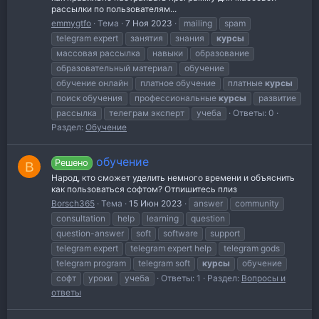
рассылки по пользователям...
emmygtfo
Тема
7 Ноя 2023
mailing
spam
telegram expert
занятия
знания
курсы
массовая рассылка
навыки
образование
образовательный материал
обучение
обучение онлайн
платное обучение
платные
курсы
поиск обучения
профессиональные
курсы
развитие
рассылка
телеграм эксперт
учеба
Ответы: 0
Раздел:
Обучение
обучение
Решено
B
Народ, кто сможет уделить немного времени и объяснить
как пользоваться софтом? Отпишитесь плиз
Borsch365
Тема
15 Июн 2023
answer
community
consultation
help
learning
question
question-answer
soft
software
support
telegram expert
telegram expert help
telegram gods
telegram program
telegram soft
курсы
обучение
софт
уроки
учеба
Ответы: 1
Раздел:
Вопросы и
ответы