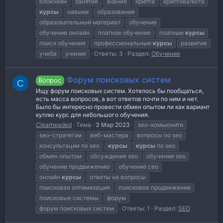
блокчейн
занятия
знания
крипта
криптовалюта
курсы
навыки
образование
образовательный материал
обучение
обучение онлайн
платное обучение
платные
курсы
поиск обучения
профессиональные
курсы
развитие
учеба
учение
Ответы: 3
Раздел:
Обучение
Форум поисковых систем
Вопрос
C
Ищу форум поисковых систем. Хотелось бы пообщаться,
есть масса вопросов, а вот ответов почти по ним и нет.
Было бы интересно провести обмен опытом ли как вариант
куплю курс для небольшого обучения.
Clearheaded
Тема
3 Мар 2023
seo-комьюнити
seo-стратегии
веб-мастера
вопросы по seo
консультации по seo
курсы
курсы
по seo
обмен опытом
обсуждение seo
обучение seo
обучение продвижению
обучение сео
онлайн
курсы
ответы на вопросы
поисковая оптимизация
поисковое продвижение
поисковые системы
форум
форум поисковых систем
Ответы: 1
Раздел:
SEO