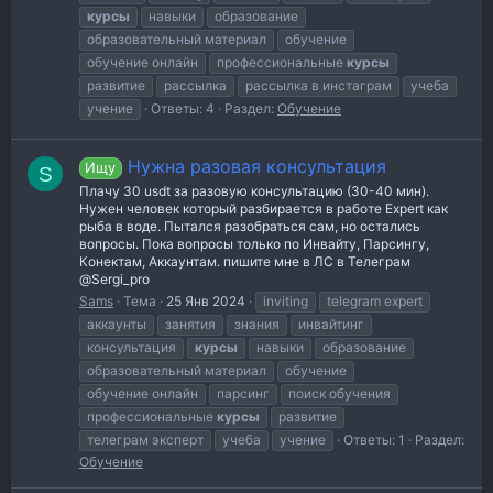
курсы
навыки
образование
образовательный материал
обучение
обучение онлайн
профессиональные
курсы
развитие
рассылка
рассылка в инстаграм
учеба
учение
Ответы: 4
Раздел:
Обучение
Нужна разовая консультация
Ищу
S
Плачу 30 usdt за разовую консультацию (30-40 мин).
Нужен человек который разбирается в работе Expert как
рыба в воде. Пытался разобраться сам, но остались
вопросы. Пока вопросы только по Инвайту, Парсингу,
Конектам, Аккаунтам. пишите мне в ЛС в Телеграм
@Sergi_pro
Sams
Тема
25 Янв 2024
inviting
telegram expert
аккаунты
занятия
знания
инвайтинг
консультация
курсы
навыки
образование
образовательный материал
обучение
обучение онлайн
парсинг
поиск обучения
профессиональные
курсы
развитие
телеграм эксперт
учеба
учение
Ответы: 1
Раздел:
Обучение