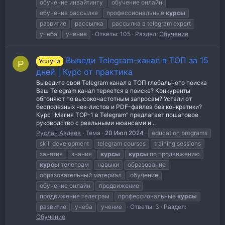
обучение инвайтингу
обучение онлайн
обучение рассылке
профессиональные
курсы
развитие
рассылка
рассылка в telegram expert
учеба
учение
Ответы: 105
Раздел:
Обучение
Выведи Telegram-канал в ТОП за 15
Услуги
Р
дней | Курс от практика
Выведите свой Telegram канал в ТОП глобального поиска
Ваш Telegram канал теряется в поиске? Конкуренты
обгоняют по высокочастотным запросам? Устали от
бесполезных чек-листов и PDF-файлов без конкретики?
Курс "Магия TOP-1 в Telegram" предлагает пошаговое
руководство с реальными нюансами и...
Руслан Авдеев
Тема
20 Июл 2024
education programs
skill development
telegram courses
training sessions
занятия
знания
курсы
курсы
по продвижению
курсы
телеграм
навыки
образование
образовательный материал
обучение
обучение онлайн
продвижение
продвижение телеграм
профессиональные
курсы
развитие
учеба
учение
Ответы: 3
Раздел:
Обучение