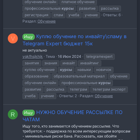
обучение онлайн
платное обучение
профессиональные
курсы
развитие
рассылка
регистрация
спам
учеба
учение
Ответы: 6
Раздел:
Обучение
Куплю обучение по инвайту\спаму в
Ищу
V
Telegram Expert бюджет 15к
не актуально
vgkfhsjkhjk
Тема
16 Июн 2024
telegramexpert
занятия
знания
инвайт
инвайтинг
куплю обучение
курсы
навыки
новичок
образование
образовательный материал
обучение
обучение онлайн
профессиональные
курсы
развитие
рассылка
телеграм
телеграм эксперт
учеба
учение
Ответы: 2
Раздел:
Обучение
НУЖНО ОБУЧЕНИЕ РАССЫЛКЕ ПО
Ищу
R
ЧАТАМ
Ищу того, кто занимается обучением рассылке. Что
требуется: - поддержка по всем интересующим вопросам
- минимальные риски бана. Рассказать, как обойти