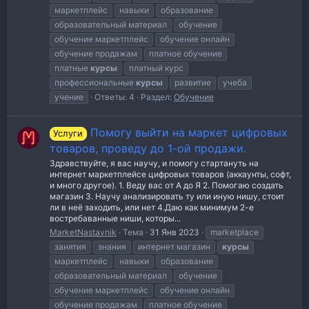
маркетплейс
навыки
образование
образовательный материал
обучение
обучение маркетплейс
обучение онлайн
обучение продажам
платное обучение
платные
курсы
платный курс
профессиональные
курсы
развитие
учеба
учение
Ответы: 4
Раздел:
Обучение
Помогу выйти на маркет цифровых
Услуги
товаров, проведу до 1-ой продажи.
Здравствуйте, я вас научу, и помогу стартануть на
интернет маркетплейсе цифровых товаров (аккаунты, софт,
и много другое). 1. Веду вас от А до Я 2. Помогаю создать
магазин 3. Научу анализировать ту или иную нишу, стоит
ли в неё заходить, или нет 4.Даю как минимум 2-е
востребаванные ниши, которы...
MarketNastavnik
Тема
31 Янв 2023
marketplace
занятия
знания
интернет магазин
курсы
маркетплейс
навыки
образование
образовательный материал
обучение
обучение маркетплейс
обучение онлайн
обучение продажам
платное обучение